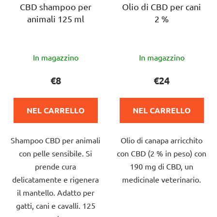
e
CBD shampoo per
Olio di CBD per cani
i
animali 125 ml
2 %
i
p
p
r
r
o
La
La
o
In magazzino
In magazzino
d
valutazione
valutazione
d
o
media
media
€8
€24
o
t
del
del
t
t
prodotto
prodotto
t
i
NEL CARRELLO
NEL CARRELLO
è
è
i
5,0
4,5
Shampoo CBD per animali
Olio di canapa arricchito
su
su
con pelle sensibile. Si
con CBD (2 % in peso) con
5
5
prende cura
190 mg di CBD, un
stelle.
stelle.
delicatamente e rigenera
medicinale veterinario.
il mantello. Adatto per
gatti, cani e cavalli. 125