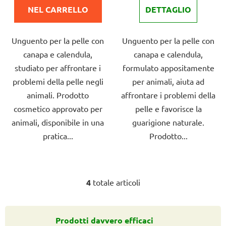
prodotto
prodotto
NEL CARRELLO
DETTAGLIO
è
è
5,0
4,0
Unguento per la pelle con
Unguento per la pelle con
su
su
canapa e calendula,
canapa e calendula,
5
5
studiato per affrontare i
formulato appositamente
stelle.
stelle.
problemi della pelle negli
per animali, aiuta ad
animali. Prodotto
affrontare i problemi della
cosmetico approvato per
pelle e favorisce la
animali, disponibile in una
guarigione naturale.
pratica...
Prodotto...
4
totale articoli
C
o
n
t
Prodotti davvero efficaci