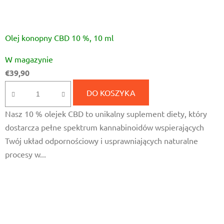
Olej konopny CBD 10 %, 10 ml
Średnia
W magazynie
ocena
€39,90
produktu
wynosi
DO KOSZYKA
5,0
Nasz 10 % olejek CBD to unikalny suplement diety, który
na
dostarcza pełne spektrum kannabinoidów wspierających
5
Twój układ odpornościowy i usprawniających naturalne
gwiazdek.
procesy w...