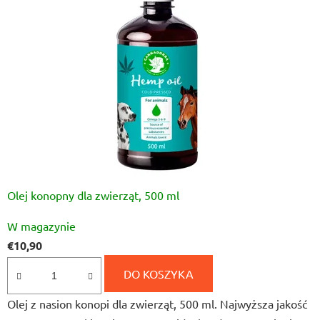
Olej konopny dla zwierząt, 500 ml
Średnia
W magazynie
ocena
€10,90
produktu
wynosi
DO KOSZYKA
4,0
Olej z nasion konopi dla zwierząt, 500 ml. Najwyższa jakość
na