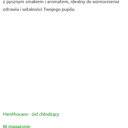
z pysznym smakiem i aromatem, idealny do wzmocnienia
5
zdrowia i witalności Twojego pupila.
gwiazdek.
Menthocann - żel chłodzący
Średnia
W magazynie