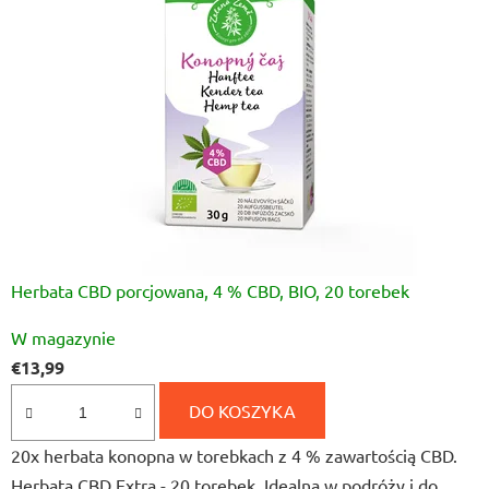
Herbata CBD porcjowana, 4 % CBD, BIO, 20 torebek
Średnia
W magazynie
ocena
€13,99
produktu
wynosi
DO KOSZYKA
5,0
20x herbata konopna w torebkach z 4 % zawartością CBD.
na
Herbata CBD Extra - 20 torebek. Idealna w podróży i do