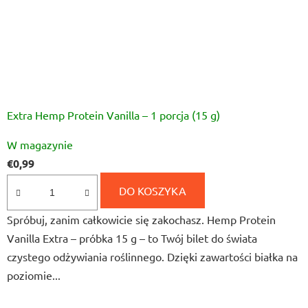
Extra Hemp Protein Vanilla – 1 porcja (15 g)
Średnia
W magazynie
ocena
€0,99
produktu
wynosi
DO KOSZYKA
5,0
Spróbuj, zanim całkowicie się zakochasz. Hemp Protein
na
Vanilla Extra – próbka 15 g – to Twój bilet do świata
5
czystego odżywiania roślinnego. Dzięki zawartości białka na
gwiazdek.
poziomie...