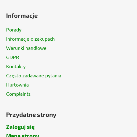
S
t
Informacje
o
p
Porady
k
Informacje o zakupach
a
Warunki handlowe
GDPR
Kontakty
Często zadawane pytania
Hurtownia
Complaints
Przydatne strony
Zaloguj się
Mapa strony