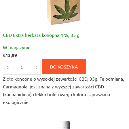
CBD Extra herbata konopna 4 %, 35 g
Średnia
W magazynie
ocena
€13,99
produktu
wynosi
DO KOSZYKA
4,8
Zioło konopne o wysokiej zawartości CBD, 35g. Ta odmiana,
na
Carmagnola, jest znana z wyższej zawartości CBD
5
(kannabidiolu) i lekko fioletowego koloru. Uprawiana
gwiazdek.
ekologicznie.