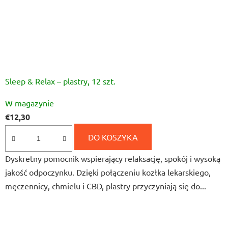
Sleep & Relax – plastry, 12 szt.
Średnia
W magazynie
ocena
€12,30
produktu
wynosi
DO KOSZYKA
5,0
Dyskretny pomocnik wspierający relaksację, spokój i wysoką
na
jakość odpoczynku. Dzięki połączeniu kozłka lekarskiego,
5
męczennicy, chmielu i CBD, plastry przyczyniają się do...
gwiazdek.