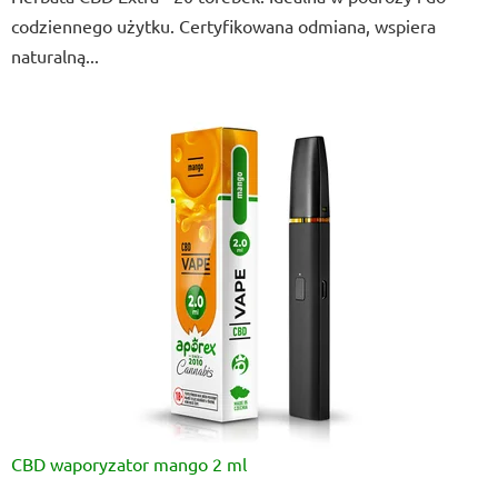
5
codziennego użytku. Certyfikowana odmiana, wspiera
gwiazdek.
naturalną...
CBD waporyzator mango 2 ml
Średnia