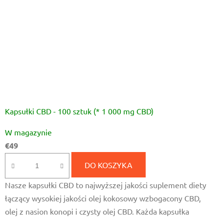
Kapsułki CBD - 100 sztuk (* 1 000 mg CBD)
Średnia
W magazynie
ocena
€49
produktu
wynosi
DO KOSZYKA
4,7
Nasze kapsułki CBD to najwyższej jakości suplement diety
na
łączący wysokiej jakości olej kokosowy wzbogacony CBD,
5
olej z nasion konopi i czysty olej CBD. Każda kapsułka
gwiazdek.