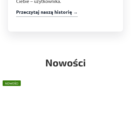
Ciebie – użytkownika.
Przeczytaj naszą historię →
Nowości
NOWOŚCI
NOWOŚCI