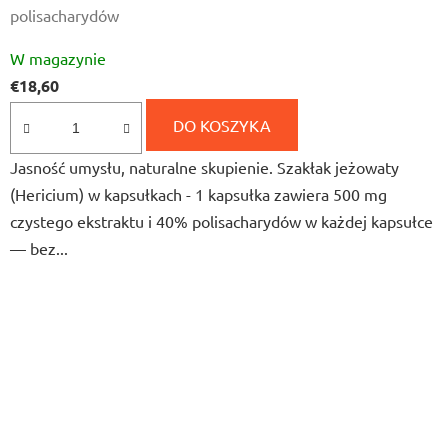
polisacharydów
Średnia
W magazynie
ocena
€18,60
produktu
wynosi
DO KOSZYKA
5,0
Jasność umysłu, naturalne skupienie. Szakłak jeżowaty
na
(Hericium) w kapsułkach - 1 kapsułka zawiera 500 mg
5
czystego ekstraktu i 40% polisacharydów w każdej kapsułce
gwiazdek.
— bez...