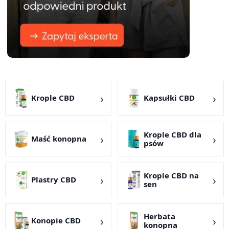
Krople CBD
Kapsułki CBD
Krople CBD dla
Maść konopna
psów
Krople CBD na
Plastry CBD
sen
Herbata
Konopie CBD
konopna