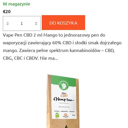
W magazynie
ocena
€20
produktu
wynosi
DO KOSZYKA
5,0
Vape Pen CBD 2 ml Mango to jednorazowy pen do
na
waporyzacji zawierający 60% CBD i słodki smak dojrzałego
5
mango. Zawiera pełne spektrum kannabinoidów – CBD,
gwiazdek.
CBG, CBC i CBDV. Nie ma...