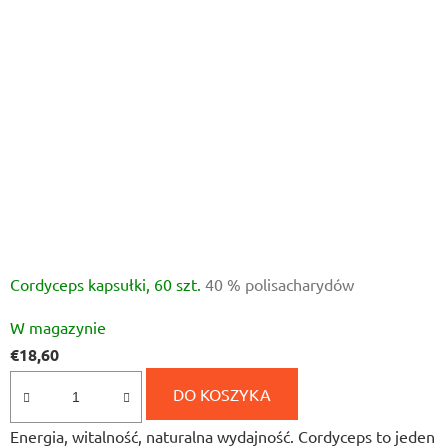
Cordyceps kapsułki, 60 szt.
40 % polisacharydów
Średnia
W magazynie
ocena
€18,60
produktu
wynosi
DO KOSZYKA
5,0
Energia, witalność, naturalna wydajność. Cordyceps to jeden
na