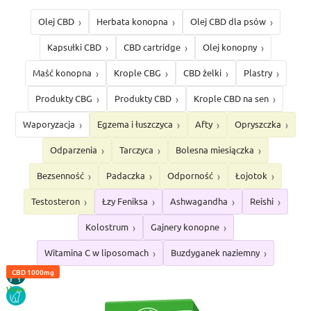
Olej CBD
Herbata konopna
Olej CBD dla psów
Kapsułki CBD
CBD cartridge
Olej konopny
Maść konopna
Krople CBG
CBD żelki
Plastry
Produkty CBG
Produkty CBD
Krople CBD na sen
Waporyzacja
Egzema i łuszczyca
Afty
Opryszczka
Odparzenia
Tarczyca
Bolesna miesiączka
Bezsenność
Padaczka
Odporność
Łojotok
Testosteron
Łzy Feniksa
Ashwagandha
Reishi
Kolostrum
Gajnery konopne
Witamina C w liposomach
Buzdyganek naziemny
CBD 4%
DLA
CBD 10%
CBD 1000mg
KONI
VEGAN
DLA
PSÓW