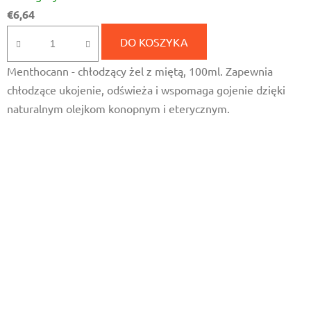
ocena
€6,64
produktu
wynosi
DO KOSZYKA
5,0
Menthocann - chłodzący żel z miętą, 100ml. Zapewnia
na
chłodzące ukojenie, odświeża i wspomaga gojenie dzięki
5
naturalnym olejkom konopnym i eterycznym.
gwiazdek.