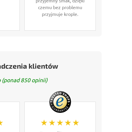
przyjemny smak, dzięki
czemu bez problemu
przyjmuje krople.
adczenia klientów
 (ponad 850 opinii)
★
★★★★★