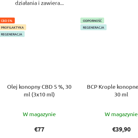
działania i zawiera...
CBD 5%
ODPORNOŚĆ
PROFILAKTYKA
REGENERACJA
REGENERACJA
Olej konopny CBD 5 %, 30
BCP Krople konopne
ml (3x10 ml)
30 ml
Średnia
Średni
W magazynie
W magazynie
ocena
ocena
produktu
produ
€77
€39,90
wynosi
wynos