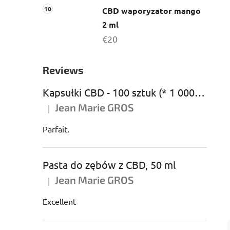
CBD waporyzator mango
2 ml
€20
Reviews
Kapsułki CBD - 100 sztuk (* 1 000 mg CBD)
Jean Marie GROS
|
Ocena produktu to 5 na 5 gwiazdek.
Parfait.
Pasta do zębów z CBD, 50 ml
Jean Marie GROS
|
Ocena produktu to 5 na 5 gwiazdek.
Excellent