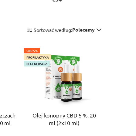
S
Polecamy
Sortować według:
o
r
t
CBD 5%
o
PROFILAKTYKA
w
REGENERACJA
a
n
i
e
p
r
szczach
Olej konopny CBD 5 %, 20
o
50 ml
ml (2x10 ml)
d
u