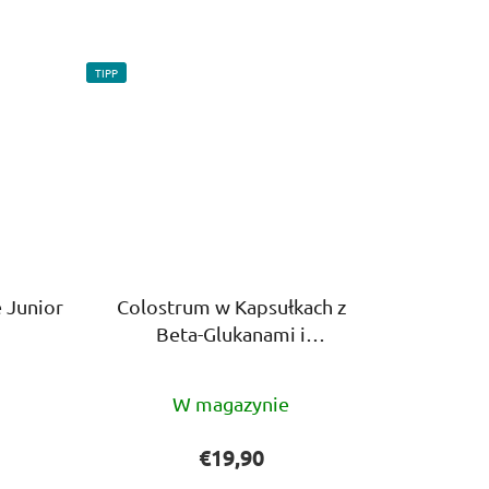
TIPP
 Junior
Colostrum w Kapsułkach z
Beta-Glukanami i
Probiotykami (60 kapsułek)
a
Średnia
W magazynie
ocena
ktu
produktu
€19,90
i
wynosi