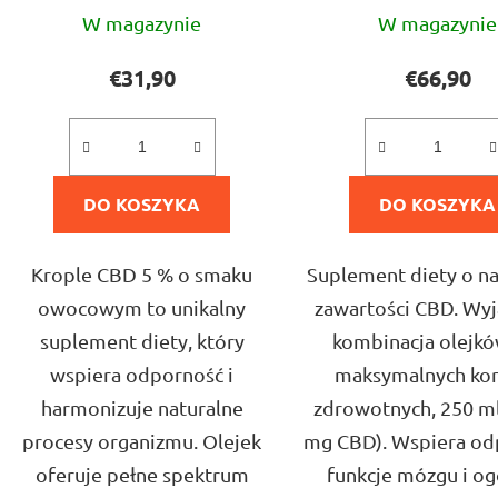
Średnia
Średni
ó
W magazynie
W magazynie
ocena
ocena
w
produktu
produ
€31,90
€66,90
wynosi
wynos
4,8
5,0
na
na
DO KOSZYKA
5
DO KOSZYKA
5
gwiazdek.
gwiazd
Krople CBD 5 % o smaku
Suplement diety o na
owocowym to unikalny
zawartości CBD. Wy
suplement diety, który
kombinacja olejkó
wspiera odporność i
maksymalnych kor
harmonizuje naturalne
zdrowotnych, 250 ml
procesy organizmu. Olejek
mg CBD). Wspiera od
oferuje pełne spektrum
funkcje mózgu i ogó