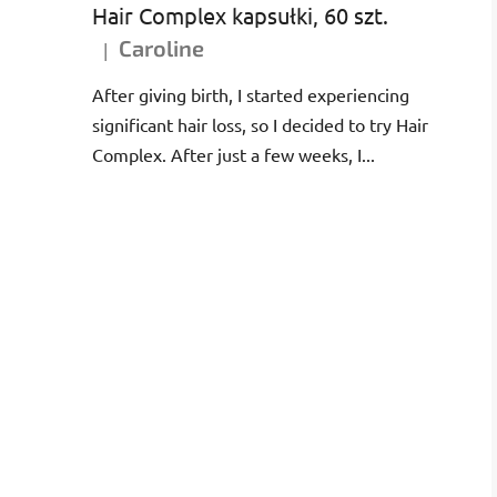
Hair Complex kapsułki, 60 szt.
Caroline
|
Ocena produktu to 5 na 5 gwiazdek.
After giving birth, I started experiencing
significant hair loss, so I decided to try Hair
Complex. After just a few weeks, I...