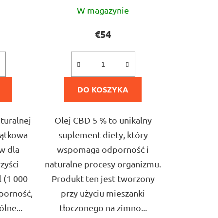
a
Średnia
k
W magazynie
ocena
t
ktu
produktu
€54
ó
i
wynosi
w
4,0
na
DO KOSZYKA
5
ek.
gwiazdek.
turalnej
Olej CBD 5 % to unikalny
jątkowa
suplement diety, który
w dla
wspomaga odporność i
zyści
naturalne procesy organizmu.
 (1 000
Produkt ten jest tworzony
porność,
przy użyciu mieszanki
lne...
tłoczonego na zimno...