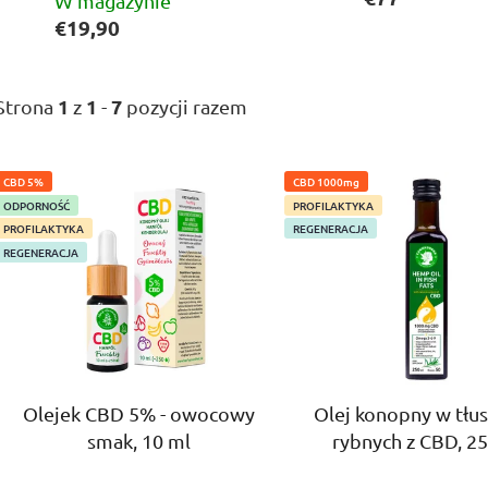
W magazynie
€19,90
1
1
7
Strona
z
-
pozycji razem
L
CBD 5%
CBD 1000mg
i
ODPORNOŚĆ
PROFILAKTYKA
s
PROFILAKTYKA
REGENERACJA
t
REGENERACJA
a
p
r
o
d
Olejek CBD 5% - owocowy
Olej konopny w tłu
u
smak, 10 ml
rybnych z CBD, 2
k
t