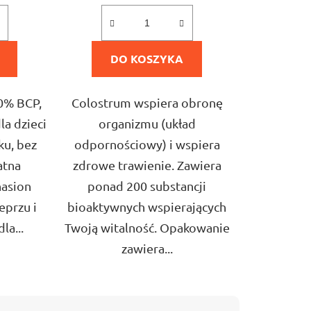
5,0
na
DO KOSZYKA
5
ek.
gwiazdek.
10% BCP,
Colostrum wspiera obronę
a dzieci
organizmu (układ
u, bez
odpornościowy) i wspiera
atna
zdrowe trawienie. Zawiera
nasion
ponad 200 substancji
eprzu i
bioaktywnych wspierających
la...
Twoją witalność. Opakowanie
zawiera...