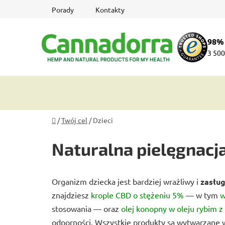
Przejść
Porady
Kontakty
do
treści
98%
3 500
Home
/
Twój cel
/
Dzieci
Naturalna pielęgnacja
Organizm dziecka jest bardziej wrażliwy i
zasług
znajdziesz
krople CBD o stężeniu 5%
— w tym
w
stosowania — oraz
olej konopny w oleju rybim 
odporności. Wszystkie produkty są wytwarzane 