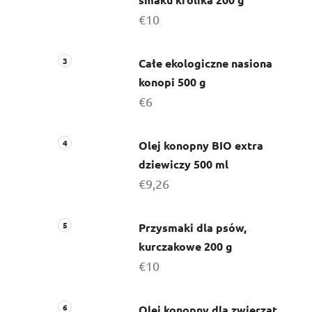
€10
Całe ekologiczne nasiona
konopi 500 g
€6
Olej konopny BIO extra
dziewiczy 500 ml
€9,26
Przysmaki dla psów,
kurczakowe 200 g
€10
Olej konopny dla zwierząt,