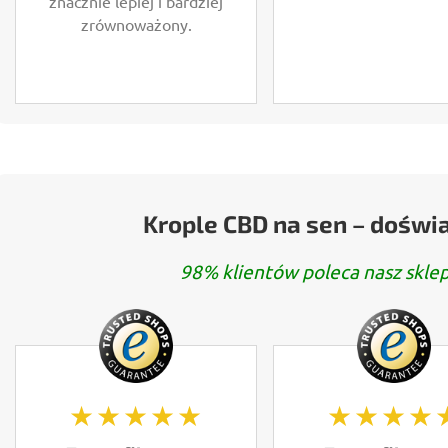
znacznie lepiej i bardziej
zrównoważony.
Krople CBD na sen – doświ
98% klientów poleca nasz sklep
★★★★★
★★★★