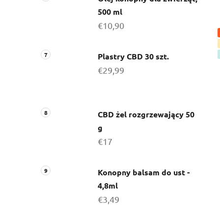
500 ml
€10,90
Plastry CBD 30 szt.
€29,99
CBD żel rozgrzewający 50
g
€17
Konopny balsam do ust -
4,8ml
€3,49