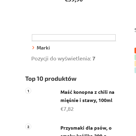
P
a
s
e
Marki
k
7
Pozycji do wyświetlenia:
b
o
Top 10 produktów
c
z
Maść konopna z chili na
n
mięśnie i stawy, 100ml
y
€7,82
Przysmaki dla psów, o
smaku królika 200 g