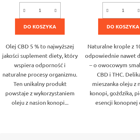
5,0
5,0
na
na
DO KOSZYKA
5
DO KOSZYKA
5
gwiazdek.
gwiazd
Olej CBD 5 % to najwyższej
Naturalne krople z 
jakości suplement diety, który
odpowiednie nawet dl
wspiera odporność i
– o owocowym smak
naturalne procesy organizmu.
CBD i THC. Delik
Ten unikalny produkt
mieszanka oleju z 
powstaje z wykorzystaniem
konopi, goździka, pi
oleju z nasion konopi...
esencji konopnej d