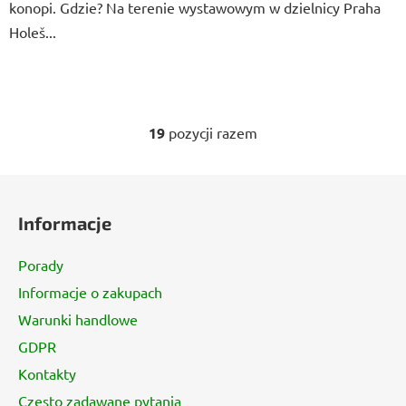
konopi. Gdzie? Na terenie wystawowym w dzielnicy Praha
Holeš...
19
pozycji razem
K
o
n
S
t
t
r
Informacje
o
o
p
l
Porady
k
k
Informacje o zakupach
a
i
Warunki handlowe
l
i
GDPR
s
Kontakty
t
y
Często zadawane pytania