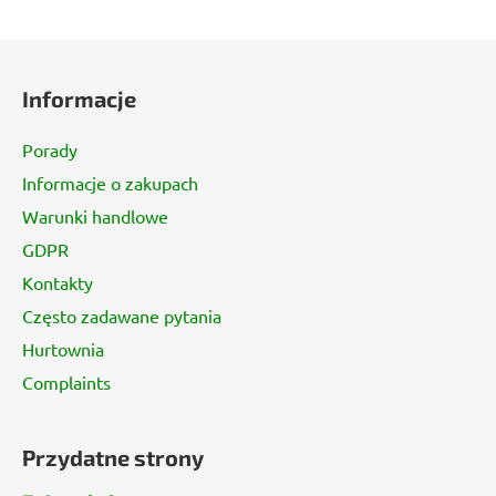
o
n
S
t
t
r
Informacje
o
o
p
l
Porady
k
k
Informacje o zakupach
a
i
Warunki handlowe
l
i
GDPR
s
Kontakty
t
y
Często zadawane pytania
Hurtownia
Complaints
Przydatne strony