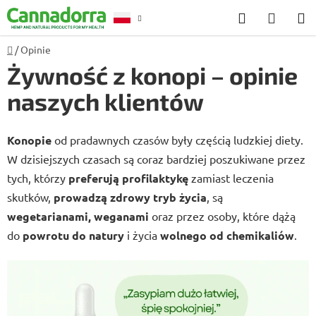
Przejść
Szukaj
KOSZ
do
treści
Home
/
Opinie
Poradnia
Żywność z konopi – opinie
naszych klientów
Konopie
od pradawnych czasów były częścią ludzkiej diety.
W dzisiejszych czasach są coraz bardziej poszukiwane przez
tych, którzy
preferują profilaktykę
zamiast leczenia
skutków,
prowadzą zdrowy tryb życia
, są
wegetarianami, weganami
oraz przez osoby, które dążą
do
powrotu do natury
i życia
wolnego od chemikaliów
.
L
i
s