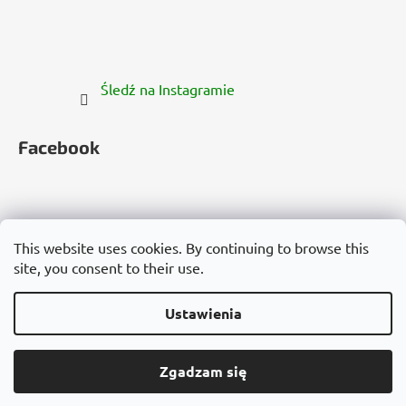
Śledź na Instagramie
Facebook
This website uses cookies. By continuing to browse this
site, you consent to their use.
Česko
Slovensko
Magyarország
Deutschland
France
Italia
Polska
Россия
España
România
България
Việt Nam
Ustawienia
Opracował Shoptet
Zgadzam się
Copyright 2026
Cannadorra.com
. Wszystkie prawa
zastrzeżone.
Edytuj ustawienia plików cookie