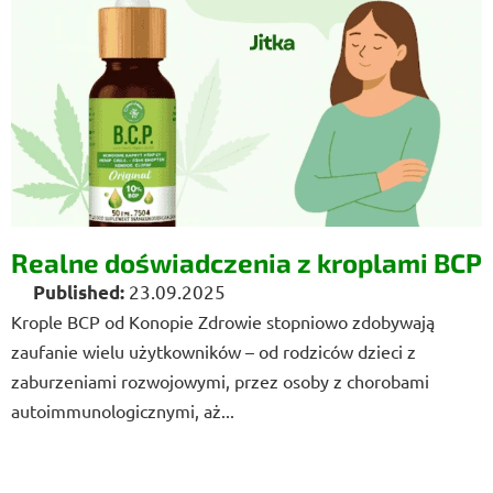
t
a
a
r
t
y
k
u
ł
Realne doświadczenia z kroplami BCP
ó
23.09.2025
w
Krople BCP od Konopie Zdrowie stopniowo zdobywają
zaufanie wielu użytkowników – od rodziców dzieci z
zaburzeniami rozwojowymi, przez osoby z chorobami
autoimmunologicznymi, aż...