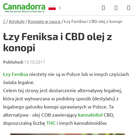
Przejść
Szukaj
KOSZ
do
treści
Home
/
Artykuły
/
Konopie w nauce
/
Łzy Feniksa i CBD olej z konopi
Poradnia
Łzy Feniksa i CBD olej z
konopi
13.10.2017
Łzy Feniksa
niestety nie są w Polsce lub w innych częściach
świata legalne.
Celem tej strony jest dostarczenie alternatywy legalnej,
która jest wytwarzana w podobny sposób (destylatu) z
legalnego gatunku konopi uprawianych w Polsce. Ta
alternatywa - olej COB zawierający
kannabidiol
CBD,
dopuszczalną liczbę
THC
i innych kannabinoidów.