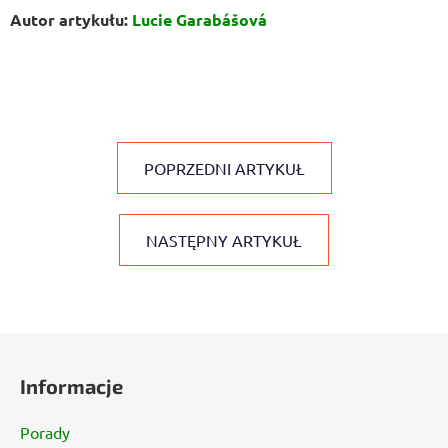
Autor artykułu:
Lucie Garabášová
POPRZEDNI ARTYKUŁ
NASTĘPNY ARTYKUŁ
S
t
Informacje
o
p
Porady