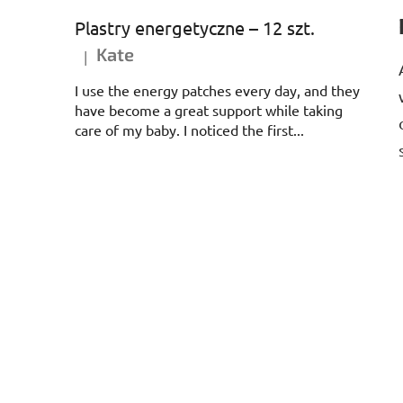
Plastry energetyczne – 12 szt.
Kate
|
Ocena produktu to 5 na 5 gwiazdek.
I use the energy patches every day, and they
have become a great support while taking
care of my baby. I noticed the first...