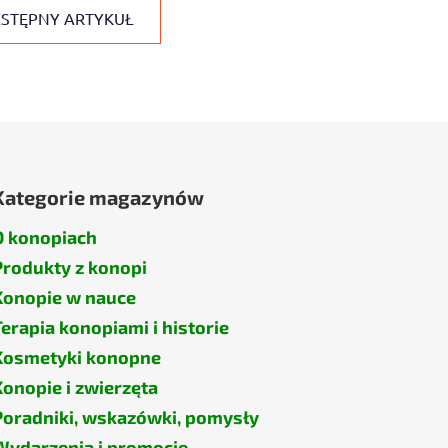
STĘPNY ARTYKUŁ
Kategorie magazynów
O konopiach
Produkty z konopi
Konopie w nauce
Terapia konopiami i historie
Kosmetyki konopne
Konopie i zwierzęta
Poradniki, wskazówki, pomysły
Wydarzenia i promocje