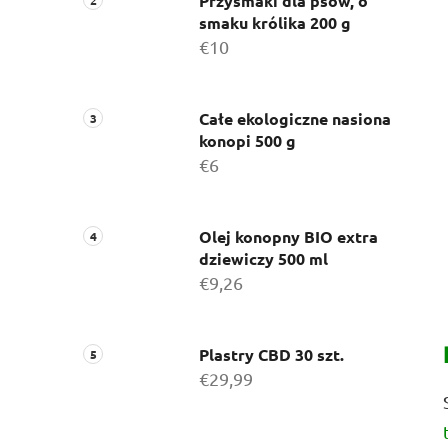
c
Przysmaki dla psów, o
smaku królika 200 g
z
€10
n
y
Całe ekologiczne nasiona
konopi 500 g
€6
Olej konopny BIO extra
dziewiczy 500 ml
€9,26
Plastry CBD 30 szt.
€29,99