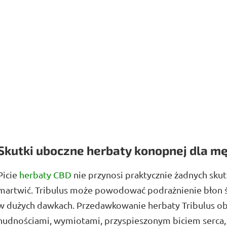
Skutki uboczne herbaty konopnej dla m
Picie
herbaty CBD
nie przynosi praktycznie żadnych skut
martwić. Tribulus może powodować podrażnienie błon śl
w dużych dawkach. Przedawkowanie herbaty Tribulus obj
nudnościami, wymiotami, przyspieszonym biciem serca, 