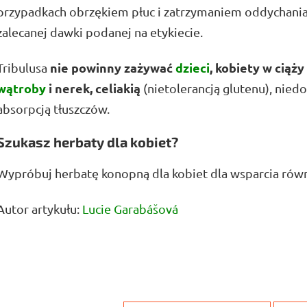
przypadkach obrzękiem płuc i zatrzymaniem oddychania.
zalecanej dawki podanej na etykiecie.
nie powinny zażywać
dzieci
, kobiety w ciąż
Tribulusa
wątroby
i nerek, celiakią
(nietolerancją glutenu), niedo
absorpcją tłuszczów.
Szukasz herbaty dla kobiet?
Wypróbuj herbatę konopną dla kobiet dla wsparcia ró
Autor artykułu:
Lucie Garabášová