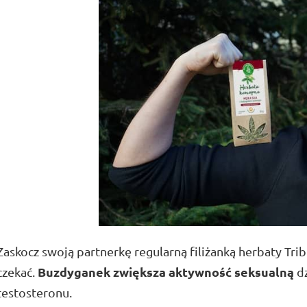
Zaskocz swoją partnerkę regularną filiżanką herbaty Trib
Buzdyganek zwiększa aktywność seksualną
czekać.
dz
testosteronu.