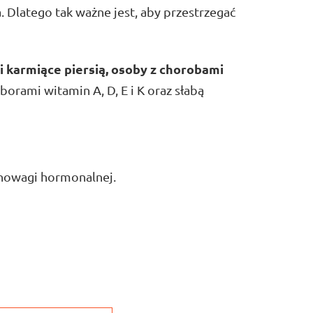
 Dlatego tak ważne jest, aby przestrzegać
y i karmiące piersią, osoby z chorobami
borami witamin A, D, E i K oraz słabą
wnowagi hormonalnej.