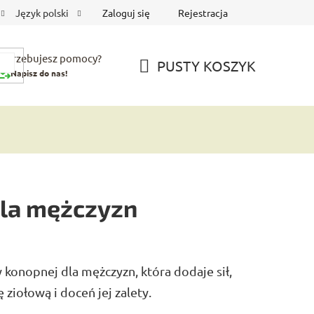
Zaloguj się
Rejestracja
Język polski
Potrzebujesz pomocy?
PUSTY KOSZYK
Napisz do nas!
KOSZYK
dla mężczyzn
 konopnej dla mężczyzn, która dodaje sił,
ziołową i doceń jej zalety.