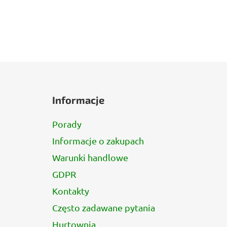
S
t
Informacje
o
p
Porady
k
Informacje o zakupach
a
Warunki handlowe
GDPR
Kontakty
Często zadawane pytania
Hurtownia