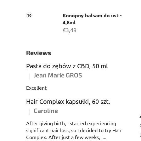
Konopny balsam do ust -
4,8ml
€3,49
Reviews
Pasta do zębów z CBD, 50 ml
Jean Marie GROS
|
Ocena produktu to 5 na 5 gwiazdek.
Excellent
Hair Complex kapsułki, 60 szt.
Caroline
|
Ocena produktu to 5 na 5 gwiazdek.
After giving birth, I started experiencing
significant hair loss, so I decided to try Hair
Complex. After just a few weeks, I...