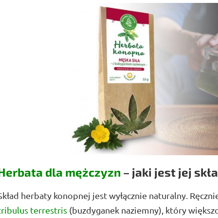
Herbata dla mężczyzn
– jaki jest jej skł
Skład herbaty konopnej jest wyłącznie naturalny. Ręczni
tribulus terrestris
(buzdyganek naziemny), który większo