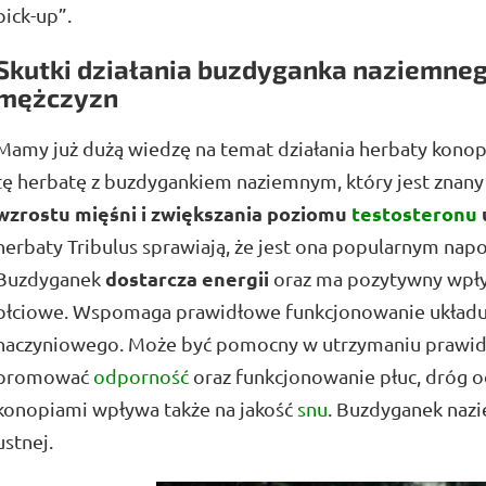
pick-up”.
Skutki działania buzdyganka naziemneg
mężczyzn
Mamy już dużą wiedzę na temat działania herbaty konopnej
tę herbatę z buzdygankiem naziemnym, który jest znany
wzrostu mięśni i zwiększania poziomu
testosteronu
herbaty Tribulus sprawiają, że jest ona popularnym na
dostarcza energii
Buzdyganek
oraz ma pozytywny wpł
płciowe. Wspomaga prawidłowe funkcjonowanie układ
naczyniowego. Może być pomocny w utrzymaniu prawid
promować
odporność
oraz funkcjonowanie płuc, dróg o
konopiami wpływa także na jakość
snu
. Buzdyganek nazi
ustnej.