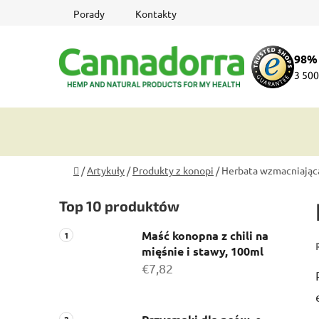
Przejść
Porady
Kontakty
do
treści
98%
3 500
Home
/
Artykuły
/
Produkty z konopi
/
Herbata wzmacniająca
P
Top 10 produktów
a
s
Maść konopna z chili na
e
mięśnie i stawy, 100ml
k
€7,82
b
o