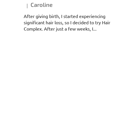
Caroline
|
Ocena produktu to 5 na 5 gwiazdek.
After giving birth, I started experiencing
significant hair loss, so I decided to try Hair
Complex. After just a few weeks, I...