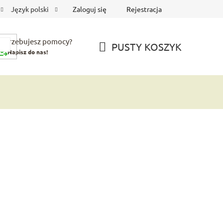
Zaloguj się
Rejestracja
Język polski
Potrzebujesz pomocy?
PUSTY KOSZYK
Napisz do nas!
KOSZYK