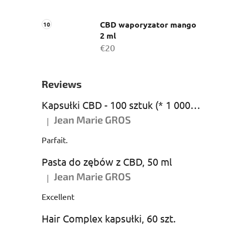
CBD waporyzator mango
2 ml
€20
Reviews
Kapsułki CBD - 100 sztuk (* 1 000 mg CBD)
Jean Marie GROS
|
Ocena produktu to 5 na 5 gwiazdek.
Parfait.
Pasta do zębów z CBD, 50 ml
Jean Marie GROS
|
Ocena produktu to 5 na 5 gwiazdek.
Excellent
Hair Complex kapsułki, 60 szt.