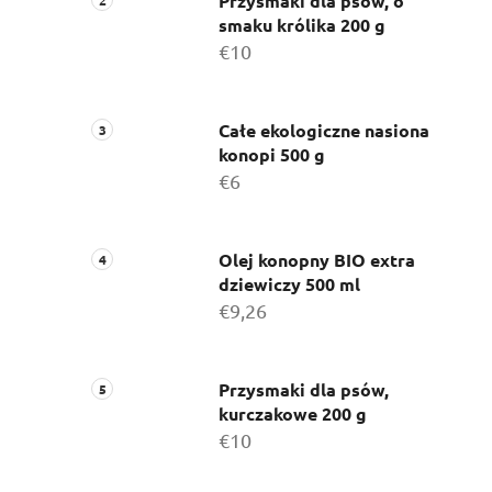
c
Przysmaki dla psów, o
smaku królika 200 g
z
€10
n
y
Całe ekologiczne nasiona
konopi 500 g
€6
Olej konopny BIO extra
dziewiczy 500 ml
€9,26
Przysmaki dla psów,
kurczakowe 200 g
€10