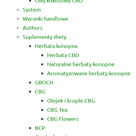
Olej kokosowy CBD
System
Warunki handlowe
Authors
Suplementy diety
Herbata konopna
Herbata CBD
Naturalne herbaty konopne
Aromatyzowane herbaty konopne
GROCH
CBG
Olejek i krople CBG
CBG Tea
CBG Flowers
BCP