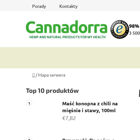
Przejść
Porady
Kontakty
do
treści
98%
3 500
Home
/
Mapa serwera
P
Top 10 produktów
a
s
Maść konopna z chili na
e
mięśnie i stawy, 100ml
k
€7,82
b
o