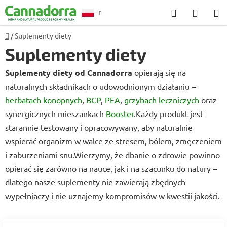
Przejść
Szukaj
KOSZ
do
treści
Home
/
Suplementy diety
Poradnia
Suplementy diety
Suplementy diety od Cannadorra
opierają się na
naturalnych składnikach o udowodnionym działaniu –
herbatach konopnych
,
BCP
,
PEA
,
grzybach leczniczych
oraz
synergicznych mieszankach
Booster
.
Każdy produkt jest
starannie testowany i opracowywany, aby naturalnie
wspierać organizm w walce ze stresem, bólem, zmęczeniem
i zaburzeniami snu.
Wierzymy, że dbanie o zdrowie powinno
opierać się zarówno na nauce, jak i na szacunku do natury –
dlatego nasze suplementy nie zawierają zbędnych
wypełniaczy i nie uznajemy kompromisów w kwestii jakości.