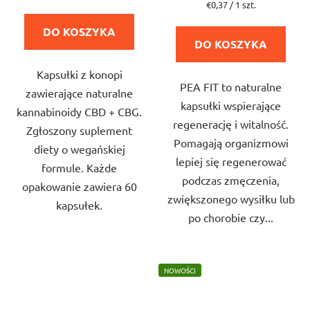
wynosi
wynosi
Cena
€0,37 / 1 szt.
jednostkowa:
5,0
5,0
DO KOSZYKA
na
na
DO KOSZYKA
5
5
Kapsułki z konopi
gwiazdek.
gwiazdek.
PEA FIT to naturalne
zawierające naturalne
kapsułki wspierające
kannabinoidy CBD + CBG.
regenerację i witalność.
Zgłoszony suplement
Pomagają organizmowi
diety o wegańskiej
lepiej się regenerować
formule. Każde
podczas zmęczenia,
opakowanie zawiera 60
zwiększonego wysiłku lub
kapsułek.
po chorobie czy...
NOWOŚCI