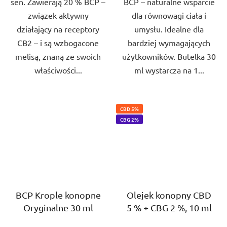
sen. Zawierają 20 % BCP –
BCP – naturalne wsparcie
związek aktywny
dla równowagi ciała i
działający na receptory
umysłu. Idealne dla
CB2 – i są wzbogacone
bardziej wymagających
melisą, znaną ze swoich
użytkowników. Butelka 30
właściwości...
ml wystarcza na 1...
CBD 5%
CBG 2%
BCP Krople konopne
Olejek konopny CBD
Oryginalne 30 ml
5 % + CBG 2 %, 10 ml