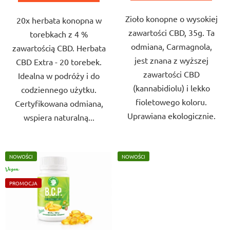
5
5
Zioło konopne o wysokiej
gwiazdek.
20x herbata konopna w
gwiazdek.
zawartości CBD, 35g. Ta
torebkach z 4 %
odmiana, Carmagnola,
zawartością CBD. Herbata
jest znana z wyższej
CBD Extra - 20 torebek.
zawartości CBD
Idealna w podróży i do
(kannabidiolu) i lekko
codziennego użytku.
fioletowego koloru.
Certyfikowana odmiana,
Uprawiana ekologicznie.
wspiera naturalną...
NOWOŚCI
NOWOŚCI
VEGAN
PROMOCJA