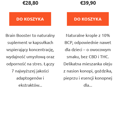
€28,80
€39,90
wynosi
wynosi
5,0
5,0
DO KOSZYKA
DO KOSZYKA
na
na
5
5
Brain Booster to naturalny
Naturalne krople z 10%
gwiazdek.
gwiazdek.
suplement w kapsułkach
BCP, odpowiednie nawet
wspierający koncentrację,
dla dzieci – o owocowym
wydajność umysłową oraz
smaku, bez CBD i THC.
odporność na stres. Łączy
Delikatna mieszanka oleju
7 najwyższej jakości
z nasion konopi, goździka,
adaptogenów i
pieprzu i esencji konopnej
ekstraktów...
dla...