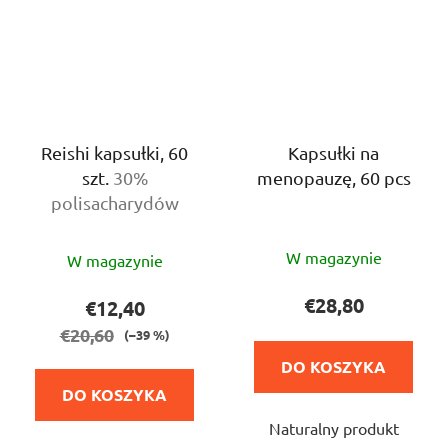
Reishi kapsułki, 60
Kapsułki na
szt.
30%
menopauzę, 60 pcs
polisacharydów
Średnia
Średnia
W magazynie
W magazynie
ocena
ocena
produktu
produktu
€28,80
€12,40
wynosi
wynosi
€20,60
(–39 %)
5,0
4,5
DO KOSZYKA
na
na
DO KOSZYKA
5
5
Naturalny produkt
gwiazdek.
gwiazdek.