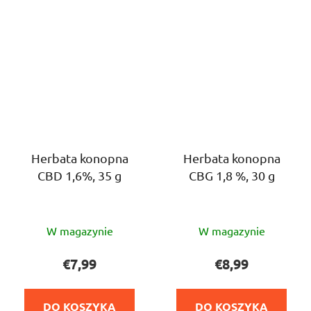
Herbata konopna
Herbata konopna
CBD 1,6%, 35 g
CBG 1,8 %, 30 g
Średnia
Średnia
W magazynie
W magazynie
ocena
ocena
produktu
produktu
€7,99
€8,99
wynosi
wynosi
5,0
5,0
DO KOSZYKA
DO KOSZYKA