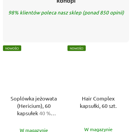
konopi
98% klientów poleca nasz sklep (ponad 850 opinii)
NOWOŚCI
NOWOŚCI
Soplówka jeżowata
Hair Complex
(Hericium), 60
kapsułki, 60 szt.
kapsułek
40 %
polisacharydów
Średnia
Średnia
W magazynie
W magazynie