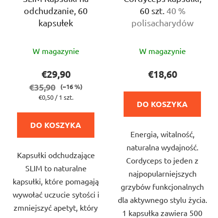
odchudzanie, 60
60 szt.
40 %
kapsułek
polisacharydów
Średnia
Średnia
W magazynie
W magazynie
ocena
ocena
produktu
produktu
€29,90
€18,60
wynosi
wynosi
€35,90
(–16 %)
5,0
5,0
Cena
€0,50 / 1 szt.
DO KOSZYKA
jednostkowa:
na
na
5
5
DO KOSZYKA
Energia, witalność,
gwiazdek.
gwiazdek.
naturalna wydajność.
Kapsułki odchudzające
Cordyceps to jeden z
SLIM to naturalne
najpopularniejszych
kapsułki, które pomagają
grzybów funkcjonalnych
wywołać uczucie sytości i
dla aktywnego stylu życia.
zmniejszyć apetyt, który
1 kapsułka zawiera 500