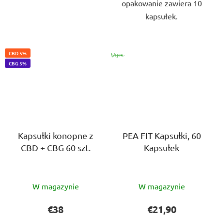
opakowanie zawiera 10
kapsułek.
CBD 5%
VEGAN
CBG 5%
Kapsułki konopne z
PEA FIT Kapsułki, 60
CBD + CBG 60 szt.
Kapsułek
Średnia
Średnia
W magazynie
W magazynie
ocena
ocena
produktu
produktu
€38
€21,90