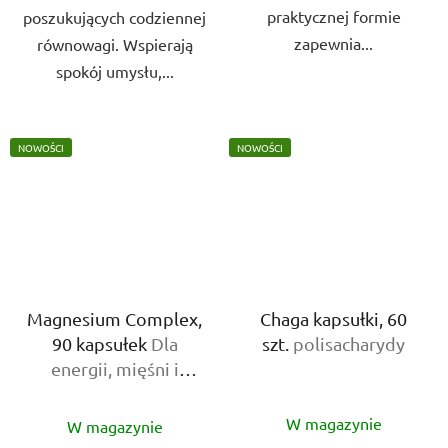
praktycznej formie
poszukujących codziennej
zapewnia...
równowagi. Wspierają
spokój umysłu,...
NOWOŚCI
NOWOŚCI
Magnesium Complex,
Chaga kapsułki, 60
90 kapsułek
Dla
szt.
polisacharydy
energii, mięśni i
układu nerwowego
Średnia
Średnia
W magazynie
W magazynie
ocena
ocena