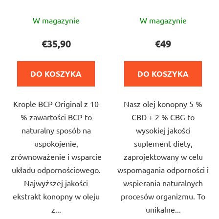
Średnia
Średnia
W magazynie
W magazynie
ocena
ocena
produktu
produktu
€35,90
€49
wynosi
wynosi
5,0
5,0
DO KOSZYKA
DO KOSZYKA
na
na
5
5
Krople BCP Original z 10
Nasz olej konopny 5 %
gwiazdek.
gwiazdek.
% zawartości BCP to
CBD + 2 % CBG to
naturalny sposób na
wysokiej jakości
uspokojenie,
suplement diety,
zrównoważenie i wsparcie
zaprojektowany w celu
układu odpornościowego.
wspomagania odporności i
Najwyższej jakości
wspierania naturalnych
ekstrakt konopny w oleju
procesów organizmu. To
z...
unikalne...