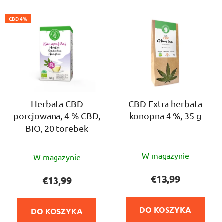
w
L
a
CBD 4%
i
n
s
i
t
e
a
p
p
r
r
o
o
Herbata CBD
CBD Extra herbata
d
porcjowana, 4 % CBD,
konopna 4 %, 35 g
d
u
BIO, 20 torebek
u
k
k
t
Średnia
Średnia
t
W magazynie
ó
W magazynie
ocena
ocena
ó
w
produktu
produktu
€13,99
€13,99
w
wynosi
wynosi
4,8
5,0
DO KOSZYKA
DO KOSZYKA
na
na