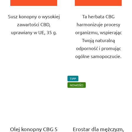
na
na
5
5
Susz konopny o wysokiej
Ta herbata CBG
gwiazdek.
gwiazdek.
zawartości CBD,
harmonizuje procesy
uprawiany w UE, 35 g.
organizmu, wspierając
Twoją naturalną
odporność i promując
ogólne samopoczucie.
TIPP
NOWOŚCI
Olej konopny CBG 5
Erostar dla mężczyzn,