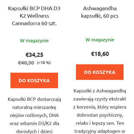
Kapsułki BCP DHA D3
Ashwagandha
K2 Wellness
kapsułki, 60 pcs
Cannadorra 60 szt.
Średnia
Średnia
W magazynie
W magazynie
ocena
ocena
produktu
produktu
€18,60
€34,25
wynosi
wynosi
€40,30
(–15 %)
5,0
5,0
DO KOSZYKA
na
na
DO KOSZYKA
5
5
Kapsułki z Ashwagandhą
gwiazdek.
gwiazdek.
zawierają czysty ekstrakt
Kapsułki BCP dostarczają
z korzenia, który wspiera
naturalną mieszankę
dobrostan psychiczny,
olejów roślinnych, DHA
relaks i lepszy sen. Ten
oraz witamin D3/K2 dla
tradycyjny adaptogen w
dorosłych i dzieci