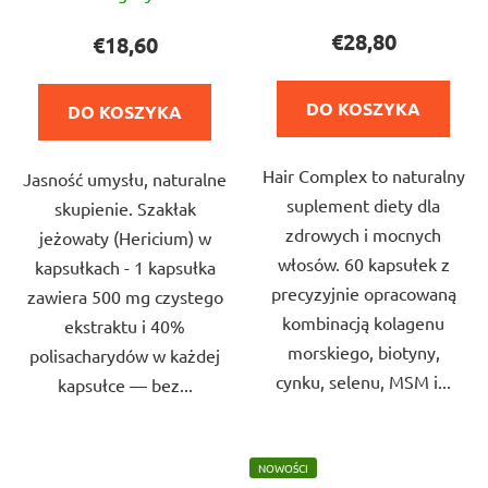
ocena
ocena
produktu
produktu
€28,80
€18,60
wynosi
wynosi
5,0
5,0
DO KOSZYKA
DO KOSZYKA
na
na
5
5
Hair Complex to naturalny
gwiazdek.
Jasność umysłu, naturalne
gwiazdek.
suplement diety dla
skupienie. Szakłak
zdrowych i mocnych
jeżowaty (Hericium) w
włosów. 60 kapsułek z
kapsułkach - 1 kapsułka
precyzyjnie opracowaną
zawiera 500 mg czystego
kombinacją kolagenu
ekstraktu i 40%
morskiego, biotyny,
polisacharydów w każdej
cynku, selenu, MSM i...
kapsułce — bez...
NOWOŚCI