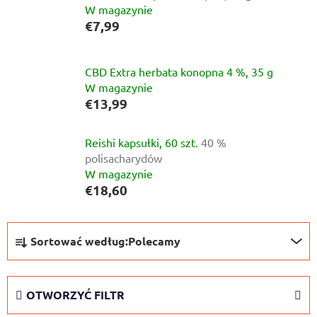
W magazynie
€7,99
CBD Extra herbata konopna 4 %, 35 g
W magazynie
€13,99
Reishi kapsułki, 60 szt.
40 %
polisacharydów
W magazynie
€18,60
S
Sortować według:
Polecamy
o
r
t
OTWORZYĆ FILTR
o