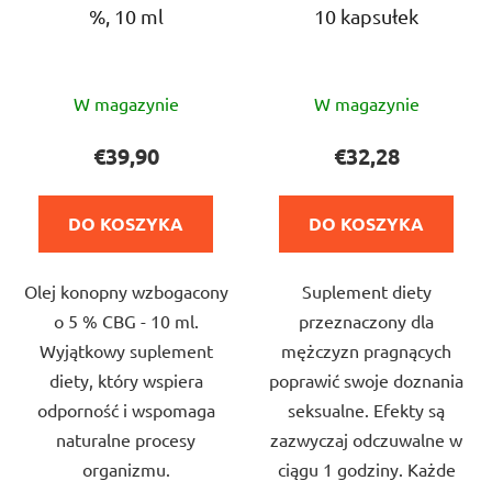
%, 10 ml
10 kapsułek
Średnia
Średnia
W magazynie
W magazynie
ocena
ocena
produktu
produktu
€39,90
€32,28
wynosi
wynosi
5,0
5,0
DO KOSZYKA
DO KOSZYKA
na
na
5
5
Olej konopny wzbogacony
Suplement diety
gwiazdek.
gwiazdek.
o 5 % CBG - 10 ml.
przeznaczony dla
Wyjątkowy suplement
mężczyzn pragnących
diety, który wspiera
poprawić swoje doznania
odporność i wspomaga
seksualne. Efekty są
naturalne procesy
zazwyczaj odczuwalne w
organizmu.
ciągu 1 godziny. Każde