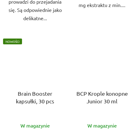
prowadzi do przejadania
mg ekstraktu z min....
się. Są odpowiednie jako
delikatne...
NOWOŚCI
Brain Booster
BCP Krople konopne
kapsułki, 30 pcs
Junior 30 ml
Średnia
Średnia
W magazynie
W magazynie
ocena
ocena
produktu
produktu