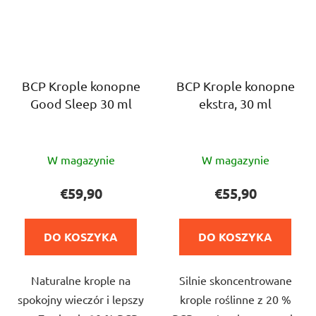
BCP Krople konopne
BCP Krople konopne
Good Sleep 30 ml
ekstra, 30 ml
Średnia
Średnia
W magazynie
W magazynie
ocena
ocena
produktu
produktu
€59,90
€55,90
wynosi
wynosi
5,0
5,0
DO KOSZYKA
DO KOSZYKA
na
na
5
5
Naturalne krople na
Silnie skoncentrowane
gwiazdek.
gwiazdek.
spokojny wieczór i lepszy
krople roślinne z 20 %