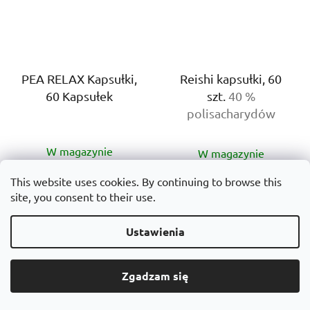
PEA RELAX Kapsułki,
Reishi kapsułki, 60
60 Kapsułek
szt.
40 %
polisacharydów
Średnia
Średnia
W magazynie
W magazynie
ocena
ocena
produktu
produktu
This website uses cookies. By continuing to browse this
€32,90
€18,60
wynosi
site, you consent to their use.
wynosi
Cena
€0,55 / 1 szt.
jednostkowa:
5,0
5,0
DO KOSZYKA
Ustawienia
na
na
DO KOSZYKA
5
5
gwiazdek.
Spokój, równowaga,
gwiazdek.
Zgadzam się
PEA Relax są naturalnymi
odporność. Reishi
kapsułkami
(Ganoderma lucidum /