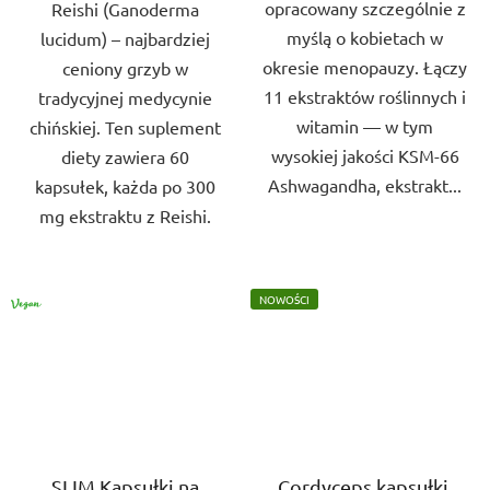
opracowany szczególnie z
Reishi (Ganoderma
myślą o kobietach w
lucidum) – najbardziej
okresie menopauzy. Łączy
ceniony grzyb w
11 ekstraktów roślinnych i
tradycyjnej medycynie
witamin — w tym
chińskiej. Ten suplement
wysokiej jakości KSM-66
diety zawiera 60
Ashwagandha, ekstrakt...
kapsułek, każda po 300
mg ekstraktu z Reishi.
VEGAN
NOWOŚCI
SLIM Kapsułki na
Cordyceps kapsułki,