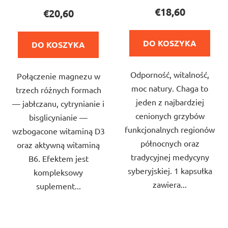
produktu
produktu
€18,60
€20,60
wynosi
wynosi
5,0
5,0
DO KOSZYKA
DO KOSZYKA
na
na
5
5
Odporność, witalność,
gwiazdek.
Połączenie magnezu w
gwiazdek.
moc natury. Chaga to
trzech różnych formach
jeden z najbardziej
— jabłczanu, cytrynianie i
cenionych grzybów
bisglicynianie —
funkcjonalnych regionów
wzbogacone witaminą D3
północnych oraz
oraz aktywną witaminą
tradycyjnej medycyny
B6. Efektem jest
syberyjskiej. 1 kapsułka
kompleksowy
zawiera...
suplement...