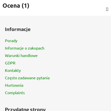
Ocena (1)
S
t
Informacje
o
p
Porady
k
Informacje o zakupach
a
Warunki handlowe
GDPR
Kontakty
Często zadawane pytania
Hurtownia
Complaints
Przydatne strony