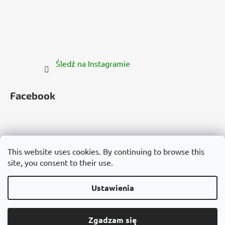
Śledź na Instagramie
Facebook
This website uses cookies. By continuing to browse this
site, you consent to their use.
Česko
Slovensko
Magyarország
Deutschland
France
Italia
Polska
Россия
España
România
България
Việt Nam
Ustawienia
Opracował Shoptet
€17,11
Zgadzam się
DODAJ DO KOSZYKA
Copyright 2026
Cannadorra.com
. Wszystkie prawa