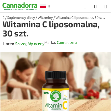
Przejść
Szukaj
KOSZ
do
treści
Home
/
Suplementy diety
/
Witaminy
/
Witamina C liposomalna, 30 szt.
Poradnia
Witamina C liposomalna,
30 szt.
Marka:
Cannadorra
Średnia
1 ocen
Szczegóły oceny
ocena
produktu
wynosi
5,0
na
5
gwiazdek.