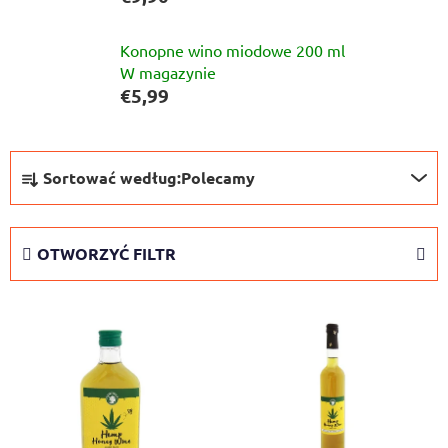
Konopne wino miodowe 200 ml
W magazynie
€5,99
S
Sortować według:
Polecamy
o
r
t
OTWORZYĆ FILTR
o
w
L
a
i
n
s
i
t
e
a
p
p