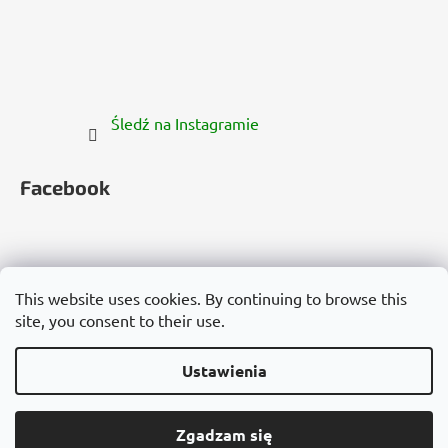
Śledź na Instagramie
Facebook
This website uses cookies. By continuing to browse this
site, you consent to their use.
Česko
Slovensko
Magyarország
Deutschland
France
Italia
Polska
Россия
España
România
България
Việt Nam
Ustawienia
Opracował Shoptet
Zgadzam się
Copyright 2026
Cannadorra.com
. Wszystkie prawa