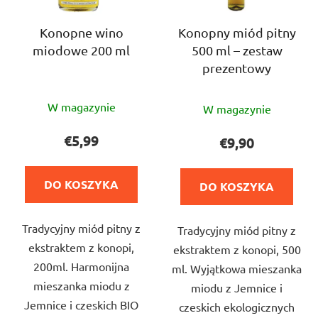
r
r
o
o
Konopne wino
Konopny miód pitny
d
miodowe 200 ml
500 ml – zestaw
d
u
prezentowy
u
k
k
t
Średnia
Średnia
t
W magazynie
ó
W magazynie
ocena
ocena
ó
w
produktu
produktu
€5,99
€9,90
w
wynosi
wynosi
5,0
5,0
DO KOSZYKA
DO KOSZYKA
na
na
5
5
Tradycyjny miód pitny z
gwiazdek.
Tradycyjny miód pitny z
gwiazdek.
ekstraktem z konopi,
ekstraktem z konopi, 500
200ml. Harmonijna
ml. Wyjątkowa mieszanka
mieszanka miodu z
miodu z Jemnice i
Jemnice i czeskich BIO
czeskich ekologicznych