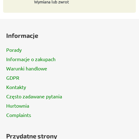
y
Wymiana lub zwrot
S
t
Informacje
o
p
Porady
k
Informacje o zakupach
a
Warunki handlowe
GDPR
Kontakty
Często zadawane pytania
Hurtownia
Complaints
Przydatne strony