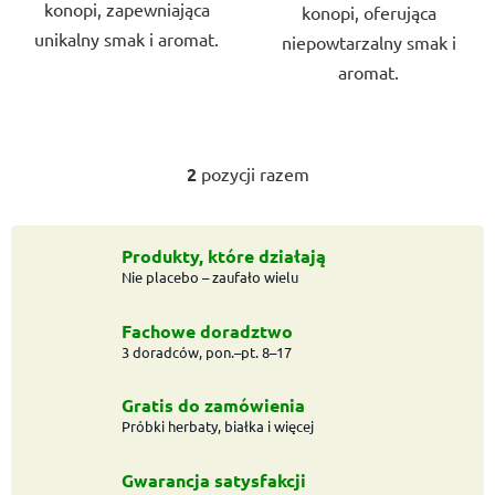
konopi, zapewniająca
konopi, oferująca
unikalny smak i aromat.
niepowtarzalny smak i
aromat.
2
pozycji razem
K
o
n
t
Produkty, które działają
Nie placebo – zaufało wielu
r
o
l
Fachowe doradztwo
k
3 doradców, pon.–pt. 8–17
i
l
Gratis do zamówienia
i
Próbki herbaty, białka i więcej
s
t
Gwarancja satysfakcji