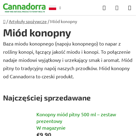
Przejść
Szukaj
KOSZ
do
treści
Home
/
Artykuły spożywcze
/
Miód konopny
Poradnia
Miód konopny
Baza miodu konopnego (napoju konopnego) to napar z
rośliny konopi, łączący jakość miodu i konopi. To połączenie
nadaje miodowi wyjątkowy i urzekający smak i aromat. Miód
pitny to tradycyjny napój naszych przodków. Miód konopny
od Cannadorra to czeski produkt.
Najczęściej sprzedawane
Konopny miód pitny 500 ml – zestaw
prezentowy
W magazynie
€9,90