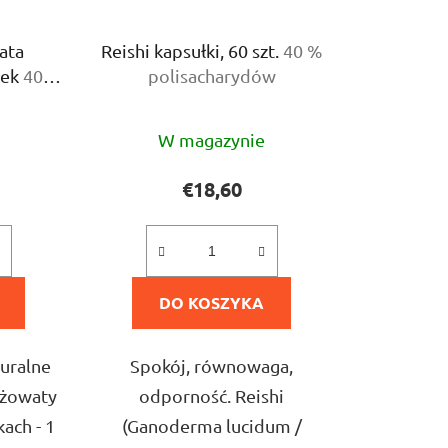
ata
Reishi kapsułki, 60 szt.
40 %
łek
40 %
polisacharydów
ów
a
Średnia
W magazynie
ocena
ktu
produktu
€18,60
i
wynosi
×
5,0
na
e
DO KOSZYKA
5
ek.
gwiazdek.
ward you
rst order of
turalne
Spokój, równowaga,
eżowaty
odporność. Reishi
ach - 1
(Ganoderma lucidum /