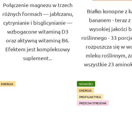
Połączenie magnezu w trzech
Białko konopne z k
różnych formach — jabłczanu,
bananem - teraz z
cytrynianie i bisglicynianie —
wysokiej jakości b
wzbogacone witaminą D3
roślinnego - 33 porcj
oraz aktywną witaminą B6.
rozpuszcza się w wo
Efektem jest kompleksowy
mleku roślinnym, z
suplement...
wszystkie 23 aminok
ENERGIA
NOWOŚCI
ENERGIA
PROFILAKTYKA
PRZECIW STRESOWI