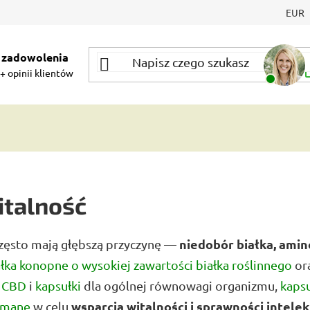
EUR
 zadowolenia
+ opinii klientów
italność
niedobór białka, ami
zęsto mają głębszą przyczynę —
ałka konopne o wysokiej zawartości białka roślinnego
or
i CBD
i
kapsułki
dla ogólnej równowagi organizmu,
kaps
wsparcia witalności i sprawności intele
s mane
w celu