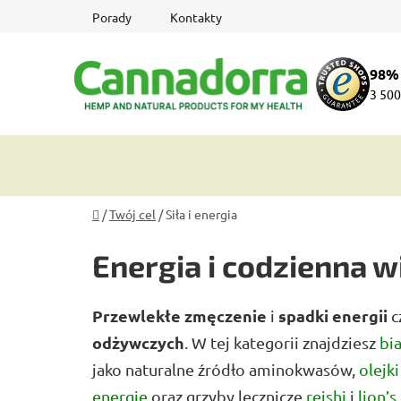
Przejść
Porady
Kontakty
do
treści
98%
3 500
Home
/
Twój cel
/
Siła i energia
Energia i codzienna w
Przewlekłe zmęczenie
spadki energii
i
c
odżywczych
. W tej kategorii znajdziesz
bi
jako naturalne źródło aminokwasów,
olejk
energię
oraz grzyby lecznicze
reishi
i
lion’