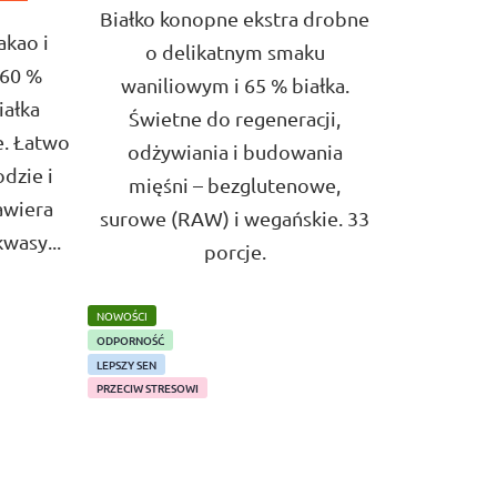
Białko konopne ekstra drobne
akao i
o delikatnym smaku
 60 %
waniliowym i 65 % białka.
iałka
Świetne do regeneracji,
e. Łatwo
odżywiania i budowania
dzie i
mięśni – bezglutenowe,
awiera
surowe (RAW) i wegańskie. 33
wasy...
porcje.
NOWOŚCI
ODPORNOŚĆ
LEPSZY SEN
PRZECIW STRESOWI