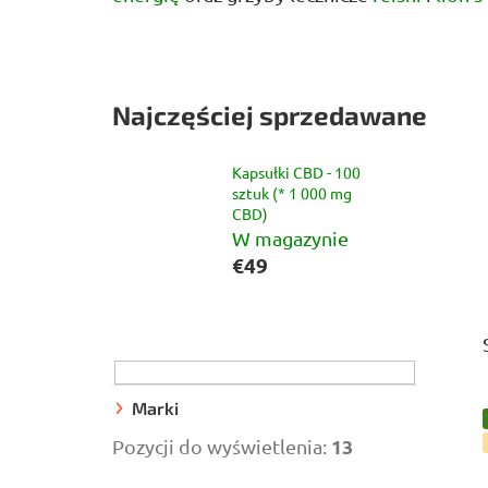
Najczęściej sprzedawane
Kapsułki CBD - 100
sztuk (* 1 000 mg
CBD)
W magazynie
€49
P
a
s
e
Marki
k
13
Pozycji do wyświetlenia:
b