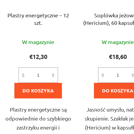
Plastry energetyczne – 12
Soplówka jeżow
szt.
(Hericium), 60 kapsu
polisacharyd
Średnia
Średni
W magazynie
W magazynie
ocena
ocena
produktu
produ
€12,30
€18,60
wynosi
wynos
5,0
5,0
Get a 10 %
na
na
discount cod
DO KOSZYKA
5
DO KOSZYKA
5
gwiazdek.
gwiazd
Leave us your email and we'll re
with a
10 % discount
off your fi
Plastry energetyczne są
Jasność umysłu, na
hemp products.
odpowiednie do szybkiego
skupienie. Szakłak j
zastrzyku energii i
(Hericium) w kapsułk