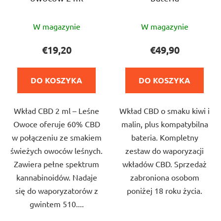
Średnia
Średnia
W magazynie
W magazynie
ocena
ocena
produktu
produktu
€19,20
€49,90
wynosi
wynosi
5,0
5,0
DO KOSZYKA
DO KOSZYKA
na
na
5
5
Wkład CBD 2 ml – Leśne
Wkład CBD o smaku kiwi i
gwiazdek.
gwiazdek.
Owoce oferuje 60% CBD
malin, plus kompatybilna
w połączeniu ze smakiem
bateria. Kompletny
świeżych owoców leśnych.
zestaw do waporyzacji
Zawiera pełne spektrum
wkładów CBD. Sprzedaż
kannabinoidów. Nadaje
zabroniona osobom
się do waporyzatorów z
poniżej 18 roku życia.
gwintem 510....