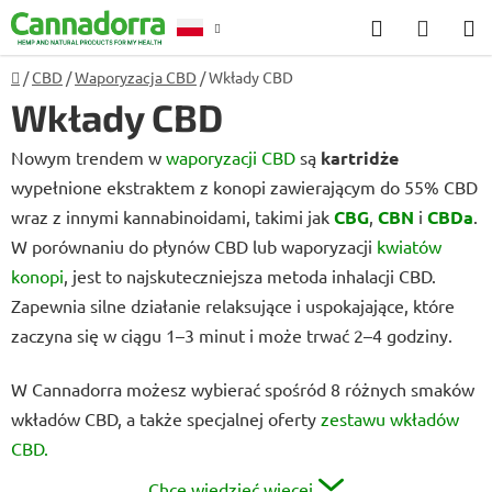
Przejść
Szukaj
KOSZ
do
treści
Home
/
CBD
/
Waporyzacja CBD
/
Wkłady CBD
Poradnia
Wkłady CBD
Nowym trendem w
waporyzacji CBD
są
kartridże
wypełnione ekstraktem z konopi zawierającym do 55% CBD
wraz z innymi kannabinoidami, takimi jak
CBG
,
CBN
i
CBDa
.
W porównaniu do płynów CBD lub waporyzacji
kwiatów
konopi
, jest to najskuteczniejsza metoda inhalacji CBD.
Zapewnia silne działanie relaksujące i uspokajające, które
zaczyna się w ciągu 1–3 minut i może trwać 2–4 godziny.
W Cannadorra możesz wybierać spośród 8 różnych smaków
wkładów CBD, a także specjalnej oferty
zestawu wkładów
CBD.
Chcę wiedzieć więcej