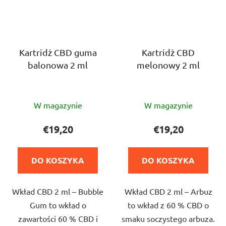
Kartridż CBD guma
Kartridż CBD
balonowa 2 ml
melonowy 2 ml
Średnia
Średnia
W magazynie
W magazynie
ocena
ocena
produktu
produktu
€19,20
€19,20
wynosi
wynosi
5,0
5,0
DO KOSZYKA
DO KOSZYKA
na
na
5
5
Wkład CBD 2 ml – Bubble
Wkład CBD 2 ml – Arbuz
gwiazdek.
gwiazdek.
Gum to wkład o
to wkład z 60 % CBD o
zawartości 60 % CBD i
smaku soczystego arbuza.