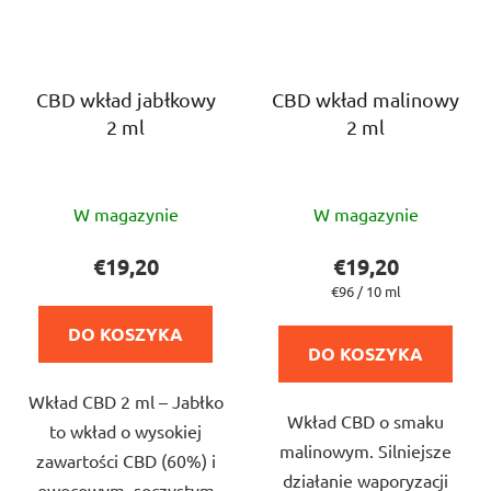
CBD wkład jabłkowy
CBD wkład malinowy
2 ml
2 ml
Średnia
Średnia
W magazynie
W magazynie
ocena
ocena
produktu
produktu
€19,20
€19,20
wynosi
wynosi
Cena
€96 / 10 ml
jednostkowa:
5,0
5,0
DO KOSZYKA
na
na
DO KOSZYKA
5
5
Wkład CBD 2 ml – Jabłko
gwiazdek.
gwiazdek.
Wkład CBD o smaku
to wkład o wysokiej
malinowym. Silniejsze
zawartości CBD (60%) i
działanie waporyzacji
owocowym, soczystym