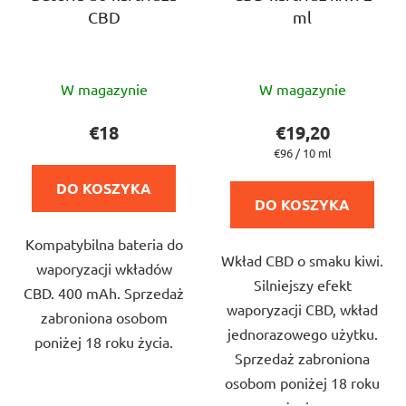
d
CBD
ml
d
u
u
k
k
t
Średnia
Średnia
t
W magazynie
W magazynie
ó
ocena
ocena
ó
w
produktu
produktu
€18
€19,20
w
wynosi
wynosi
Cena
€96 / 10 ml
jednostkowa:
5,0
5,0
DO KOSZYKA
na
na
DO KOSZYKA
5
5
Kompatybilna bateria do
gwiazdek.
gwiazdek.
Wkład CBD o smaku kiwi.
waporyzacji wkładów
Silniejszy efekt
CBD. 400 mAh. Sprzedaż
waporyzacji CBD, wkład
zabroniona osobom
jednorazowego użytku.
poniżej 18 roku życia.
Sprzedaż zabroniona
osobom poniżej 18 roku