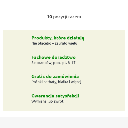
10
pozycji razem
K
o
n
t
Produkty, które działają
Nie placebo – zaufało wielu
r
o
l
Fachowe doradztwo
k
3 doradców, pon.–pt. 8–17
i
l
Gratis do zamówienia
i
Próbki herbaty, białka i więcej
s
t
Gwarancja satysfakcji
y
Wymiana lub zwrot
S
t