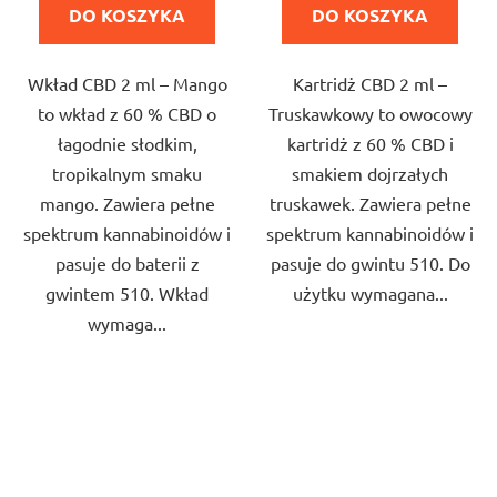
DO KOSZYKA
DO KOSZYKA
na
na
5
5
Wkład CBD 2 ml – Mango
Kartridż CBD 2 ml –
gwiazdek.
gwiazdek.
to wkład z 60 % CBD o
Truskawkowy to owocowy
łagodnie słodkim,
kartridż z 60 % CBD i
tropikalnym smaku
smakiem dojrzałych
mango. Zawiera pełne
truskawek. Zawiera pełne
spektrum kannabinoidów i
spektrum kannabinoidów i
pasuje do baterii z
pasuje do gwintu 510. Do
gwintem 510. Wkład
użytku wymagana...
wymaga...