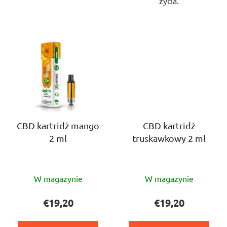
życia.
CBD kartridż mango
CBD kartridż
2 ml
truskawkowy 2 ml
Średnia
Średnia
W magazynie
W magazynie
ocena
ocena
produktu
produktu
€19,20
€19,20
wynosi
wynosi
5,0
5,0