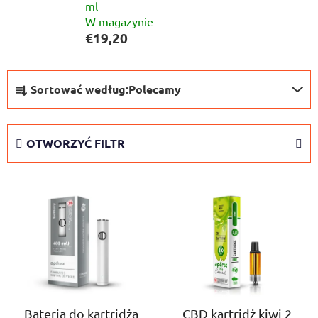
ml
W magazynie
€19,20
S
Sortować według:
Polecamy
o
r
t
OTWORZYĆ FILTR
o
w
L
a
i
n
s
i
t
e
a
p
p
r
r
o
o
Bateria do kartridża
CBD kartridż kiwi 2