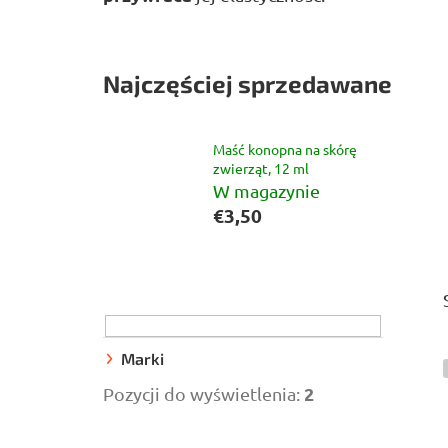
Najczęściej sprzedawane
Maść konopna na skórę
zwierząt, 12 ml
W magazynie
€3,50
P
a
s
e
Marki
k
2
Pozycji do wyświetlenia:
b
o