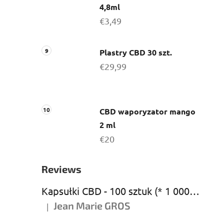
4,8ml
€3,49
Plastry CBD 30 szt.
€29,99
CBD waporyzator mango
2 ml
€20
Reviews
Kapsułki CBD - 100 sztuk (* 1 000 mg CBD)
Jean Marie GROS
|
Ocena produktu to 5 na 5 gwiazdek.