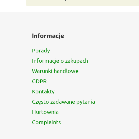
S
t
Informacje
o
p
Porady
k
Informacje o zakupach
a
Warunki handlowe
GDPR
Kontakty
Często zadawane pytania
Hurtownia
Complaints