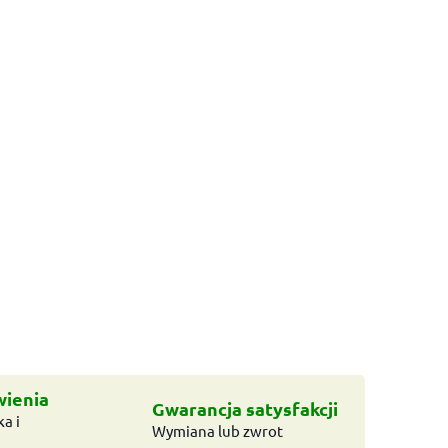
wienia
Gwarancja satysfakcji
a i
Wymiana lub zwrot