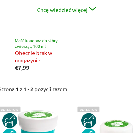
Chcę wiedzieć więcej
Maść konopna do skóry
zwierząt, 100 ml
Obecnie brak w
magazynie
€7,99
1
1
2
Strona
z
-
pozycji razem
DLA KOTÓW
DLA KOTÓW
L
DLA KONI
DLA KONI
i
s
DLA PSÓW
DLA PSÓW