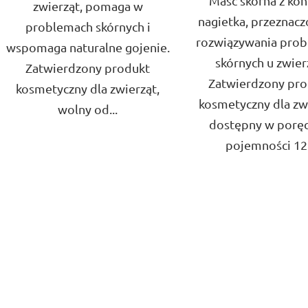
Maść skórna z kon
zwierząt, pomaga w
nagietka, przeznac
problemach skórnych i
rozwiązywania pro
wspomaga naturalne gojenie.
skórnych u zwier
Zatwierdzony produkt
Zatwierdzony pr
kosmetyczny dla zwierząt,
kosmetyczny dla zw
wolny od...
dostępny w poręc
pojemności 12.
K
o
n
t
r
o
l
k