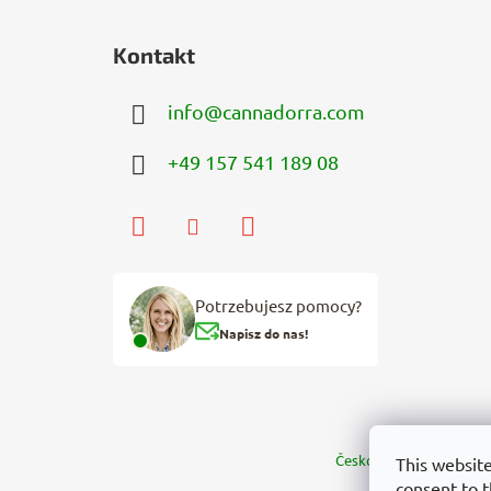
Kontakt
info
@
cannadorra.com
+49 157 541 189 08
Potrzebujesz pomocy?
Napisz do nas!
Česko
Slovensko
Mag
This website
consent to t