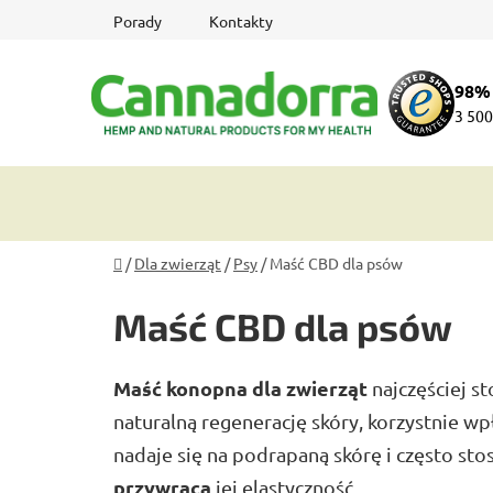
Przejść
Porady
Kontakty
do
treści
98%
3 500
Home
/
Dla zwierząt
/
Psy
/
Maść CBD dla psów
Maść CBD dla psów
Maść konopna dla zwierząt
najczęściej s
naturalną regenerację skóry, korzystnie w
nadaje się na podrapaną skórę i często stos
przywraca
jej elastyczność.