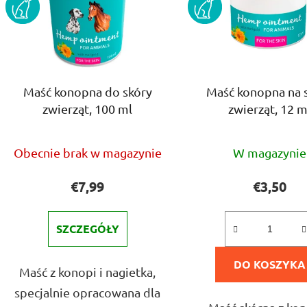
t
a
p
r
o
Maść konopna do skóry
Maść konopna na 
d
zwierząt, 100 ml
zwierząt, 12 m
u
k
Średnia
Średni
t
Obecnie brak w magazynie
W magazynie
ocena
ocena
ó
produktu
produ
w
€7,99
€3,50
wynosi
wynos
4,0
5,0
SZCZEGÓŁY
na
na
5
DO KOSZYKA
5
Maść z konopi i nagietka,
gwiazdek.
gwiazd
specjalnie opracowana dla