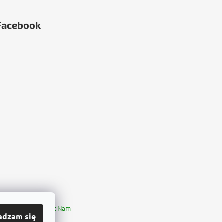
Facebook
ia
България
Việt Nam
adzam się