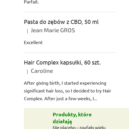
Parfait.
Pasta do zębów z CBD, 50 ml
Jean Marie GROS
|
Ocena produktu to 5 na 5 gwiazdek.
Excellent
Hair Complex kapsułki, 60 szt.
Caroline
|
Ocena produktu to 5 na 5 gwiazdek.
After giving birth, I started experiencing
significant hair loss, so I decided to try Hair
Complex. After just a few weeks, I...
Produkty, które
działają
Nie placebo – zaufało wielu