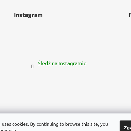
Instagram
Śledź na Instagramie
yarország
Deutschland
France
Italia
Polska
Россия
España
Român
 uses cookies. By continuing to browse this site, you
Zg
heir use.