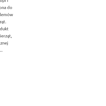
opi i
zona do
blemów
ząt.
odukt
ierząt,
znej
..