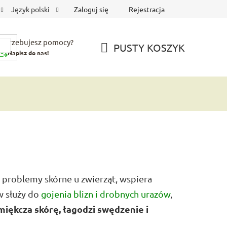
Zaloguj się
Rejestracja
Język polski
Potrzebujesz pomocy?
PUSTY KOSZYK
Napisz do nas!
KOSZYK
 problemy skórne u zwierząt, wspiera
w służy do
gojenia blizn i drobnych urazów
,
miękcza skórę, łagodzi swędzenie i