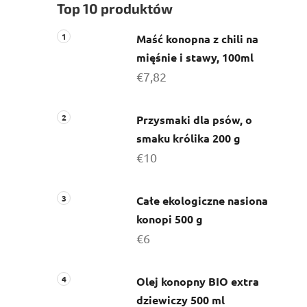
Top 10 produktów
c
z
Maść konopna z chili na
n
mięśnie i stawy, 100ml
y
€7,82
Przysmaki dla psów, o
smaku królika 200 g
€10
Całe ekologiczne nasiona
konopi 500 g
€6
Olej konopny BIO extra
dziewiczy 500 ml