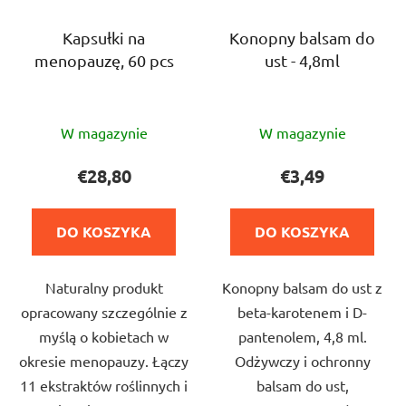
Kapsułki na
Konopny balsam do
menopauzę, 60 pcs
ust - 4,8ml
Średnia
Średnia
W magazynie
W magazynie
ocena
ocena
produktu
produktu
€28,80
€3,49
wynosi
wynosi
5,0
5,0
DO KOSZYKA
DO KOSZYKA
na
na
5
5
Naturalny produkt
Konopny balsam do ust z
gwiazdek.
gwiazdek.
opracowany szczególnie z
beta-karotenem i D-
myślą o kobietach w
pantenolem, 4,8 ml.
okresie menopauzy. Łączy
Odżywczy i ochronny
11 ekstraktów roślinnych i
balsam do ust,