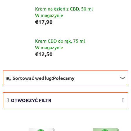
Krem na dzień z CBD, 50 ml
W magazynie
€17,90
Krem CBD do rąk, 75 ml
W magazynie
€12,50
S
Sortować według:
Polecamy
o
r
t
OTWORZYĆ FILTR
o
w
L
a
i
n