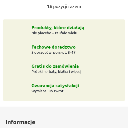
15
pozycji razem
K
o
n
t
Produkty, które działają
Nie placebo – zaufało wielu
r
o
l
Fachowe doradztwo
k
3 doradców, pon.–pt. 8–17
i
l
Gratis do zamówienia
i
Próbki herbaty, białka i więcej
s
t
Gwarancja satysfakcji
y
Wymiana lub zwrot
S
t
Informacje
o