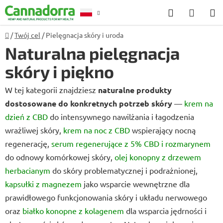
Przejść
Szukaj
KOSZ
do
treści
Home
/
Twój cel
/
Pielęgnacja skóry i uroda
Poradnia
Naturalna pielęgnacja
skóry i piękno
W tej kategorii znajdziesz
naturalne produkty
dostosowane do konkretnych potrzeb skóry
—
krem na
dzień z CBD
do intensywnego nawilżania i łagodzenia
wrażliwej skóry,
krem na noc z CBD
wspierający nocną
regenerację,
serum regenerujące z 5% CBD i rozmarynem
do odnowy komórkowej skóry,
olej konopny z drzewem
herbacianym
do skóry problematycznej i podrażnionej,
kapsułki z magnezem
jako wsparcie wewnętrzne dla
prawidłowego funkcjonowania skóry i układu nerwowego
oraz
białko konopne z kolagenem
dla wsparcia jędrności i