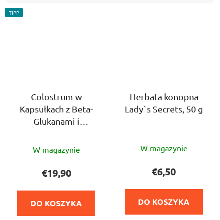
TIPP
Colostrum w
Herbata konopna
Kapsułkach z Beta-
Lady`s Secrets, 50 g
Glukanami i
Probiotykami (60
Średnia
Średnia
kapsułek)
W magazynie
W magazynie
ocena
ocena
produktu
produktu
€6,50
€19,90
wynosi
wynosi
5,0
5,0
DO KOSZYKA
DO KOSZYKA
na
na
5