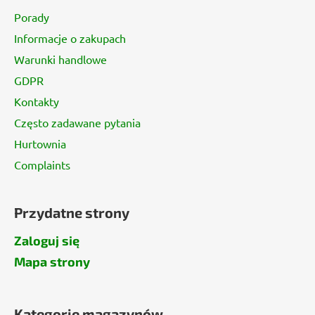
p
Porady
k
Informacje o zakupach
a
Warunki handlowe
GDPR
Kontakty
Często zadawane pytania
Hurtownia
Complaints
Przydatne strony
Zaloguj się
Mapa strony
Kategorie magazynów