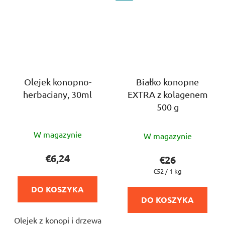
Olejek konopno-
Białko konopne
herbaciany, 30ml
EXTRA z kolagenem
500 g
Średnia
Średnia
W magazynie
W magazynie
ocena
ocena
produktu
produktu
€6,24
€26
wynosi
wynosi
Cena
€52 / 1 kg
4,0
jednostkowa:
5,0
DO KOSZYKA
na
na
DO KOSZYKA
5
5
Olejek z konopi i drzewa
gwiazdek.
gwiazdek.