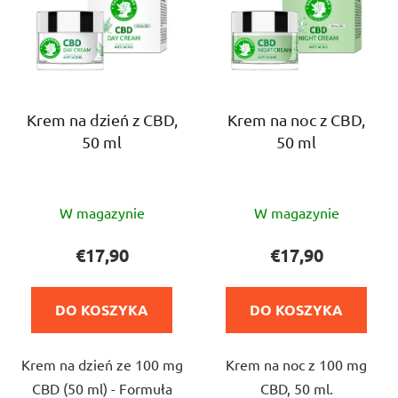
s
i
t
e
a
p
p
r
r
o
o
Krem na dzień z CBD,
Krem na noc z CBD,
d
50 ml
50 ml
d
u
u
k
k
t
Średnia
Średnia
t
W magazynie
W magazynie
ó
ocena
ocena
ó
w
produktu
produktu
€17,90
€17,90
w
wynosi
wynosi
4,7
5,0
DO KOSZYKA
DO KOSZYKA
na
na
5
5
Krem na dzień ze 100 mg
Krem na noc z 100 mg
gwiazdek.
gwiazdek.
CBD (50 ml) - Formuła
CBD, 50 ml.