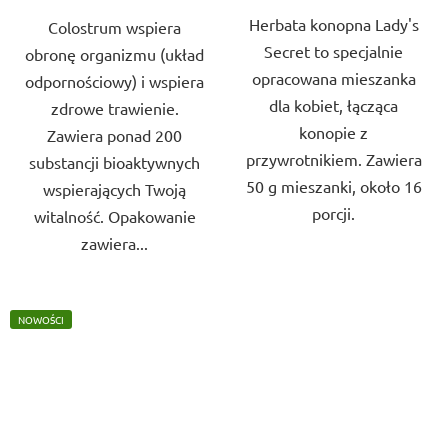
5
Herbata konopna Lady's
gwiazdek.
Colostrum wspiera
gwiazdek.
Secret to specjalnie
obronę organizmu (układ
opracowana mieszanka
odpornościowy) i wspiera
dla kobiet, łącząca
zdrowe trawienie.
konopie z
Zawiera ponad 200
przywrotnikiem. Zawiera
substancji bioaktywnych
50 g mieszanki, około 16
wspierających Twoją
porcji.
witalność. Opakowanie
zawiera...
NOWOŚCI