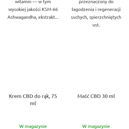
witamin — w tym
przeznaczony do
wysokiej jakości KSM-66
łagodzenia i regeneracji
Ashwagandha, ekstrakt...
suchych, spierzchniętych
ust.
Krem CBD do rąk, 75
Maść CBD 30 ml
ml
Średnia
Średnia
W magazynie
W magazynie
ocena
ocena