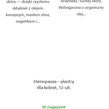
wrażliwej i suchej skóry.
skórę — dzięki czystemu
Wzbogacona o organiczny
składowi z olejem
olej...
konopnym, masłem shea,
nagietkiem i...
Menopauza – plastry
dla kobiet, 12 szt.
Średnia
W magazynie
ocena