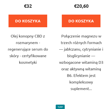
produktu
produktu
€32
€20,60
wynosi
wynosi
5,0
5,0
DO KOSZYKA
DO KOSZYKA
na
na
5
5
Olej konopny CBD z
Połączenie magnezu w
gwiazdek.
gwiazdek.
rozmarynem -
trzech różnych formach
regenerujące serum do
— jabłczanu, cytrynianie i
skóry - certyfikowane
bisglicynianie —
kosmetyki
wzbogacone witaminą D3
oraz aktywną witaminą
B6. Efektem jest
kompleksowy
suplement...
TIPP