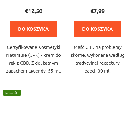
produktu
produktu
€12,50
€7,99
wynosi
wynosi
5,0
4,8
DO KOSZYKA
DO KOSZYKA
na
na
5
5
Certyfikowane Kosmetyki
Maść CBD na problemy
gwiazdek.
gwiazdek.
Naturalne (CPK) - krem do
skórne, wykonana według
rąk z CBD. Z delikatnym
tradycyjnej receptury
zapachem lawendy. 55 ml.
babci. 30 ml.
NOWOŚCI