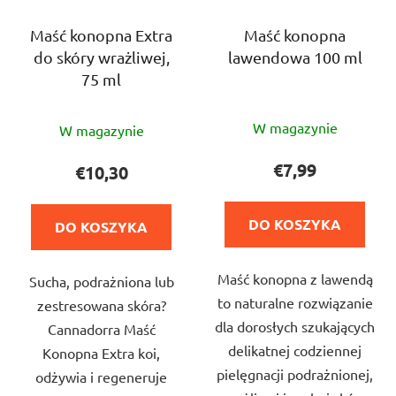
Maść konopna Extra
Maść konopna
do skóry wrażliwej,
lawendowa 100 ml
75 ml
Średnia
Średnia
W magazynie
W magazynie
ocena
ocena
produktu
produktu
€7,99
€10,30
wynosi
wynosi
5,0
5,0
DO KOSZYKA
DO KOSZYKA
na
na
5
5
Maść konopna z lawendą
gwiazdek.
Sucha, podrażniona lub
gwiazdek.
to naturalne rozwiązanie
zestresowana skóra?
dla dorosłych szukających
Cannadorra Maść
delikatnej codziennej
Konopna Extra koi,
pielęgnacji podrażnionej,
odżywia i regeneruje