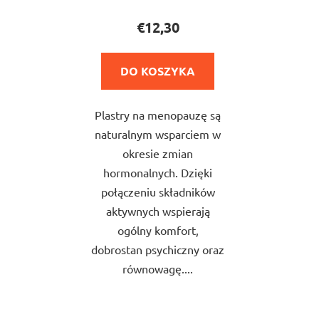
produktu
€12,30
wynosi
5,0
DO KOSZYKA
na
5
Plastry na menopauzę są
gwiazdek.
naturalnym wsparciem w
okresie zmian
hormonalnych. Dzięki
połączeniu składników
aktywnych wspierają
ogólny komfort,
dobrostan psychiczny oraz
równowagę....