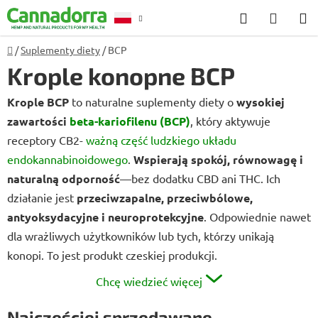
Przejść
Szukaj
KOSZ
do
treści
Home
/
Suplementy diety
/
BCP
Poradnia
Krople konopne BCP
Krople BCP
to naturalne suplementy diety o
wysokiej
zawartości
beta-kariofilenu (BCP)
, który aktywuje
receptory CB2-
ważną część ludzkiego układu
endokannabinoidowego
.
Wspierają spokój, równowagę i
naturalną odporność
—bez dodatku CBD ani THC. Ich
działanie jest
przeciwzapalne, przeciwbólowe,
antyoksydacyjne i neuroprotekcyjne
. Odpowiednie nawet
dla wrażliwych użytkowników lub tych, którzy unikają
konopi. To jest produkt czeskiej produkcji.
Chcę wiedzieć więcej
Najczęściej sprzedawane