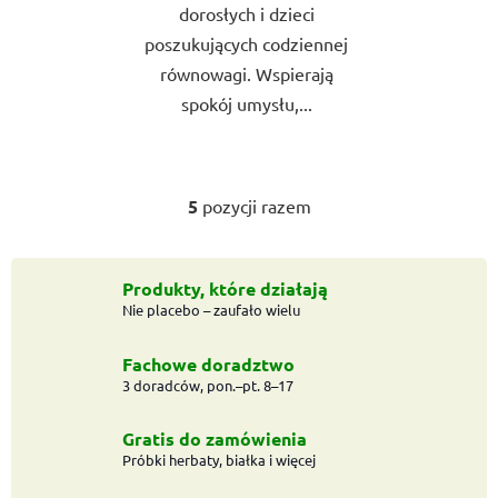
dorosłych i dzieci
poszukujących codziennej
równowagi. Wspierają
spokój umysłu,...
5
pozycji razem
K
o
n
t
Produkty, które działają
Nie placebo – zaufało wielu
r
o
l
Fachowe doradztwo
k
3 doradców, pon.–pt. 8–17
i
l
Gratis do zamówienia
i
Próbki herbaty, białka i więcej
s