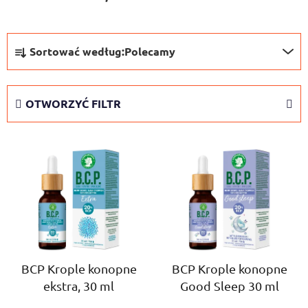
S
Sortować według:
Polecamy
o
r
t
OTWORZYĆ FILTR
o
w
L
a
i
n
s
i
t
e
a
p
p
r
r
o
o
BCP Krople konopne
BCP Krople konopne
d
ekstra, 30 ml
Good Sleep 30 ml
d
u
u