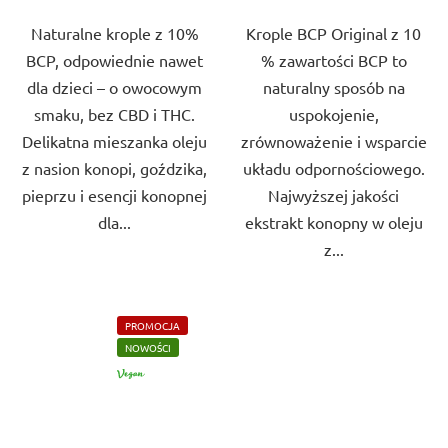
5
5
Naturalne krople z 10%
Krople BCP Original z 10
gwiazdek.
gwiazdek.
BCP, odpowiednie nawet
% zawartości BCP to
dla dzieci – o owocowym
naturalny sposób na
smaku, bez CBD i THC.
uspokojenie,
Delikatna mieszanka oleju
zrównoważenie i wsparcie
z nasion konopi, goździka,
układu odpornościowego.
pieprzu i esencji konopnej
Najwyższej jakości
dla...
ekstrakt konopny w oleju
z...
PROMOCJA
NOWOŚCI
VEGAN