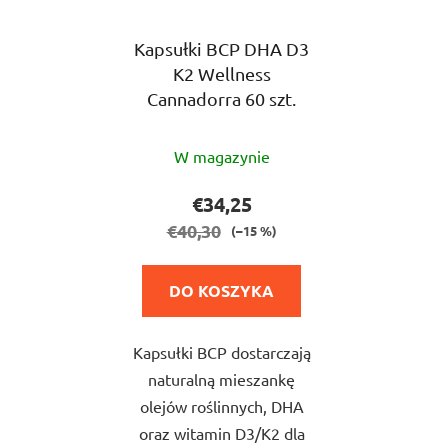
Kapsułki BCP DHA D3
K2 Wellness
Cannadorra 60 szt.
Średnia
W magazynie
ocena
produktu
€34,25
wynosi
€40,30
(–15 %)
5,0
na
DO KOSZYKA
5
gwiazdek.
Kapsułki BCP dostarczają
naturalną mieszankę
olejów roślinnych, DHA
oraz witamin D3/K2 dla