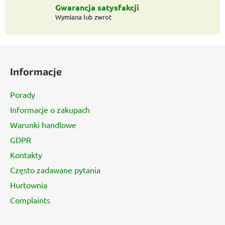
t
Gwarancja satysfakcji
y
Wymiana lub zwrot
S
t
Informacje
o
p
Porady
k
Informacje o zakupach
a
Warunki handlowe
GDPR
Kontakty
Często zadawane pytania
Hurtownia
Complaints