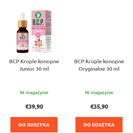
BCP Krople konopne
BCP Krople konopne
Junior 30 ml
Oryginalne 30 ml
Średnia
Średnia
W magazynie
W magazynie
ocena
ocena
produktu
produktu
€39,90
€35,90
wynosi
wynosi
5,0
5,0
DO KOSZYKA
DO KOSZYKA
na
na