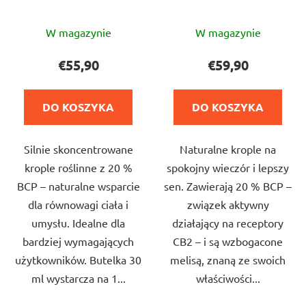
k
k
t
Średnia
Średnia
t
W magazynie
W magazynie
ó
ocena
ocena
ó
w
produktu
produktu
€55,90
€59,90
w
wynosi
wynosi
5,0
5,0
DO KOSZYKA
DO KOSZYKA
na
na
5
5
Silnie skoncentrowane
Naturalne krople na
gwiazdek.
gwiazdek.
krople roślinne z 20 %
spokojny wieczór i lepszy
BCP – naturalne wsparcie
sen. Zawierają 20 % BCP –
dla równowagi ciała i
związek aktywny
umysłu. Idealne dla
działający na receptory
bardziej wymagających
CB2 – i są wzbogacone
użytkowników. Butelka 30
melisą, znaną ze swoich
ml wystarcza na 1...
właściwości...