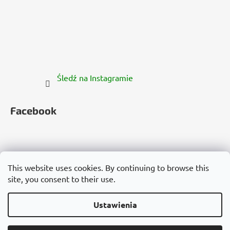
Śledź na Instagramie
Facebook
This website uses cookies. By continuing to browse this
site, you consent to their use.
Česko
Slovensko
Magyarország
Deutschland
France
Italia
Polska
Россия
España
România
България
Việt Nam
Ustawienia
Opracował Shoptet