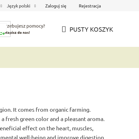
Zaloguj się
Rejestracja
Język polski
Potrzebujesz pomocy?
PUSTY KOSZYK
Napisz do nas!
KOSZYK
gion. It comes from organic farming.
a fresh green color and a pleasant aroma.
eneficial effect on the heart, muscles,
 mental well-being and improve digestion.