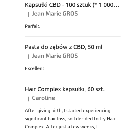
Kapsułki CBD - 100 sztuk (* 1 000 mg CBD)
Jean Marie GROS
|
Ocena produktu to 5 na 5 gwiazdek.
Parfait.
Pasta do zębów z CBD, 50 ml
Jean Marie GROS
|
Ocena produktu to 5 na 5 gwiazdek.
Excellent
Hair Complex kapsułki, 60 szt.
Caroline
|
Ocena produktu to 5 na 5 gwiazdek.
After giving birth, I started experiencing
significant hair loss, so I decided to try Hair
Complex. After just a few weeks, I...