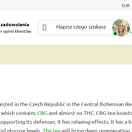
EUR
 zadowolenia
+ opinii klientów
sted in the Czech Republic in the Central Bohemian Re
a, which contains
CBG
and almost no THC. CBG tea boasts 
porting its defenses. It has relaxing effects. It has a b
ood glucose levels.
The tea
will bring deep regeneration,