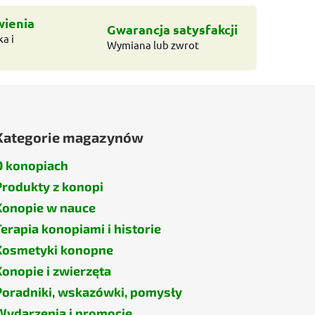
wienia
Gwarancja satysfakcji
a i
Wymiana lub zwrot
Kategorie magazynów
O konopiach
Produkty z konopi
Konopie w nauce
Terapia konopiami i historie
Kosmetyki konopne
Konopie i zwierzęta
Poradniki, wskazówki, pomysły
Wydarzenia i promocje