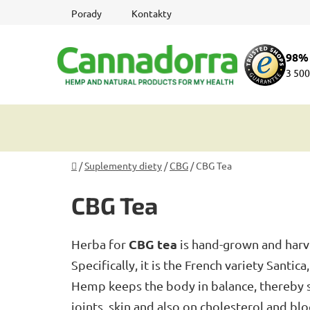
Przejść
Porady
Kontakty
do
treści
98%
3 500
Home
/
Suplementy diety
/
CBG
/
CBG Tea
CBG Tea
CBG tea
Herba for
is hand-grown and harve
Specifically, it is the French variety Santic
Hemp keeps the body in balance, thereby sup
joints, skin and also on cholesterol and bl