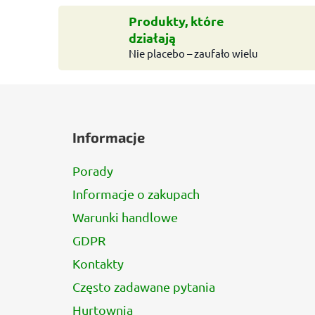
Produkty, które
działają
Nie placebo – zaufało wielu
S
t
Informacje
o
p
Porady
k
Informacje o zakupach
a
Warunki handlowe
GDPR
Kontakty
Często zadawane pytania
Hurtownia