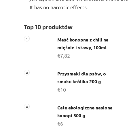
It has no narcotic effects.
P
Top 10 produktów
a
s
Maść konopna z chili na
e
mięśnie i stawy, 100ml
k
€7,82
b
o
c
Przysmaki dla psów, o
z
smaku królika 200 g
n
€10
y
Całe ekologiczne nasiona
konopi 500 g
€6