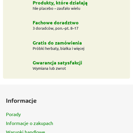
t
Produkty, które działają
Nie placebo – zaufało wielu
r
o
l
Fachowe doradztwo
k
3 doradców, pon.–pt. 8–17
i
l
Gratis do zamówienia
i
Próbki herbaty, białka i więcej
s
t
Gwarancja satysfakcji
y
Wymiana lub zwrot
S
t
Informacje
o
p
Porady
k
Informacje o zakupach
a
Warunki handlowe