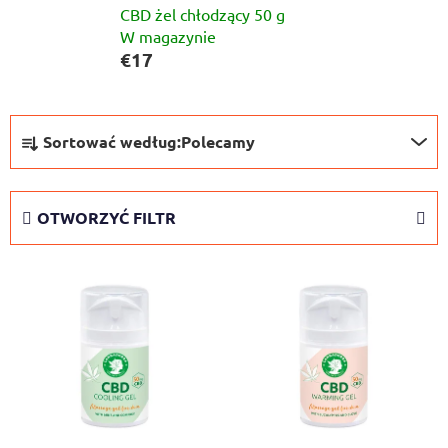
CBD żel chłodzący 50 g
W magazynie
€17
S
Sortować według:
Polecamy
o
r
t
OTWORZYĆ FILTR
o
w
L
a
i
n
s
i
t
e
a
p
p
r
r
o