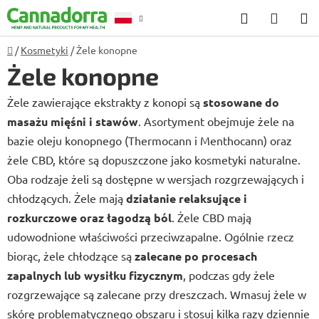
Przejść
Szukaj
KOSZ
do
treści
Home
/
Kosmetyki
/
Żele konopne
Poradnia
Żele konopne
Żele zawierające ekstrakty z konopi są
stosowane do
masażu mięśni i stawów
. Asortyment obejmuje żele na
bazie oleju konopnego (Thermocann i Menthocann) oraz
żele CBD, które są dopuszczone jako kosmetyki naturalne.
Oba rodzaje żeli są dostępne w wersjach rozgrzewających i
chłodzących. Żele mają
działanie relaksujące i
rozkurczowe oraz łagodzą ból
. Żele CBD mają
udowodnione właściwości przeciwzapalne. Ogólnie rzecz
biorąc, żele chłodzące są
zalecane po procesach
zapalnych lub wysiłku fizycznym
, podczas gdy żele
rozgrzewające są zalecane przy dreszczach. Wmasuj żele w
skórę problematycznego obszaru i stosuj kilka razy dziennie