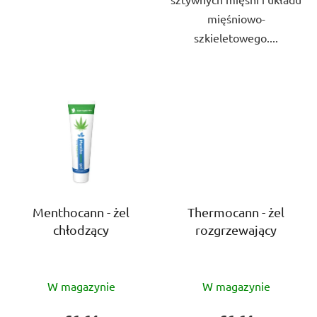
mięśniowo-
szkieletowego....
Menthocann - żel
Thermocann - żel
chłodzący
rozgrzewający
Średnia
Średnia
W magazynie
W magazynie
ocena
ocena
produktu
produktu