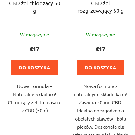
o
CBD żel chłodzący 50
CBD żel
d
g
rozgrzewający 50 g
d
u
u
k
k
t
Średnia
Średnia
t
W magazynie
W magazynie
ó
ocena
ocena
ó
w
produktu
produktu
€17
€17
w
wynosi
wynosi
5,0
4,5
DO KOSZYKA
DO KOSZYKA
na
na
5
5
Nowa Formuła –
Nowa formuła z
gwiazdek.
gwiazdek.
Naturalne Składniki!
naturalnymi składnikami!
Chłodzący żel do masażu
Zawiera 50 mg CBD.
z CBD (50 g)
Idealna do łagodzenia
obolałych stawów i bólu
pleców. Doskonała dla
sztywnych mięśni i układu