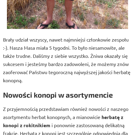
Brały udział wszyscy, nawet najmniejsi członkowie zespołu
:-). Nasza Masa miała 5 tygodni. To było niesamowite, ale
także trudne. Daliśmy z siebie wszystko. Żniwa okazały się
sukcesem i jesteśmy bardzo zadowoleni, że możemy znów
zaoferować Państwu tegoroczną najwyższej jakości herbatę
konopną.
Nowości konopi w asortymencie
Z przyjemnością przedstawiam również nowości z naszego
asortymentu herbat konopnych, a mianowicie
herbatę z
konopi z rokitnikiem
i ponownie zastosowaną delikatną
frakcję. Herbata z konopi jest szczególnie odpowiednia dla