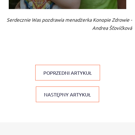
Serdecznie Was pozdrawia menadżerka Konopie Zdrowie -
Andrea Šťovíčková
POPRZEDNI ARTYKUŁ
NASTĘPNY ARTYKUŁ
S
t