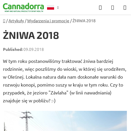
Przejść
Szukaj
KOSZ
do
treści
Home
/
Artykuły
/
Wydarzenia i promocje
/
ŻNIWA 2018
Poradnia
ŻNIWA 2018
09.09.2018
W tym roku postanowiliśmy traktować żniwa bardziej
rodzinnie, więc poszliśmy do wioski, w której się urodziłem,
w Oleśnej. Lokalna natura dała nam doskonałe warunki do
rozwoju konopi, pomimo suszy w kraju w tym roku. Czy to
przypadek, że jezioro "Závlaha" (w linii nawadniania)
znajduje się w pobliżu? :-)