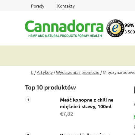
Przejść
Porady
Kontakty
do
treści
98%
3 500
Home
/
Artykuły
/
Wydarzenia i promocje
/
Międzynarodowe 
P
Top 10 produktów
a
s
Maść konopna z chili na
e
mięśnie i stawy, 100ml
k
€7,82
b
o