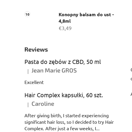
Konopny balsam do ust -
4,8ml
€3,49
Reviews
Pasta do zębów z CBD, 50 ml
Jean Marie GROS
|
Ocena produktu to 5 na 5 gwiazdek.
Excellent
Hair Complex kapsułki, 60 szt.
Caroline
|
Ocena produktu to 5 na 5 gwiazdek.
After giving birth, I started experiencing
significant hair loss, so I decided to try Hair
Complex. After just a few weeks, I...