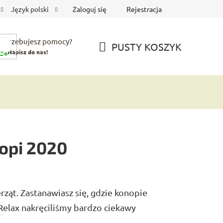
Zaloguj się
Rejestracja
Język polski
Potrzebujesz pomocy?
PUSTY KOSZYK
Napisz do nas!
KOSZYK
opi 2020
rząt. Zastanawiasz się, gdzie konopie
elax nakręciliśmy bardzo ciekawy