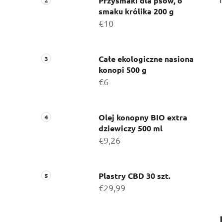
c
Przysmaki dla psów, o
smaku królika 200 g
z
€10
n
y
Całe ekologiczne nasiona
konopi 500 g
€6
Olej konopny BIO extra
dziewiczy 500 ml
€9,26
Plastry CBD 30 szt.
€29,99