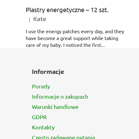
Plastry energetyczne – 12 szt.
Kate
|
Ocena produktu to 5 na 5 gwiazdek.
I use the energy patches every day, and they
have become a great support while taking
care of my baby. I noticed the first...
S
t
Informacje
o
p
Porady
k
Informacje o zakupach
a
Warunki handlowe
GDPR
Kontakty
Często zadawane pytania