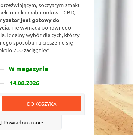
 orzeźwiającym, soczystym smaku
spektrum kannabinoidów – CBD,
yzator jest gotowy do
ycia
, nie wymaga ponownego
a. Idealny wybór dla tych, którzy
znego sposobu na cieszenie się
około 700 zaciągnięć.
W magazynie
14.08.2026
DO KOSZYKA
Powiadom mnie