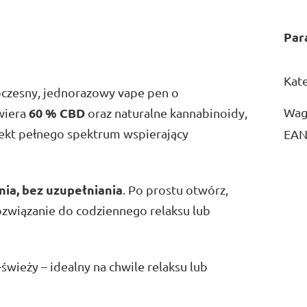
Par
Kat
czesny, jednorazowy vape pen o
60 % CBD
Wag
wiera
oraz naturalne kannabinoidy,
fekt pełnego spektrum wspierający
EA
ia, bez uzupełniania
. Po prostu otwórz,
 rozwiązanie do codziennego relaksu lub
-świeży – idealny na chwile relaksu lub