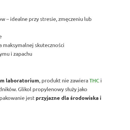
 – idealne przy stresie, zmęczeniu lub
e
a maksymalnej skuteczności
ymu i zapachu
ym laboratorium
, produkt nie zawiera
THC
i
dników. Glikol propylenowy służy jako
przyjazne dla środowiska i
Opakowanie jest