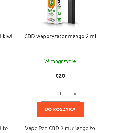
 kiwi
CBD waporyzator mango 2 ml
Średnia
W magazynie
ocena
produktu
€20
wynosi
5,0
na
DO KOSZYKA
5
gwiazdek.
i to
Vape Pen CBD 2 ml Mango to