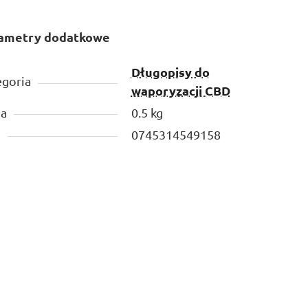
ametry dodatkowe
Długopisy do
egoria
waporyzacji CBD
a
0.5 kg
N
0745314549158