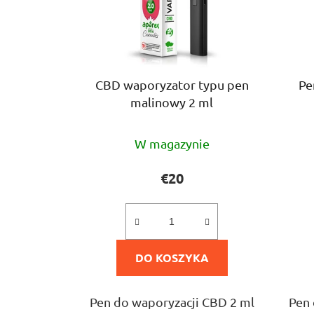
CBD waporyzator typu pen
Pe
malinowy 2 ml
Średnia
W magazynie
ocena
produktu
€20
wynosi
5,0
na
DO KOSZYKA
5
gwiazdek.
Pen do waporyzacji CBD 2 ml
Pen 