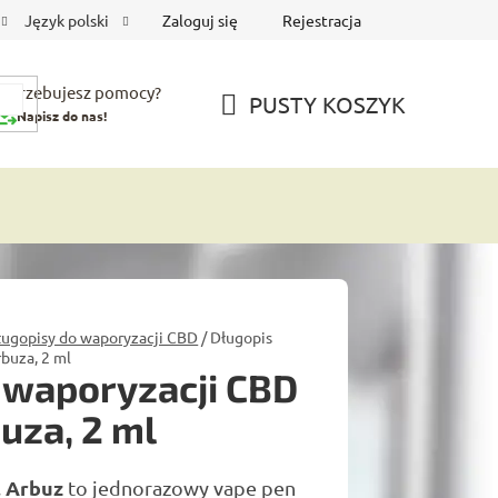
Zaloguj się
Rejestracja
Język polski
Potrzebujesz pomocy?
PUSTY KOSZYK
Napisz do nas!
KOSZYK
ługopisy do waporyzacji CBD
/
Długopis
buza, 2 ml
 waporyzacji CBD
uza, 2 ml
 Arbuz
to jednorazowy vape pen