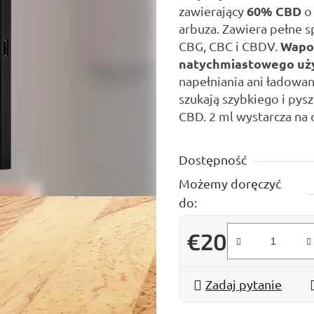
60% CBD
zawierający
o
arbuza. Zawiera pełne 
Wapor
CBG, CBC i CBDV.
natychmiastowego uż
napełniania ani ładowani
szukają szybkiego i pys
CBD. 2 ml wystarcza na 
Dostępność
Możemy doręczyć
do:
€20
Cena jednostkowa:
Zadaj pytanie