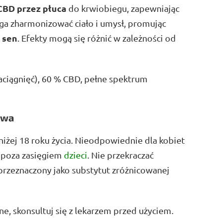
CBD przez płuca
do krwiobiegu, zapewniając
a zharmonizować ciało i umysł, promując
 sen
. Efekty mogą się różnić w zależności od
aciągnięć), 60 % CBD, pełne spektrum
twa
niżej 18 roku życia. Nieodpowiednie dla kobiet
j poza zasięgiem
dzieci
. Nie przekraczać
 przeznaczony jako substytut zróżnicowanej
e, skonsultuj się z lekarzem przed użyciem.