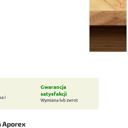
Gwarancja
satysfakcji
a i
Wymiana lub zwrot
a
Aporex