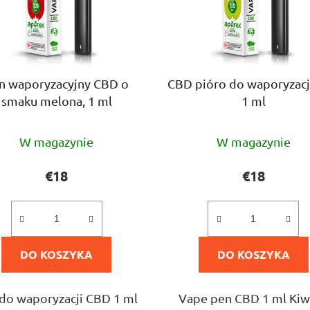
n waporyzacyjny CBD o
CBD pióro do waporyzacji
smaku melona, 1 ml
1 ml
Średnia
Średnia
W magazynie
W magazynie
ocena
ocena
produktu
produktu
€18
€18
wynosi
wynosi
5,0
5,0
na
na
DO KOSZYKA
5
DO KOSZYKA
5
gwiazdek.
gwiazdek.
do waporyzacji CBD 1 ml
Vape pen CBD 1 ml Kiw