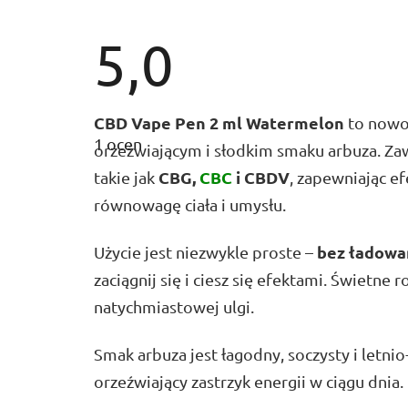
5,0
Średnia
CBD Vape Pen 2 ml Watermelon
to nowo
ocena
1 ocen
produktu
orzeźwiającym i słodkim smaku arbuza. Za
wynosi
CBG,
CBC
i CBDV
takie jak
, zapewniając e
5,0
na
równowagę ciała i umysłu.
5
gwiazdek.
bez ładowan
Użycie jest niezwykle proste –
zaciągnij się i ciesz się efektami. Świetne
natychmiastowej ulgi.
Smak arbuza jest łagodny, soczysty i letnio
orzeźwiający zastrzyk energii w ciągu dnia.