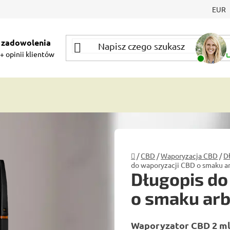
EUR
 zadowolenia
+ opinii klientów
Home
/
CBD
/
Waporyzacja CBD
/
D
do waporyzacji CBD o smaku ar
Długopis do
o smaku arb
Waporyzator CBD 2 ml