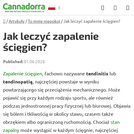
Przejść
Szukaj
KOSZ
do
treści
Home
/
Artykuły
/
To mnie niepokoi
/
Jak leczyć zapalenie ścięgien?
Poradnia
Jak leczyć zapalenie
ścięgien?
01.06.2026
Zapalenie ścięgien
, fachowo nazywane
tendinitis
lub
tendinopatią
, najczęściej powstaje w wyniku
powtarzającego się przeciążenia mechanicznego. Może
pojawić się przy każdym rodzaju sportu, ale również
podczas jednostronnej pracy fizycznej lub biurowej. Objawia
się bólem i tkliwością w okolicy stawu, czasem także
obrzękiem albo ograniczoną ruchomością. Chociaż
stan
zapalny
może wystąpić w każdym ścięgnie, najczęściej