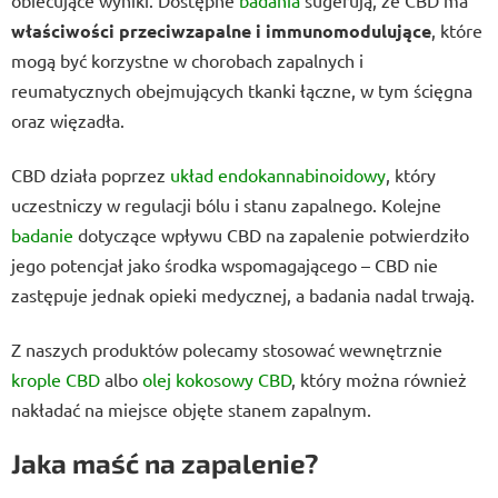
obiecujące wyniki. Dostępne
badania
sugerują, że CBD ma
właściwości przeciwzapalne i immunomodulujące
, które
mogą być korzystne w chorobach zapalnych i
reumatycznych obejmujących tkanki łączne, w tym ścięgna
oraz więzadła.
CBD działa poprzez
układ endokannabinoidowy
, który
uczestniczy w regulacji bólu i stanu zapalnego. Kolejne
badanie
dotyczące wpływu CBD na zapalenie potwierdziło
jego potencjał jako środka wspomagającego – CBD nie
zastępuje jednak opieki medycznej, a badania nadal trwają.
Z naszych produktów polecamy stosować wewnętrznie
krople CBD
albo
olej kokosowy CBD
, który można również
nakładać na miejsce objęte stanem zapalnym.
Jaka maść na zapalenie?