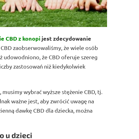
ie CBD
z konopi
jest zdecydowanie
 CBD zaobserwowaliśmy, że wiele osób
aż udowodniono, że CBD oferuje szereg
liczby zastosowań niż kiedykolwiek
, musimy wybrać wyższe stężenie CBD, tj.
dnak ważne jest, aby zwrócić uwagę na
zienną dawkę CBD dla dziecka, można
 u dzieci