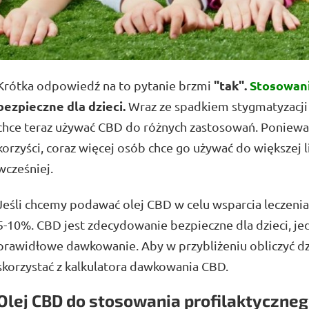
"tak".
Stosowan
Krótka odpowiedź na to pytanie brzmi
bezpieczne dla dzieci.
Wraz ze spadkiem stygmatyzacji
chce teraz używać CBD do różnych zastosowań. Poniew
korzyści, coraz więcej osób chce go używać do większej 
wcześniej.
Jeśli chcemy podawać olej CBD w celu wsparcia leczenia
5-10%. CBD jest zdecydowanie bezpieczne dla dzieci, je
prawidłowe dawkowanie. Aby w przybliżeniu obliczyć d
skorzystać z kalkulatora dawkowania CBD.
Olej CBD do stosowania profilaktycznego