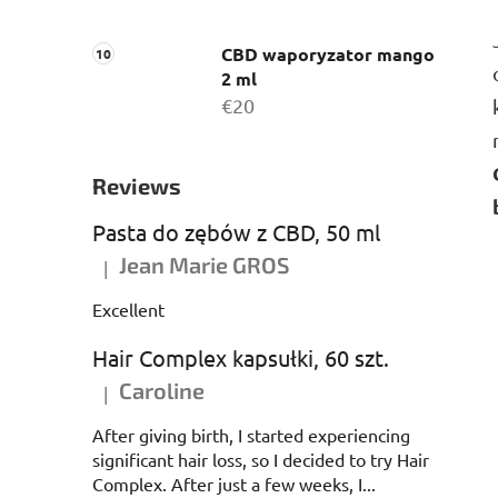
CBD waporyzator mango
2 ml
€20
Reviews
Pasta do zębów z CBD, 50 ml
Jean Marie GROS
|
Ocena produktu to 5 na 5 gwiazdek.
Excellent
Hair Complex kapsułki, 60 szt.
Caroline
|
Ocena produktu to 5 na 5 gwiazdek.
After giving birth, I started experiencing
significant hair loss, so I decided to try Hair
Complex. After just a few weeks, I...