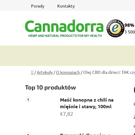
Przejść
Porady
Kontakty
do
treści
98%
3 500
Home
/
Artykuły
/
O konopiach
/
Olej CBD dla dzieci: TAK cz
P
Top 10 produktów
a
s
Maść konopna z chili na
e
mięśnie i stawy, 100ml
k
€7,82
b
o