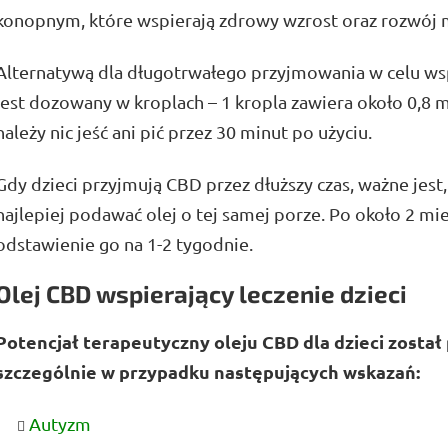
konopnym, które wspierają zdrowy wzrost oraz rozwój 
Alternatywą dla długotrwałego przyjmowania w celu ws
jest dozowany w kroplach – 1 kropla zawiera około 0,8 m
należy nic jeść ani pić przez 30 minut po użyciu.
Gdy dzieci przyjmują CBD przez dłuższy czas, ważne jest
najlepiej podawać olej o tej samej porze. Po około 2 mi
odstawienie go na 1-2 tygodnie.
Olej CBD wspierający leczenie dzieci
Potencjał terapeutyczny oleju CBD dla dzieci zosta
szczególnie w przypadku następujących wskazań:
Autyzm