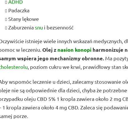
ADHD
Padaczka
Stany lękowe
Zaburzenia
snu
i bezsenność
Oczywiście istnieje wiele innych wskazań medycznych, d
Olej z
nasion konopi
harmonizuje n
pomoc w leczeniu.
samym wspiera jego mechanizmy obronne.
Ma pozyty
cholesterolu
, poziom cukru we krwi, prawidłowy stan sk
Aby wspomóc leczenie u dzieci, zalecamy stosowanie ol
oleje nie są odpowiednie dla dzieci, chyba że potrzebn
przypadku oleju CBD 5% 1 kropla zawiera około 2 mg C
– 1 kropla zawiera około 4 mg CBD. Zaleca się podawani
samej porze.