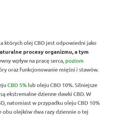
la których olej CBD jest odpowiedni jako
aturalne procesy organizmu, a tym
wny wpływ na pracę serca,
poziom
óry oraz funkcjonowanie mięśni i stawów.
eju
CBD 5%
lub oleju CBD 10%. Silniejsze
e są ekstremalne dzienne dawki CBD. W
BD, natomiast w przypadku oleju CBD 10%
e obu olejków dwa razy dziennie o tej