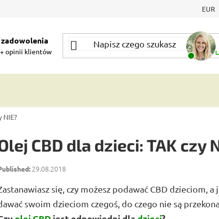
EUR
 zadowolenia
+ opinii klientów
y NIE?
Olej CBD dla dzieci: TAK czy 
29.08.2018
Zastanawiasz się, czy możesz podawać CBD dzieciom, a jeś
dawać swoim dzieciom czegoś, do czego nie są przekon
Czy
olej CBD
jest odpowiedni dla
dzieci
?