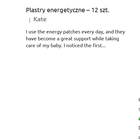
Plastry energetyczne – 12 szt.
Kate
|
Ocena produktu to 5 na 5 gwiazdek.
I use the energy patches every day, and they
have become a great support while taking
care of my baby. I noticed the first...