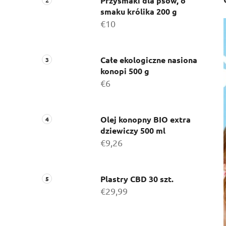
c
Przysmaki dla psów, o
smaku królika 200 g
z
€10
n
y
Całe ekologiczne nasiona
konopi 500 g
€6
Olej konopny BIO extra
dziewiczy 500 ml
€9,26
Plastry CBD 30 szt.
€29,99