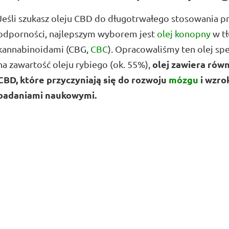
Jeśli szukasz oleju CBD do długotrwałego stosowania pro
odporności, najlepszym wyborem jest
olej konopny
w tł
kannabinoidami (CBG,
CBC
). Opracowaliśmy ten olej spe
olej zawiera rów
na zawartość oleju rybiego (ok. 55%),
CBD, które przyczyniają się do rozwoju
mózgu
i wzro
badaniami naukowymi.