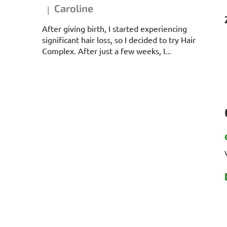
Caroline
|
Ocena produktu to 5 na 5 gwiazdek.
After giving birth, I started experiencing
significant hair loss, so I decided to try Hair
Complex. After just a few weeks, I...