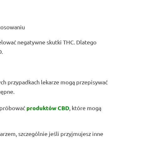
tosowaniu
elować negatywne skutki THC. Dlatego
D.
rych przypadkach lekarze mogą przepisywać
tępne.
produktów CBD
o spróbować
, które mogą
rzem, szczególnie jeśli przyjmujesz inne