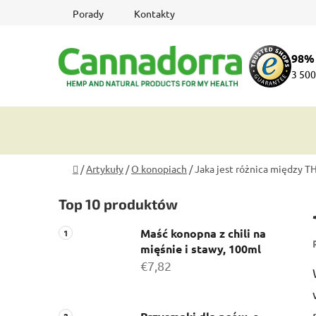
Przejść
Porady
Kontakty
do
treści
98%
3 500
Home
/
Artykuły
/
O konopiach
/
Jaka jest różnica między T
P
Top 10 produktów
a
s
Maść konopna z chili na
e
mięśnie i stawy, 100ml
k
€7,82
b
o