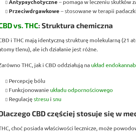
Antypsychotyczne
– pomaga w leczeniu skutków 
Przeciwdrgawkowe
– stosowane w terapii padaczk
CBD vs. THC
: Struktura chemiczna
CBD i THC mają identyczną strukturę molekularną (21 
atomy tlenu), ale ich działanie jest różne.
Zarówno THC, jak i CBD oddziałują na
układ endokanna
Percepcję bólu
Funkcjonowanie
układu odpornościowego
Regulację
stresu
i
snu
Dlaczego CBD częściej stosuje się w me
THC, choć posiada właściwości lecznicze, może powodowa