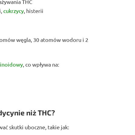
zażywania THC
i,
cukrzycy
, histerii
atomów węgla, 30 atomów wodoru i 2
binoidowy
, co wpływa na:
dycynie niż THC?
ć skutki uboczne, takie jak: