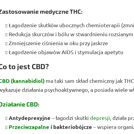
Zastosowanie medyczne THC:
Łagodzenie skutków ubocznych chemioterapii (zmnie
Redukcja skurczów i bólu w stwardnieniu rozsianym
Zmniejszenie ciśnienia w oku przy jaskrze
Łagodzenie objawów AIDS i stymulacja apetytu
Co to jest CBD?
CBD (kannabidiol)
ma taki sam skład chemiczny jak THC,
wykazuje działania psychoaktywnego, a posiada wiele w
Działanie CBD
:
Antydepresyjne
– łagodzi skutki
depresji
, działa 
Przeciwzapalne
i bakteriobójcze
– wspiera organi