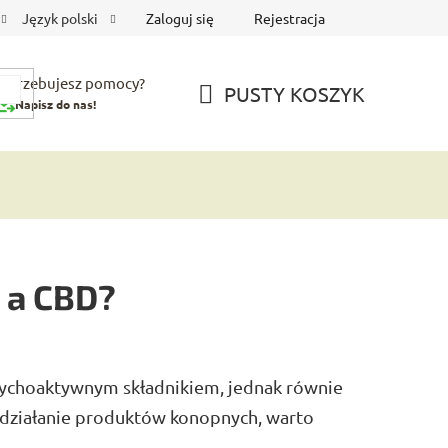
Zaloguj się
Rejestracja
Język polski
Potrzebujesz pomocy?
PUSTY KOSZYK
Napisz do nas!
KOSZYK
C a CBD?
ychoaktywnym składnikiem, jednak równie
ć działanie produktów konopnych, warto