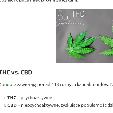
THC vs. CBD
Konopie
zawierają ponad 113 różnych kannabinoidów. Na
THC
– psychoaktywne
CBD
– niepsychoaktywne, zyskujące popularność dz