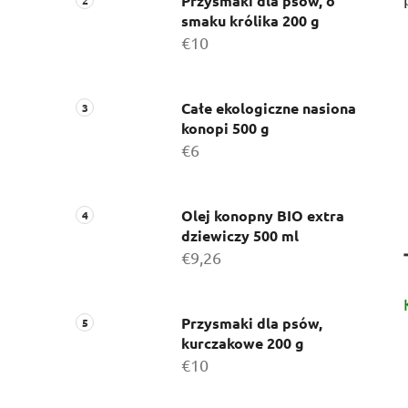
c
Przysmaki dla psów, o
smaku królika 200 g
z
€10
n
y
Całe ekologiczne nasiona
konopi 500 g
€6
Olej konopny BIO extra
dziewiczy 500 ml
€9,26
Przysmaki dla psów,
kurczakowe 200 g
€10