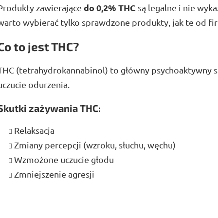
do 0,2% THC
Produkty zawierające
są legalne i nie wyk
warto wybierać tylko sprawdzone produkty, jak te od f
Co to jest THC?
THC (tetrahydrokannabinol) to główny psychoaktywny s
uczucie odurzenia.
Skutki zażywania THC:
Relaksacja
Zmiany percepcji (wzroku, słuchu, węchu)
Wzmożone uczucie głodu
Zmniejszenie agresji