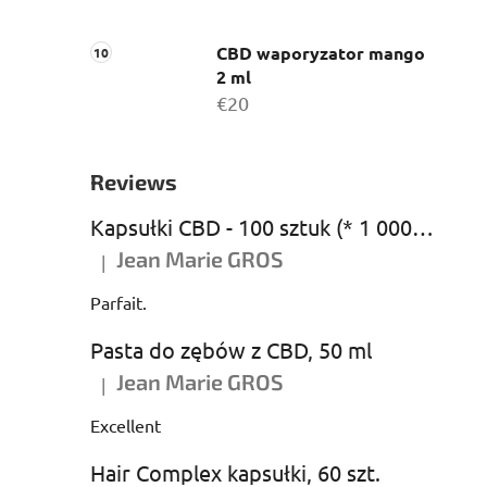
CBD waporyzator mango
2 ml
€20
Reviews
Kapsułki CBD - 100 sztuk (* 1 000 mg CBD)
Jean Marie GROS
|
Ocena produktu to 5 na 5 gwiazdek.
Parfait.
Pasta do zębów z CBD, 50 ml
Jean Marie GROS
|
Ocena produktu to 5 na 5 gwiazdek.
Excellent
Hair Complex kapsułki, 60 szt.