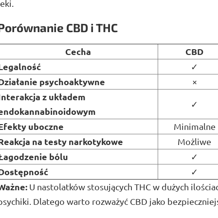
leki.
Porównanie CBD i THC
Cecha
CBD
Legalność
✓
Działanie psychoaktywne
×
Interakcja z układem
✓
endokannabinoidowym
Efekty uboczne
Minimalne
Reakcja na testy narkotykowe
Możliwe
Łagodzenie bólu
✓
Dostępność
✓
Ważne:
U nastolatków stosujących THC w dużych ilościa
psychiki. Dlatego warto rozważyć CBD jako bezpieczniej