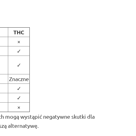
THC
×
✓
✓
Znaczne
✓
✓
×
ch mogą wystąpić negatywne skutki dla
szą alternatywę.