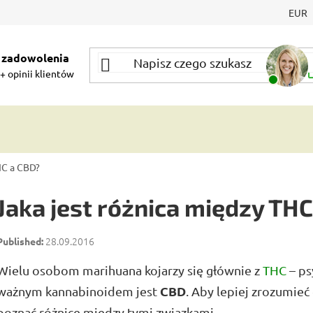
EUR
 zadowolenia
+ opinii klientów
HC a CBD?
Jaka jest różnica między TH
28.09.2016
Wielu osobom marihuana kojarzy się głównie z
THC
– ps
CBD
ważnym kannabinoidem jest
. Aby lepiej zrozumie
poznać różnice między tymi związkami.