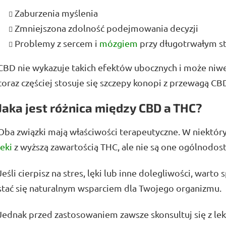
Zaburzenia myślenia
Zmniejszona zdolność podejmowania decyzji
Problemy z sercem i
mózgiem
przy długotrwałym s
CBD nie wykazuje takich efektów ubocznych i może niw
coraz częściej stosuje się szczepy konopi z przewagą CB
Jaka jest różnica między CBD a THC?
Oba związki mają właściwości terapeutyczne. W niektó
leki
z wyższą zawartością THC, ale nie są one ogólnodos
Jeśli cierpisz na stres, lęki lub inne dolegliwości, wart
stać się naturalnym wsparciem dla Twojego organizmu.
Jednak przed zastosowaniem zawsze skonsultuj się z leka