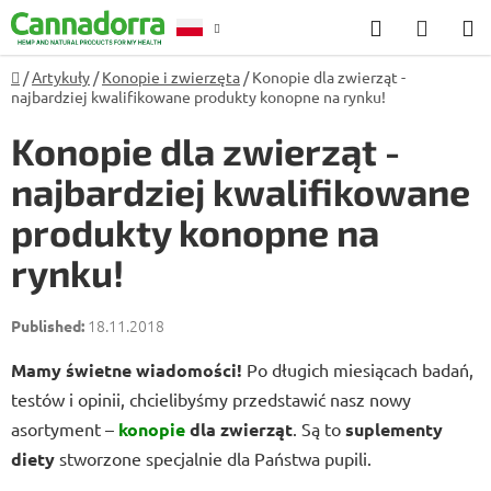
Przejść
Szukaj
KOSZ
do
treści
Home
/
Artykuły
/
Konopie i zwierzęta
/
Konopie dla zwierząt -
Poradnia
najbardziej kwalifikowane produkty konopne na rynku!
Konopie dla zwierząt -
najbardziej kwalifikowane
produkty konopne na
rynku!
18.11.2018
Mamy świetne wiadomości!
Po długich miesiącach badań,
testów i opinii, chcielibyśmy przedstawić nasz nowy
asortyment –
konopie
dla zwierząt
. Są to
suplementy
diety
stworzone specjalnie dla Państwa pupili.