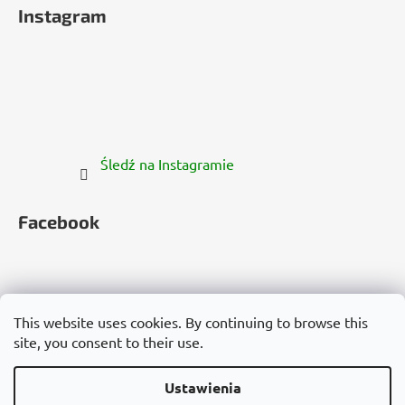
Instagram
Śledź na Instagramie
Facebook
This website uses cookies. By continuing to browse this
site, you consent to their use.
Česko
Slovensko
Magyarország
Deutschland
France
Italia
Polska
Россия
España
România
България
Việt Nam
Ustawienia