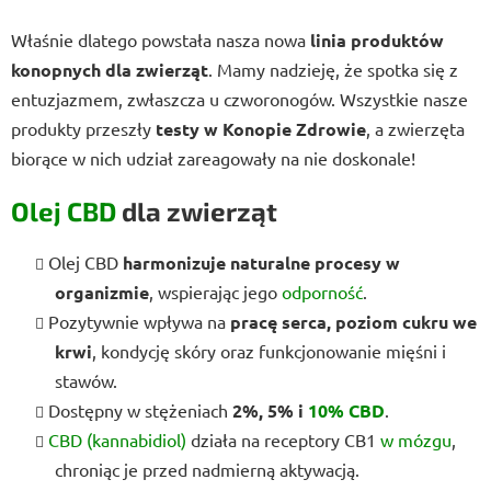
Właśnie dlatego powstała nasza nowa
linia produktów
konopnych dla zwierząt
. Mamy nadzieję, że spotka się z
entuzjazmem, zwłaszcza u czworonogów. Wszystkie nasze
produkty przeszły
testy w Konopie Zdrowie
, a zwierzęta
biorące w nich udział zareagowały na nie doskonale!
Olej CBD
dla zwierząt
Olej CBD
harmonizuje naturalne procesy w
organizmie
, wspierając jego
odporność
.
Pozytywnie wpływa na
pracę serca, poziom cukru we
krwi
, kondycję skóry oraz funkcjonowanie mięśni i
stawów.
Dostępny w stężeniach
2%, 5% i
10% CBD
.
CBD (kannabidiol)
działa na receptory CB1
w mózgu
,
chroniąc je przed nadmierną aktywacją.