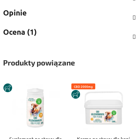
Opinie
Ocena (1)
Produkty powiązane
DLA
CBD 2000mg
KONI
DLA
KONI
Suplement na stawy dla
Karma na stawy dla koni