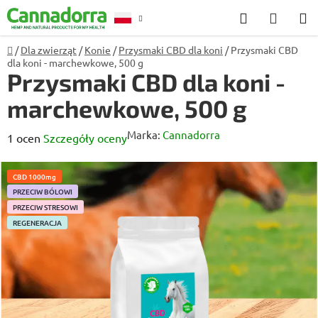
Przejść
Szukaj
KOSZ
do
treści
Home
/
Dla zwierząt
/
Konie
/
Przysmaki CBD dla koni
/
Przysmaki CBD
Poradnia
dla koni - marchewkowe, 500 g
Przysmaki CBD dla koni -
marchewkowe, 500 g
Marka:
Cannadorra
Średnia
1 ocen
Szczegóły oceny
ocena
produktu
CBD 1000mg
PRZECIW BÓLOWI
wynosi
PRZECIW STRESOWI
4,0
REGENERACJA
na
5
gwiazdek.