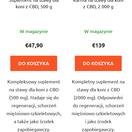
koni z CBD, 500 g
z CBD, 2 000 g
Średnia
Średnia
W magazynie
W magazynie
ocena
ocena
produktu
produktu
€47,90
€139
wynosi
wynosi
5,0
5,0
DO KOSZYKA
DO KOSZYKA
na
na
5
5
Kompleksowy suplement
Kompletny suplement na
gwiazdek.
gwiazdek.
na stawy dla koni z CBD
stawy dla koni z CBD
(500 mg). Nadaje się do
(2000 mg). Odpowiedni
regeneracji, schorzeń
do regeneracji, schorzeń
mięśniowo-szkieletowych,
mięśniowo-szkieletowych
a także jako środek
i jako środek
zapobiegawczy.
zapobiegawczy.