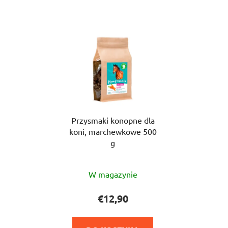
Przysmaki konopne dla
koni, marchewkowe 500
g
Średnia
W magazynie
ocena
produktu
€12,90
wynosi
4,5