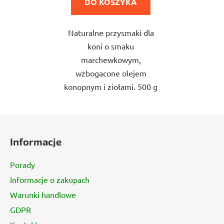
DO KOSZYKA
na
5
Naturalne przysmaki dla
gwiazdek.
koni o smaku
marchewkowym,
wzbogacone olejem
konopnym i ziołami. 500 g
S
t
Informacje
o
p
Porady
k
Informacje o zakupach
a
Warunki handlowe
GDPR