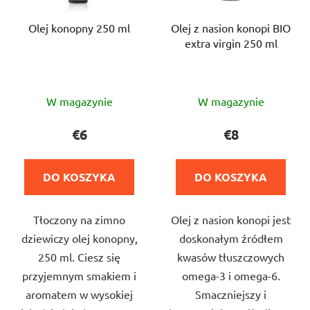
Olej konopny 250 ml
Olej z nasion konopi BIO
extra virgin 250 ml
Średnia
Średnia
W magazynie
W magazynie
ocena
ocena
produktu
produktu
€6
€8
wynosi
wynosi
5,0
5,0
DO KOSZYKA
DO KOSZYKA
na
na
5
5
Tłoczony na zimno
Olej z nasion konopi jest
gwiazdek.
gwiazdek.
dziewiczy olej konopny,
doskonałym źródłem
250 ml. Ciesz się
kwasów tłuszczowych
przyjemnym smakiem i
omega-3 i omega-6.
aromatem w wysokiej
Smaczniejszy i