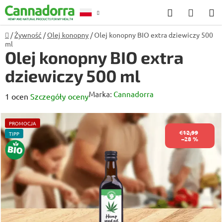
Przejść
Szukaj
KOSZ
do
treści
Home
/
Żywność
/
Olej konopny
/
Olej konopny BIO extra dziewiczy 500
Poradnia
ml
Olej konopny BIO extra
dziewiczy 500 ml
Marka:
Cannadorra
Średnia
1 ocen
Szczegóły oceny
ocena
produktu
PROMOCJA
€12,99
TIPP
wynosi
–28 %
BIO
5,0
na
5
gwiazdek.