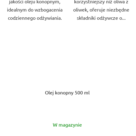
jakości oleju konopnym,
korzystniejszy niż oliwa z
idealnym do wzbogacenia
oliwek, oferuje niezbędne
codziennego odżywiania.
składniki odżywcze o...
Olej konopny 500 ml
Średnia
W magazynie
ocena
produktu