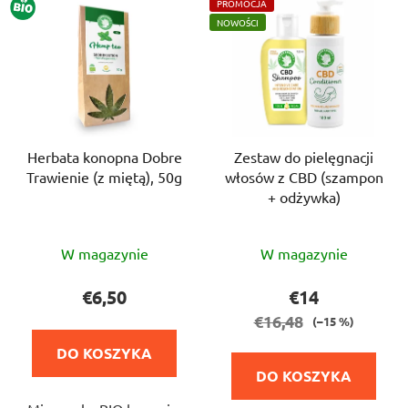
BIO
PROMOCJA
NOWOŚCI
Herbata konopna Dobre
Zestaw do pielęgnacji
Trawienie (z miętą), 50g
włosów z CBD (szampon
+ odżywka)
Średnia
W magazynie
W magazynie
ocena
produktu
€6,50
€14
wynosi
€16,48
(–15 %)
5,0
DO KOSZYKA
na
DO KOSZYKA
5