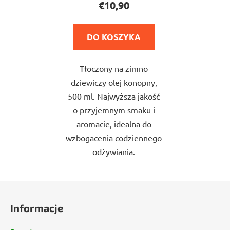
€10,90
wynosi
5,0
DO KOSZYKA
na
5
Tłoczony na zimno
gwiazdek.
dziewiczy olej konopny,
500 ml. Najwyższa jakość
o przyjemnym smaku i
aromacie, idealna do
wzbogacenia codziennego
odżywiania.
S
t
Informacje
o
p