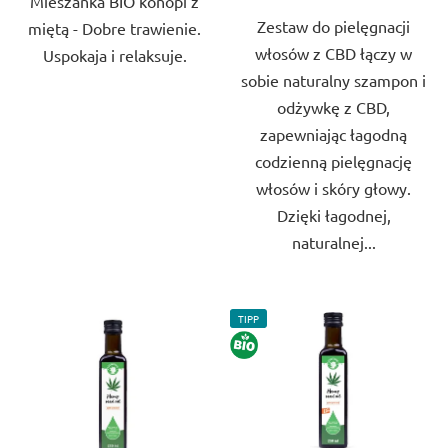
Mieszanka BIO konopi z
gwiazdek.
Zestaw do pielęgnacji
miętą - Dobre trawienie.
włosów z CBD łączy w
Uspokaja i relaksuje.
sobie naturalny szampon i
odżywkę z CBD,
zapewniając łagodną
codzienną pielęgnację
włosów i skóry głowy.
Dzięki łagodnej,
naturalnej...
TIPP
BIO