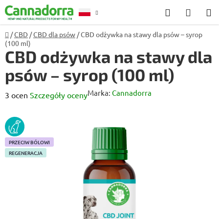
Przejść
Szukaj
KOSZ
do
treści
Home
/
CBD
/
CBD dla psów
/
CBD odżywka na stawy dla psów – syrop
Poradnia
(100 ml)
CBD odżywka na stawy dla
psów – syrop (100 ml)
Marka:
Cannadorra
Średnia
3 ocen
Szczegóły oceny
ocena
produktu
DLA
PSÓW
wynosi
PRZECIW BÓLOWI
5,0
REGENERACJA
na
5
gwiazdek.