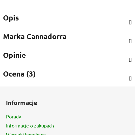
Opis
Marka
Cannadorra
Opinie
Ocena (3)
S
t
Informacje
o
p
Porady
k
Informacje o zakupach
a
Warunki handlowe