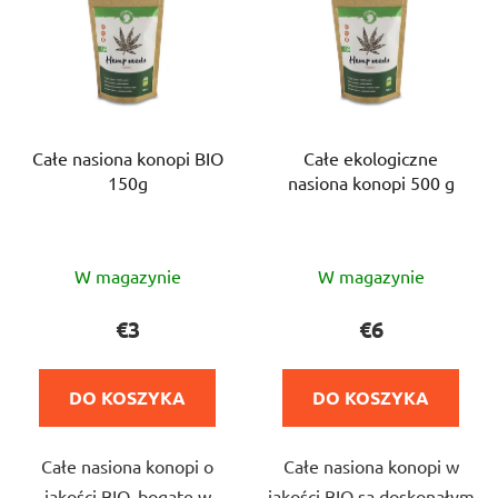
Całe nasiona konopi BIO
Całe ekologiczne
150g
nasiona konopi 500 g
Średnia
Średnia
W magazynie
W magazynie
ocena
ocena
produktu
produktu
€3
€6
wynosi
wynosi
5,0
5,0
DO KOSZYKA
DO KOSZYKA
na
na
5
5
Całe nasiona konopi o
Całe nasiona konopi w
gwiazdek.
gwiazdek.
jakości BIO, bogate w
jakości BIO są doskonałym