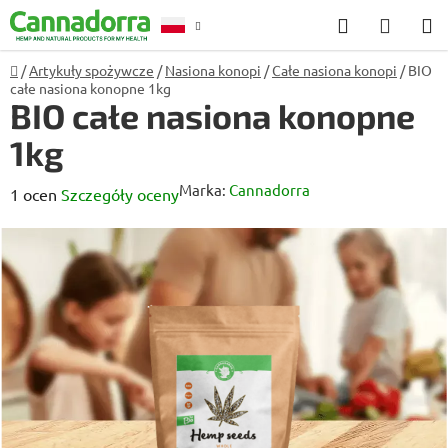
Przejść
Szukaj
KOSZ
do
treści
Home
/
Artykuły spożywcze
/
Nasiona konopi
/
Całe nasiona konopi
/
BIO
Poradnia
całe nasiona konopne 1kg
BIO całe nasiona konopne
1kg
Marka:
Cannadorra
Średnia
1 ocen
Szczegóły oceny
ocena
produktu
wynosi
5,0
na
5
gwiazdek.