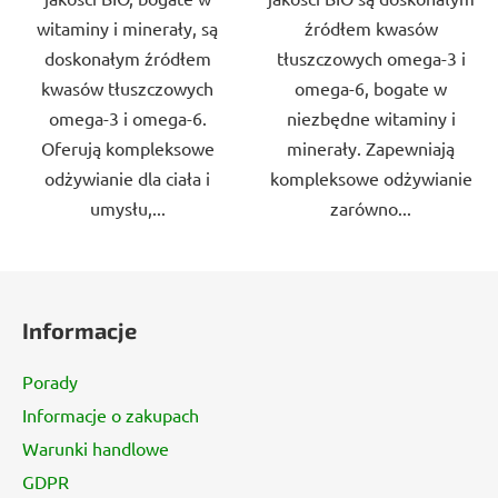
witaminy i minerały, są
źródłem kwasów
doskonałym źródłem
tłuszczowych omega-3 i
kwasów tłuszczowych
omega-6, bogate w
omega-3 i omega-6.
niezbędne witaminy i
Oferują kompleksowe
minerały. Zapewniają
odżywianie dla ciała i
kompleksowe odżywianie
umysłu,...
zarówno...
S
t
Informacje
o
p
Porady
k
Informacje o zakupach
a
Warunki handlowe
GDPR