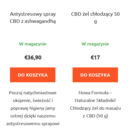
Antystresowy spray
CBD żel chłodzący 50
CBD z ashwagandhą
g
Średnia
Średnia
W magazynie
W magazynie
ocena
ocena
produktu
produktu
€36,90
€17
wynosi
wynosi
5,0
5,0
DO KOSZYKA
DO KOSZYKA
na
na
5
5
Poczuj natychmiastowe
Nowa Formuła –
gwiazdek.
gwiazdek.
ukojenie, świeżość i
Naturalne Składniki!
poprawę higieny jamy
Chłodzący żel do masażu
ustnej dzięki naszemu
z CBD (50 g)
antystresowemu sprayowi