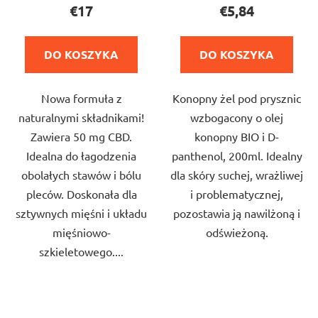
produktu
produktu
€17
€5,84
wynosi
wynosi
4,5
5,0
DO KOSZYKA
DO KOSZYKA
na
na
5
5
Nowa formuła z
Konopny żel pod prysznic
gwiazdek.
gwiazdek.
naturalnymi składnikami!
wzbogacony o olej
Zawiera 50 mg CBD.
konopny BIO i D-
Idealna do łagodzenia
panthenol, 200ml. Idealny
obolałych stawów i bólu
dla skóry suchej, wrażliwej
pleców. Doskonała dla
i problematycznej,
sztywnych mięśni i układu
pozostawia ją nawilżoną i
mięśniowo-
odświeżoną.
szkieletowego....