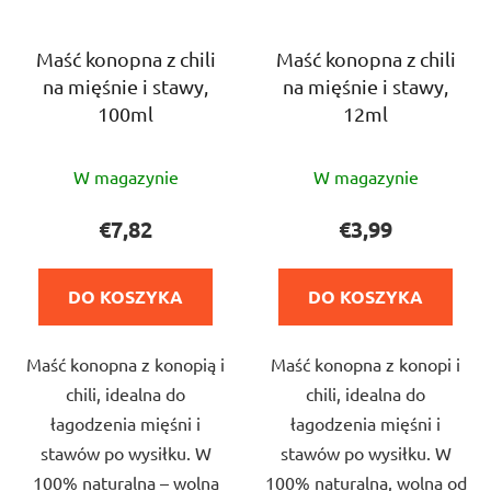
Maść konopna z chili
Maść konopna z chili
na mięśnie i stawy,
na mięśnie i stawy,
100ml
12ml
Średnia
Średnia
W magazynie
W magazynie
ocena
ocena
produktu
produktu
€7,82
€3,99
wynosi
wynosi
5,0
4,5
DO KOSZYKA
DO KOSZYKA
na
na
5
5
Maść konopna z konopią i
Maść konopna z konopi i
gwiazdek.
gwiazdek.
chili, idealna do
chili, idealna do
łagodzenia mięśni i
łagodzenia mięśni i
stawów po wysiłku. W
stawów po wysiłku. W
100% naturalna – wolna
100% naturalna, wolna od