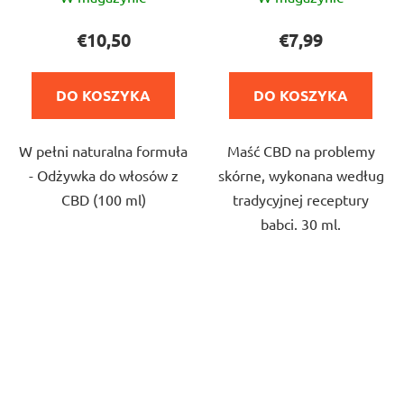
ocena
ocena
produktu
produktu
€10,50
€7,99
wynosi
wynosi
5,0
4,8
DO KOSZYKA
DO KOSZYKA
na
na
5
5
W pełni naturalna formuła
Maść CBD na problemy
gwiazdek.
gwiazdek.
- Odżywka do włosów z
skórne, wykonana według
CBD (100 ml)
tradycyjnej receptury
babci. 30 ml.