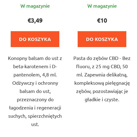
Średnia
Średnia
W magazynie
W magazynie
ocena
ocena
produktu
produktu
€3,49
€10
wynosi
wynosi
5,0
4,7
DO KOSZYKA
DO KOSZYKA
na
na
5
5
Konopny balsam do ust z
Pasta do zębów CBD - Bez
gwiazdek.
gwiazdek.
beta-karotenem i D-
fluoru, z 25 mg CBD, 50
pantenolem, 4,8 ml.
ml. Zapewnia delikatną,
Odżywczy i ochronny
kompleksową pielęgnację
balsam do ust,
zębów, pozostawiając je
przeznaczony do
gładkie i czyste.
łagodzenia i regeneracji
suchych, spierzchniętych
ust.