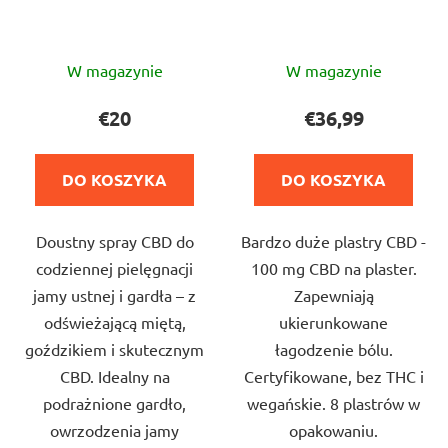
Średnia
Średnia
W magazynie
W magazynie
ocena
ocena
produktu
produktu
€20
€36,99
wynosi
wynosi
5,0
4,8
DO KOSZYKA
DO KOSZYKA
na
na
5
5
Doustny spray CBD do
Bardzo duże plastry CBD -
gwiazdek.
gwiazdek.
codziennej pielęgnacji
100 mg CBD na plaster.
jamy ustnej i gardła – z
Zapewniają
odświeżającą miętą,
ukierunkowane
goździkiem i skutecznym
łagodzenie bólu.
CBD. Idealny na
Certyfikowane, bez THC i
podrażnione gardło,
wegańskie. 8 plastrów w
owrzodzenia jamy
opakowaniu.