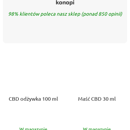
konopi
98% klientów poleca nasz sklep (ponad 850 opinii)
CBD odżywka 100 ml
Maść CBD 30 ml
Średnia
Średnia
W magazynie
W magazynie