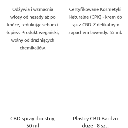
5
5
Odżywia i wzmacnia
Certyfikowane Kosmetyki
gwiazdek.
gwiazdek.
włosy od nasady aż po
Naturalne (CPK) - krem do
końce, redukując sebum i
rąk z CBD. Z delikatnym
łupież. Produkt wegański,
zapachem lawendy. 55 ml.
wolny od drażniących
chemikaliów.
CBD spray doustny,
Plastry CBD Bardzo
50 ml
duże - 8 szt.