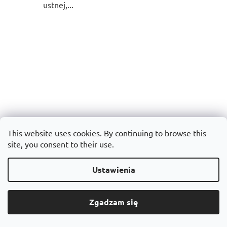
ustnej,...
Plastry CBD 12 szt.
Plastry CBD 30 szt.
This website uses cookies. By continuing to browse this
site, you consent to their use.
Ustawienia
Średnia
Średnia
W magazynie
W magazynie
ocena
ocena
produktu
produktu
Zgadzam się
€13,99
€29,99
wynosi
wynosi