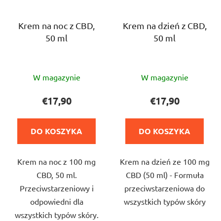
p
ó
r
w
o
Krem na noc z CBD,
Krem na dzień z CBD,
50 ml
50 ml
d
u
k
Średnia
Średnia
t
W magazynie
W magazynie
ocena
ocena
ó
produktu
produktu
€17,90
€17,90
w
wynosi
wynosi
5,0
4,7
DO KOSZYKA
DO KOSZYKA
na
na
5
5
Krem na noc z 100 mg
Krem na dzień ze 100 mg
gwiazdek.
gwiazdek.
CBD, 50 ml.
CBD (50 ml) - Formuła
Przeciwstarzeniowy i
przeciwstarzeniowa do
odpowiedni dla
wszystkich typów skóry
wszystkich typów skóry.