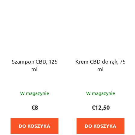
Szampon CBD, 125
Krem CBD do rąk, 75
ml
ml
Średnia
Średnia
W magazynie
W magazynie
ocena
ocena
produktu
produktu
€8
€12,50
wynosi
wynosi
5,0
5,0
DO KOSZYKA
DO KOSZYKA
na
na