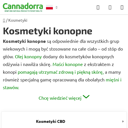
Przejść
Szukaj
KOSZ
do
treści
Home
/
Kosmetyki
Poradnia
Kosmetyki konopne
Kosmetyki konopne
są odpowiednie dla wszystkich grup
wiekowych i mogą być stosowane na całe ciało – od stóp do
głów.
Olej konopny
dodany do kosmetyków konopnych
odżywia i nawilża skórę.
Maści konopne
z ekstraktem z
konopi
pomagają utrzymać zdrową i piękną skórę,
a mamy
również specjalną gamę opracowaną dla obolałych
mięśni i
stawów.
Chcę wiedzieć więcej
Kosmetyki CBD