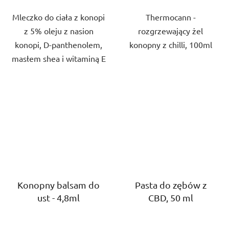
5
5
Mleczko do ciała z konopi
Thermocann -
gwiazdek.
gwiazdek.
z 5% oleju z nasion
rozgrzewający żel
konopi, D-panthenolem,
konopny z chilli, 100ml
masłem shea i witaminą E
Konopny balsam do
Pasta do zębów z
ust - 4,8ml
CBD, 50 ml