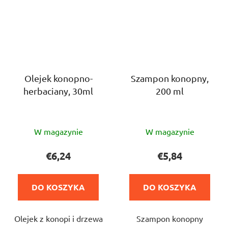
Olejek konopno-
Szampon konopny,
herbaciany, 30ml
200 ml
Średnia
Średnia
W magazynie
W magazynie
ocena
ocena
produktu
produktu
€6,24
€5,84
wynosi
wynosi
4,0
5,0
DO KOSZYKA
DO KOSZYKA
na
na
5
5
Olejek z konopi i drzewa
Szampon konopny
gwiazdek.
gwiazdek.