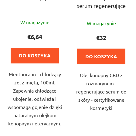
serum regenerujące
Średnia
Średnia
W magazynie
W magazynie
ocena
ocena
produktu
produktu
€6,64
€32
wynosi
wynosi
5,0
5,0
DO KOSZYKA
DO KOSZYKA
na
na
5
5
Menthocann - chłodzący
gwiazdek.
Olej konopny CBD z
gwiazdek.
żel z miętą, 100ml.
rozmarynem -
Zapewnia chłodzące
regenerujące serum do
ukojenie, odświeża i
skóry - certyfikowane
wspomaga gojenie dzięki
kosmetyki
naturalnym olejkom
konopnym i eterycznym.