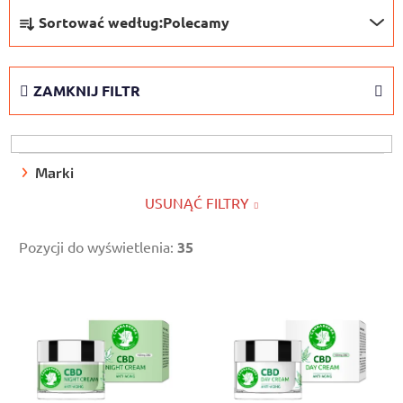
S
Sortować według:
Polecamy
o
r
t
ZAMKNIJ FILTR
o
w
a
n
Marki
i
USUNĄĆ FILTRY
e
p
Pozycji do wyświetlenia:
35
r
L
o
i
d
s
u
t
k
a
t