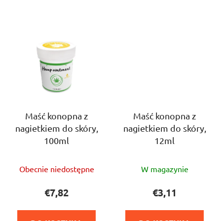
Maść konopna z
Maść konopna z
nagietkiem do skóry,
nagietkiem do skóry,
100ml
12ml
Średnia
Średnia
Obecnie niedostępne
W magazynie
ocena
ocena
produktu
produktu
€7,82
€3,11
wynosi
wynosi
5,0
5,0