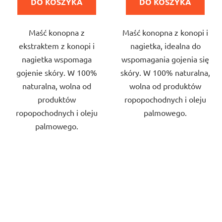
DO KOSZYKA
DO KOSZYKA
na
na
5
5
Maść konopna z
Maść konopna z konopi i
gwiazdek.
gwiazdek.
ekstraktem z konopi i
nagietka, idealna do
nagietka wspomaga
wspomagania gojenia się
gojenie skóry. W 100%
skóry. W 100% naturalna,
naturalna, wolna od
wolna od produktów
produktów
ropopochodnych i oleju
ropopochodnych i oleju
palmowego.
palmowego.