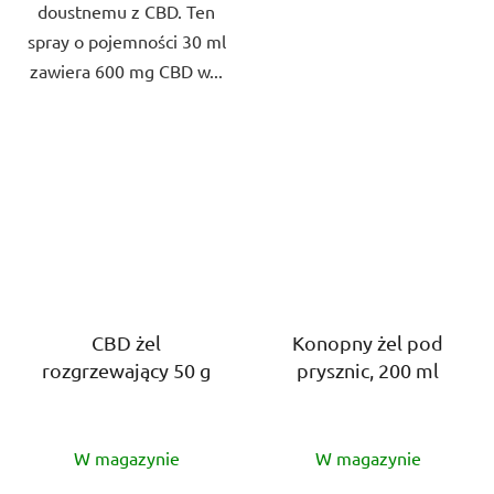
doustnemu z CBD. Ten
spray o pojemności 30 ml
zawiera 600 mg CBD w...
CBD żel
Konopny żel pod
rozgrzewający 50 g
prysznic, 200 ml
Średnia
Średnia
W magazynie
W magazynie
ocena
ocena