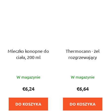
Mleczko konopne do
Thermocann - żel
ciała, 200 ml
rozgrzewający
Średnia
Średnia
W magazynie
W magazynie
ocena
ocena
produktu
produktu
€6,24
€6,64
wynosi
wynosi
5,0
4,0
DO KOSZYKA
DO KOSZYKA
na
na