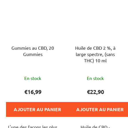
Gummies au CBD, 20
Huile de CBD 2 %, à
Gummies
large spectre, (sans
THC) 10 ml
L'évaluation
L'évaluation
En stock
En stock
moyenne
moyenne
du
du
€16,99
€22,90
produit
produit
est
est
AJOUTER AU PANIER
AJOUTER AU PANIER
de
de
5,0
4,0
L'une des façons les plus
Huile de CBD -
sur
sur