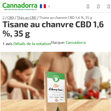
Aller
Recherch
PANI
au
D'AC
contenu
Accueil
/
CBD
/
Thés au CBD
/
Tisane au chanvre CBD 1,6 %, 35 g
Conseil
Tisane au chanvre CBD 1,6
%, 35 g
Marque:
Cannadorra
L'évaluation
1 avis
Détails de la notation
moyenne
du
produit
est
de
5,0
sur
5
étoiles.