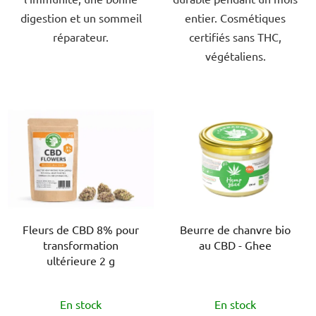
digestion et un sommeil
entier. Cosmétiques
réparateur.
certifiés sans THC,
végétaliens.
Fleurs de CBD 8% pour
Beurre de chanvre bio
transformation
au CBD - Ghee
ultérieure 2 g
L'évaluation
L'évaluation
En stock
En stock
moyenne
moyenne