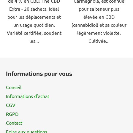
de 4 % en CBD. Thé CBD
Carmagnola, est connue
étoiles.
étoiles.
Extra - 20 sachets. Idéal
pour sa teneur plus
pour les déplacements et
élevée en CBD
un usage quotidien.
(cannabidiol) et sa couleur
Variété certifiée, soutient
légèrement violette.
les...
Cultivée...
P
i
Informations pour vous
e
d
Conseil
d
Informations d’achat
e
CGV
p
a
RGPD
g
Contact
e
Foire aux questions