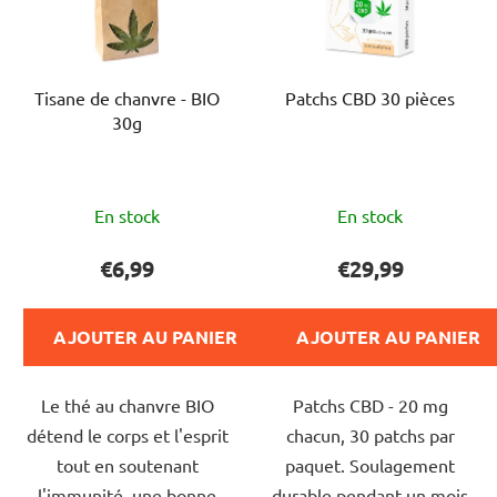
Tisane de chanvre - BIO
Patchs CBD 30 pièces
30g
L'évaluation
L'évaluation
En stock
En stock
moyenne
moyenne
du
du
€6,99
€29,99
produit
produit
est
est
AJOUTER AU PANIER
AJOUTER AU PANIER
de
de
5,0
5,0
Le thé au chanvre BIO
Patchs CBD - 20 mg
sur
sur
détend le corps et l'esprit
chacun, 30 patchs par
5
5
tout en soutenant
paquet. Soulagement
étoiles.
étoiles.
l'immunité, une bonne
durable pendant un mois