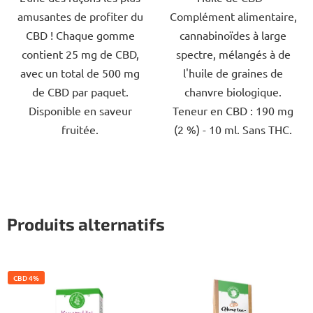
amusantes de profiter du
Complément alimentaire,
5
5
CBD ! Chaque gomme
cannabinoïdes à large
étoiles.
étoiles.
contient 25 mg de CBD,
spectre, mélangés à de
avec un total de 500 mg
l'huile de graines de
de CBD par paquet.
chanvre biologique.
Disponible en saveur
Teneur en CBD : 190 mg
fruitée.
(2 %) - 10 ml. Sans THC.
Produits alternatifs
CBD 4%