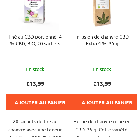
Thé au CBD portionné, 4
Infusion de chanvre CBD
% CBD, BIO, 20 sachets
Extra 4 %, 35 g
L'évaluation
L'évaluation
En stock
En stock
moyenne
moyenne
du
du
€13,99
€13,99
produit
produit
est
est
AJOUTER AU PANIER
AJOUTER AU PANIER
de
de
5,0
4,8
20 sachets de thé au
Herbe de chanvre riche en
sur
sur
chanvre avec une teneur
CBD, 35 g. Cette variété,
5
5