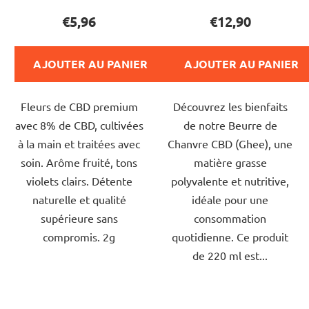
du
du
€5,96
€12,90
produit
produit
est
est
AJOUTER AU PANIER
AJOUTER AU PANIER
de
de
5,0
5,0
Fleurs de CBD premium
Découvrez les bienfaits
sur
sur
avec 8% de CBD, cultivées
de notre Beurre de
5
5
à la main et traitées avec
Chanvre CBD (Ghee), une
étoiles.
étoiles.
soin. Arôme fruité, tons
matière grasse
violets clairs. Détente
polyvalente et nutritive,
naturelle et qualité
idéale pour une
supérieure sans
consommation
compromis. 2g
quotidienne. Ce produit
de 220 ml est...