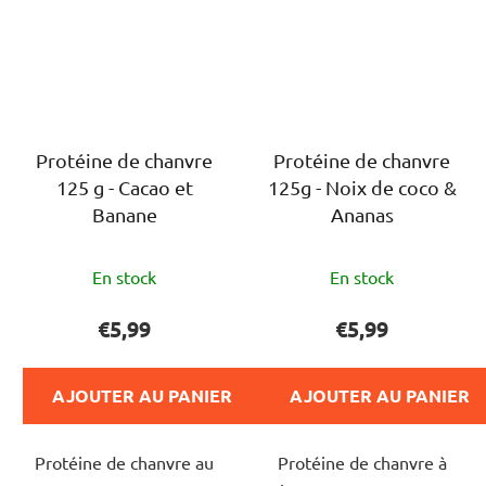
Protéine de chanvre
Protéine de chanvre
125 g - Cacao et
125g - Noix de coco &
Banane
Ananas
L'évaluation
L'évaluation
En stock
En stock
moyenne
moyenne
du
du
€5,99
€5,99
produit
produit
est
est
AJOUTER AU PANIER
AJOUTER AU PANIER
de
de
4,0
3,0
Protéine de chanvre au
Protéine de chanvre à
sur
sur