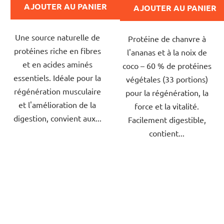
AJOUTER AU PANIER
AJOUTER AU PANIER
de
de
4,5
5,0
Une source naturelle de
sur
Protéine de chanvre à
sur
protéines riche en fibres
5
l'ananas et à la noix de
5
et en acides aminés
étoiles.
coco – 60 % de protéines
étoiles.
essentiels. Idéale pour la
végétales (33 portions)
régénération musculaire
pour la régénération, la
et l'amélioration de la
force et la vitalité.
digestion, convient aux...
Facilement digestible,
contient...