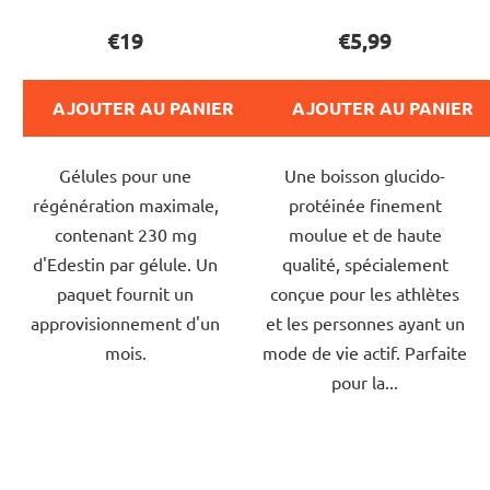
du
du
€19
€5,99
produit
produit
est
est
AJOUTER AU PANIER
AJOUTER AU PANIER
de
de
5,0
4,0
Gélules pour une
Une boisson glucido-
sur
sur
régénération maximale,
protéinée finement
5
5
contenant 230 mg
moulue et de haute
étoiles.
étoiles.
d'Edestin par gélule. Un
qualité, spécialement
paquet fournit un
conçue pour les athlètes
approvisionnement d'un
et les personnes ayant un
mois.
mode de vie actif. Parfaite
pour la...