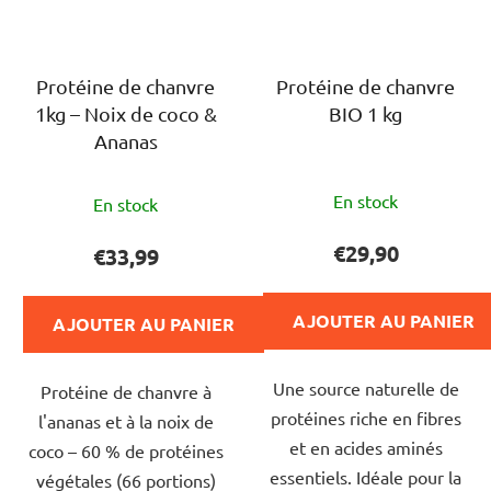
Protéine de chanvre
Protéine de chanvre
1kg – Noix de coco &
BIO 1 kg
Ananas
L'évaluation
L'évaluation
En stock
En stock
moyenne
moyenne
du
du
€29,90
€33,99
produit
produit
est
est
AJOUTER AU PANIER
AJOUTER AU PANIER
de
de
5,0
5,0
Une source naturelle de
sur
Protéine de chanvre à
sur
protéines riche en fibres
5
l'ananas et à la noix de
5
et en acides aminés
étoiles.
coco – 60 % de protéines
étoiles.
essentiels. Idéale pour la
végétales (66 portions)