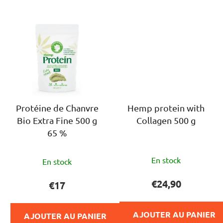
Protéine de Chanvre
Hemp protein with
Bio Extra Fine 500 g
Collagen 500 g
65 %
L'évaluation
En stock
En stock
moyenne
du
€24,90
€17
produit
est
AJOUTER AU PANIER
AJOUTER AU PANIER
de