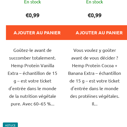
En stock
En stock
moyenne
moyenne
du
du
€0,99
€0,99
produit
produit
est
est
AJOUTER AU PANIER
AJOUTER AU PANIER
de
de
5,0
5,0
Goûtez-le avant de
Vous voulez y goûter
sur
sur
succomber totalement.
avant de vous décider ?
5
5
Hemp Protein Vanilla
Hemp Protein Cocoa +
étoiles.
étoiles.
Extra – échantillon de 15
Banana Extra – échantillon
g – est votre ticket
de 15 g – est votre ticket
d'entrée dans le monde
d'entrée dans le monde
de la nutrition végétale
des protéines végétales.
pure. Avec 60–65 %...
Il...
ASTUCE