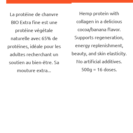
5,0
Hemp protein with
sur
La protéine de chanvre
collagen in a delicious
5
BIO Extra fine est une
cocoa/banana flavor.
étoiles.
protéine végétale
Supports regeneration,
naturelle avec 65% de
energy replenishment,
protéines, idéale pour les
beauty, and skin elasticity.
adultes recherchant un
No artificial additives.
soutien au bien-être. Sa
500g = 16 doses.
mouture extra...