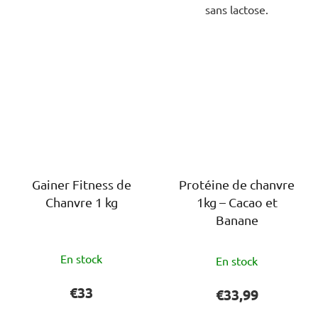
sans lactose.
Gainer Fitness de
Protéine de chanvre
Chanvre 1 kg
1kg – Cacao et
Banane
L'évaluation
L'évaluation
En stock
En stock
moyenne
moyenne
du
du
€33
€33,99
produit
produit