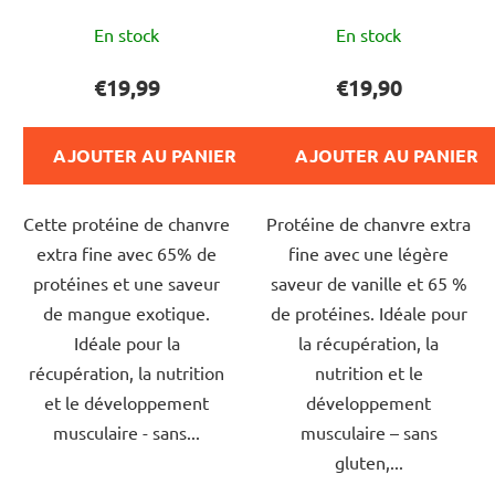
o
L'évaluation
d
En stock
En stock
moyenne
u
du
€19,99
€19,90
i
produit
t
est
s
AJOUTER AU PANIER
AJOUTER AU PANIER
de
5,0
Cette protéine de chanvre
Protéine de chanvre extra
sur
extra fine avec 65% de
fine avec une légère
5
protéines et une saveur
saveur de vanille et 65 %
étoiles.
de mangue exotique.
de protéines. Idéale pour
Idéale pour la
la récupération, la
récupération, la nutrition
nutrition et le
et le développement
développement
musculaire - sans...
musculaire – sans
gluten,...