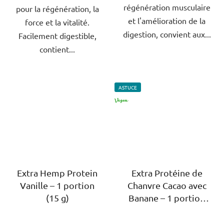
régénération musculaire
pour la régénération, la
et l'amélioration de la
force et la vitalité.
digestion, convient aux...
Facilement digestible,
contient...
ASTUCE
VÉGAN
Extra Hemp Protein
Extra Protéine de
Vanille – 1 portion
Chanvre Cacao avec
(15 g)
Banane – 1 portion
(15 g)
L'évaluation
L'évaluation