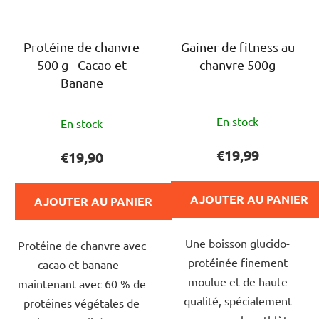
Protéine de chanvre
Gainer de fitness au
500 g - Cacao et
chanvre 500g
Banane
L'évaluation
L'évaluation
En stock
En stock
moyenne
moyenne
du
du
€19,99
€19,90
produit
produit
est
est
AJOUTER AU PANIER
AJOUTER AU PANIER
de
de
4,0
5,0
Une boisson glucido-
sur
Protéine de chanvre avec
sur
protéinée finement
5
cacao et banane -
5
moulue et de haute
étoiles.
maintenant avec 60 % de
étoiles.
qualité, spécialement
protéines végétales de