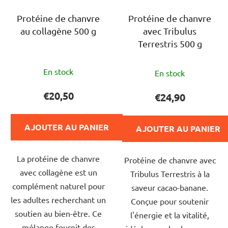
Protéine de chanvre
Protéine de chanvre
au collagène 500 g
avec Tribulus
Terrestris 500 g
L'évaluation
En stock
En stock
moyenne
du
€20,50
€24,90
produit
est
AJOUTER AU PANIER
AJOUTER AU PANIER
de
4,0
La protéine de chanvre
Protéine de chanvre avec
sur
avec collagène est un
Tribulus Terrestris à la
5
complément naturel pour
saveur cacao-banane.
étoiles.
les adultes recherchant un
Conçue pour soutenir
soutien au bien-être. Ce
l'énergie et la vitalité,
mélange fournit des