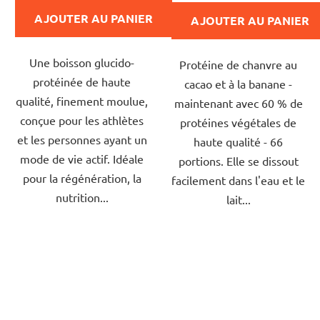
est
est
AJOUTER AU PANIER
AJOUTER AU PANIER
de
de
4,0
4,0
Une boisson glucido-
sur
Protéine de chanvre au
sur
protéinée de haute
5
cacao et à la banane -
5
qualité, finement moulue,
étoiles.
maintenant avec 60 % de
étoiles.
conçue pour les athlètes
protéines végétales de
et les personnes ayant un
haute qualité - 66
mode de vie actif. Idéale
portions. Elle se dissout
pour la régénération, la
facilement dans l'eau et le
nutrition...
lait...