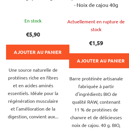
- Noix de cajou 40g
L'évaluation
L'évaluation
En stock
Actuellement en rupture de
moyenne
moyenne
stock
du
du
€5,90
produit
produit
€1,59
est
est
AJOUTER AU PANIER
de
de
AJOUTER AU PANIER
4,0
5,0
Une source naturelle de
sur
sur
protéines riche en fibres
5
Barre protéinée artisanale
5
et en acides aminés
étoiles.
fabriquée à partir
étoiles.
essentiels. Idéale pour la
d'ingrédients BIO de
régénération musculaire
qualité RAW, contenant
et l'amélioration de la
11 % de protéines de
digestion, convient aux...
chanvre et de délicieuses
noix de cajou. 40 g. BIO,