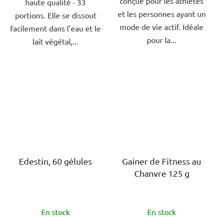
conçue pour les athlètes
haute qualité - 33
et les personnes ayant un
portions. Elle se dissout
mode de vie actif. Idéale
facilement dans l'eau et le
pour la...
lait végétal,...
Edestin, 60 gélules
Gainer de Fitness au
Chanvre 125 g
L'évaluation
L'évaluation
En stock
En stock
moyenne
moyenne