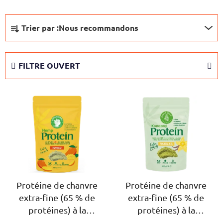
T
Trier par :
Nous recommandons
r
i
d
FILTRE OUVERT
e
s
L
p
i
r
s
o
t
d
e
u
d
i
e
t
s
Protéine de chanvre
Protéine de chanvre
s
extra-fine (65 % de
extra-fine (65 % de
p
protéines) à la
protéines) à la
r
mangue, 500 g
vanille, 500 g