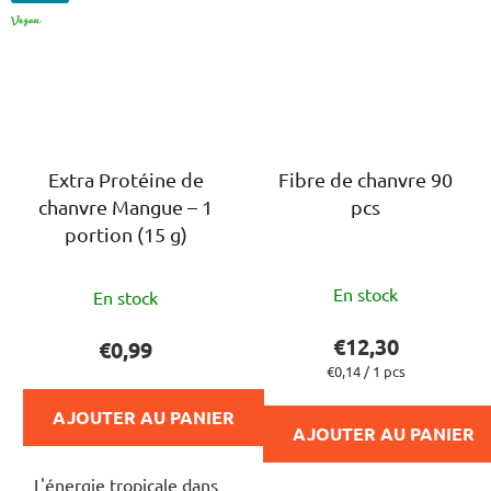
VÉGAN
Extra Protéine de
Fibre de chanvre 90
chanvre Mangue – 1
pcs
portion (15 g)
L'évaluation
L'évaluation
En stock
En stock
moyenne
moyenne
du
du
€12,30
€0,99
produit
produit
Prix
€0,14 / 1 pcs
de
est
est
la
AJOUTER AU PANIER
de
de
mesure:
AJOUTER AU PANIER
5,0
5,0
sur
L'énergie tropicale dans
sur