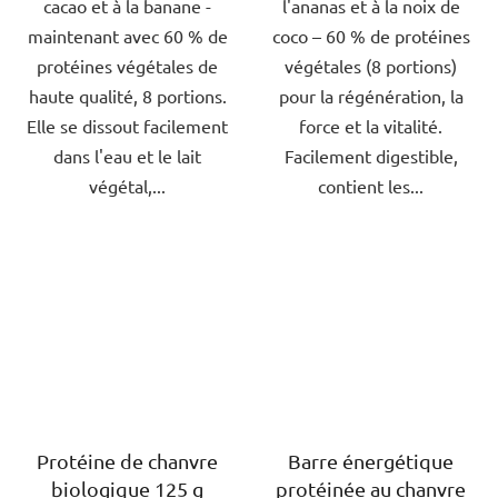
cacao et à la banane -
l'ananas et à la noix de
5
5
maintenant avec 60 % de
coco – 60 % de protéines
étoiles.
étoiles.
protéines végétales de
végétales (8 portions)
haute qualité, 8 portions.
pour la régénération, la
Elle se dissout facilement
force et la vitalité.
dans l'eau et le lait
Facilement digestible,
végétal,...
contient les...
Protéine de chanvre
Barre énergétique
biologique 125 g
protéinée au chanvre