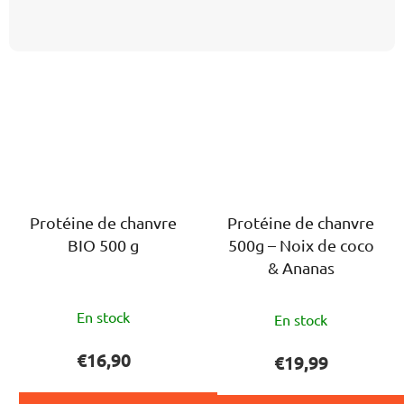
Protéine de chanvre
Protéine de chanvre
BIO 500 g
500g – Noix de coco
& Ananas
L'évaluation
L'évaluation
En stock
En stock
moyenne
moyenne
du
du
€16,90
€19,99
produit
produit
est
est