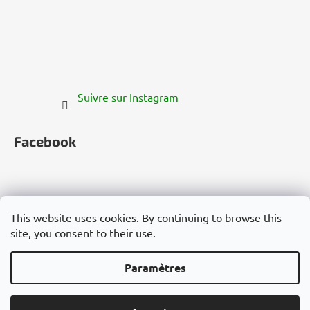
Suivre sur Instagram
Facebook
This website uses cookies. By continuing to browse this
site, you consent to their use.
Česko
Slovensko
Magyarország
Deutschland
France
Italia
Polska
Россия
España
România
България
Việt Nam
Paramètres
Créé par Shoptet