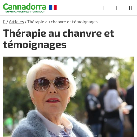
Aller
Recherche
PANIE
au
D'ACH
contenu
Accueil
/
Articles
/
Thérapie au chanvre et témoignages
Conseil
Thérapie au chanvre et
témoignages
L
i
s
t
e
d
e
s
a
r