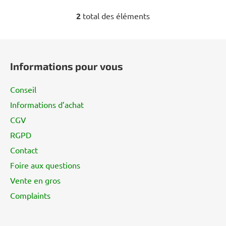
2
total des éléments
C
o
n
P
t
i
r
Informations pour vous
e
ô
d
l
Conseil
d
e
Informations d’achat
e
d
CGV
e
p
s
a
RGPD
l
g
Contact
i
e
s
Foire aux questions
t
Vente en gros
e
Complaints
s