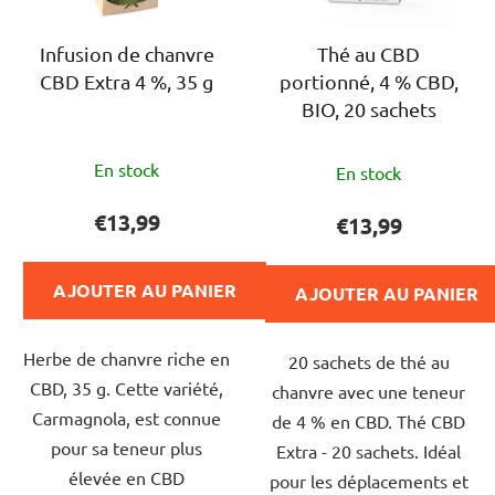
i
e
t
s
Infusion de chanvre
Thé au CBD
s
CBD Extra 4 %, 35 g
portionné, 4 % CBD,
p
BIO, 20 sachets
r
o
L'évaluation
L'évaluation
d
En stock
En stock
moyenne
moyenne
u
du
du
€13,99
€13,99
i
produit
produit
t
est
est
s
AJOUTER AU PANIER
AJOUTER AU PANIER
de
de
4,8
5,0
Herbe de chanvre riche en
sur
20 sachets de thé au
sur
CBD, 35 g. Cette variété,
5
chanvre avec une teneur
5
Carmagnola, est connue
étoiles.
de 4 % en CBD. Thé CBD
étoiles.
pour sa teneur plus
Extra - 20 sachets. Idéal
élevée en CBD
pour les déplacements et