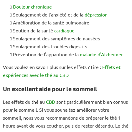
l
Douleur chronique
e
Soulagement de l'anxiété et de la
dépression
d
e
Amélioration de la santé pulmonaire
s
Soutien de la santé
cardiaque
l
Soulagement des symptômes de nausées
i
Soulagement des troubles digestifs
s
t
Prévention de l'apparition de la
maladie d'Alzheimer
e
Vous voulez en savoir plus sur les effets ? Lire :
Effets et
s
expériences avec le thé au CBD.
Un excellent aide pour le sommeil
Les effets du thé au
CBD
sont particulièrement bien connus
pour le sommeil. Si vous souhaitez améliorer votre
sommeil, nous vous recommandons de préparer le thé 1
heure avant de vous coucher, puis de rester détendu. Le thé