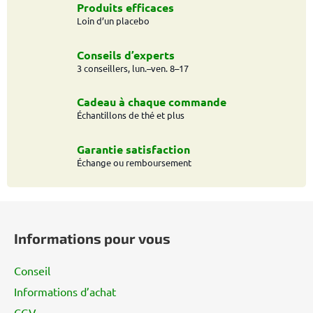
Produits efficaces
Loin d’un placebo
Conseils d’experts
3 conseillers, lun.–ven. 8–17
Cadeau à chaque commande
Échantillons de thé et plus
Garantie satisfaction
Échange ou remboursement
P
i
Informations pour vous
e
d
Conseil
d
Informations d’achat
e
CGV