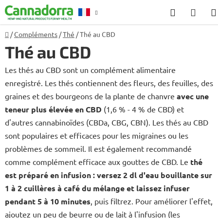
Aller
Recherch
PANI
au
D'AC
contenu
Accueil
/
Compléments
/
Thé
/
Thé au CBD
Conseil
Thé au CBD
Les thés au CBD sont un complément alimentaire
enregistré. Les thés contiennent des fleurs, des feuilles, des
graines et des bourgeons de la plante de chanvre
avec une
teneur plus élevée en CBD
(1,6 % - 4 % de CBD) et
d'autres cannabinoïdes (CBDa, CBG, CBN). Les thés au CBD
sont populaires et efficaces pour les migraines ou les
problèmes de sommeil. Il est également recommandé
comme complément efficace aux gouttes de CBD. Le
thé
est préparé en infusion : versez 2 dl d'eau bouillante sur
1 à 2 cuillères à café du mélange et laissez infuser
pendant 5 à 10 minutes
, puis filtrez. Pour améliorer l'effet,
ajoutez un peu de beurre ou de lait à l'infusion (les