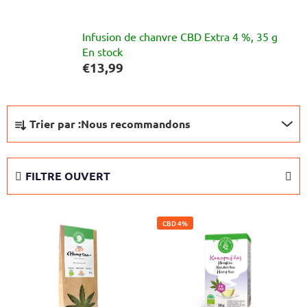
Infusion de chanvre CBD Extra 4 %, 35 g
En stock
€13,99
T
Trier par :
Nous recommandons
r
i
d
FILTRE OUVERT
e
s
L
p
CBD 4%
i
r
s
o
t
d
e
u
d