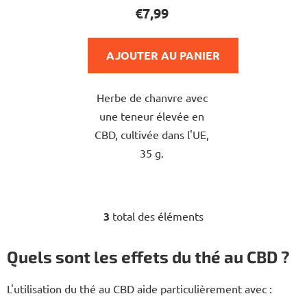
du
€7,99
produit
est
AJOUTER AU PANIER
de
5,0
Herbe de chanvre avec
sur
une teneur élevée en
5
CBD, cultivée dans l'UE,
étoiles.
35 g.
3
total des éléments
C
o
n
Quels sont les effets du thé au CBD ?
t
r
L'utilisation du thé au CBD aide particulièrement avec :
ô