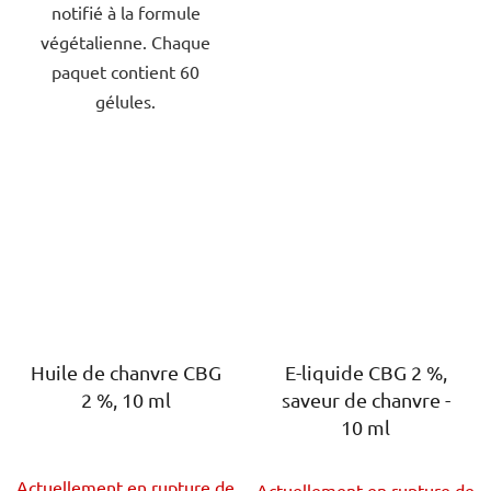
notifié à la formule
végétalienne. Chaque
paquet contient 60
gélules.
Huile de chanvre CBG
E-liquide CBG 2 %,
2 %, 10 ml
saveur de chanvre -
10 ml
L'évaluation
L'évaluation
Actuellement en rupture de
Actuellement en rupture de