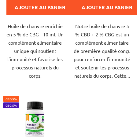
est
est
s
AJOUTER AU PANIER
AJOUTER AU PANIER
de
de
5,0
5,0
Huile de chanvre enrichie
Notre huile de chanvre 5
sur
sur
en 5 % de CBG - 10 ml. Un
% CBD + 2 % CBG est un
5
5
complément alimentaire
complément alimentaire
étoiles.
étoiles.
unique qui soutient
de première qualité conçu
l'immunité et favorise les
pour renforcer l'immunité
processus naturels du
et soutenir les processus
corps.
naturels du corps. Cette...
CBD 5%
CBG 5%