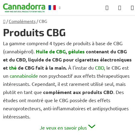
Aller
Recherch
PANI
au
D'AC
contenu
Accueil
/
Compléments
/
CBG
Conseil
Produits CBG
La gamme comprend 4 types de produits à base de CBG
(cannabigérol).
Huile de CBG
,
gélules
contenant du CBG
et du CBD, liquide de CBG pour cigarettes électroniques
et
thé
de CBG fait à la main.
À l'instar du
CBD
, le CBG est
un
cannabinoïde
non psychoactif aux effets thérapeutiques
intéressants. Cependant, il est rarement utilisé seul, mais
plutôt en tant que
complément aux produits CBD
. Des
études ont montré que le CBG possède des effets
neuroprotecteurs, anti-inflammatoires et antipsychotiques
intéressants.
Je veux en savoir plus