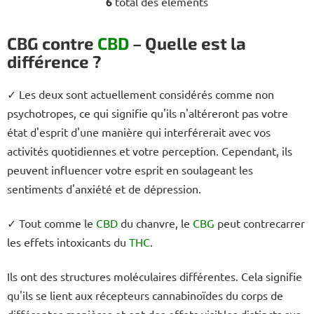
6
total des éléments
C
o
n
CBG contre
CBD
– Quelle est la
t
différence ?
r
ô
✓ Les deux sont actuellement considérés comme non
l
psychotropes, ce qui signifie qu'ils n'altéreront pas votre
e
d
état d'esprit d'une manière qui interférerait avec vos
e
activités quotidiennes et votre perception. Cependant, ils
s
peuvent influencer votre esprit en soulageant les
l
sentiments d'anxiété et de dépression.
i
s
✓ Tout comme le
CBD
du chanvre, le
CBG
peut contrecarrer
t
e
les effets intoxicants du
THC
.
s
Ils ont des structures moléculaires différentes. Cela signifie
qu'ils se lient aux récepteurs cannabinoïdes du corps de
différentes manières et ont des effets visibles distincts sur