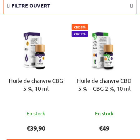
d
FILTRE OUVERT
e
s
L
p
CBD 5%
i
r
CBG 2%
s
o
t
d
e
u
d
i
e
t
s
Huile de chanvre CBG
Huile de chanvre CBD
s
5 %, 10 ml
5 % + CBG 2 %, 10 ml
p
r
o
L'évaluation
L'évaluation
d
En stock
En stock
moyenne
moyenne
u
du
du
€39,90
€49
i
produit
produit
t