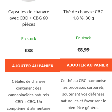
Capsules de chanvre
Thé de chanvre CBG
avec CBD + CBG 60
1,8 %, 30 g
pièces
L'évaluation
L'évaluation
En stock
En stock
moyenne
moyenne
du
du
€8,99
€38
produit
produit
est
est
AJOUTER AU PANIER
AJOUTER AU PANIER
de
de
5,0
5,0
Ce thé au CBG harmonise
sur
Gélules de chanvre
sur
les processus corporels,
5
contenant des
5
soutenant vos défenses
étoiles.
cannabinoïdes naturels
étoiles.
naturelles et favorisant le
CBD + CBG. Un
bien-être général.
complément alimentaire