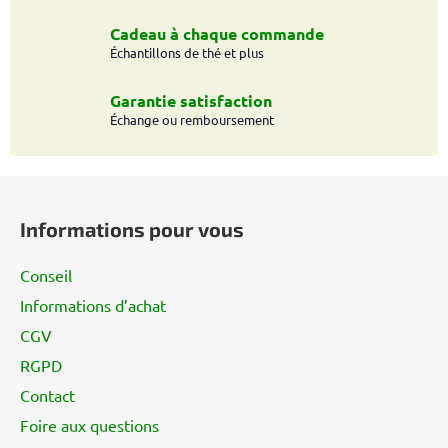
Cadeau à chaque commande
Échantillons de thé et plus
Garantie satisfaction
Échange ou remboursement
P
i
Informations pour vous
e
d
Conseil
d
Informations d’achat
e
CGV
p
a
RGPD
g
Contact
e
Foire aux questions