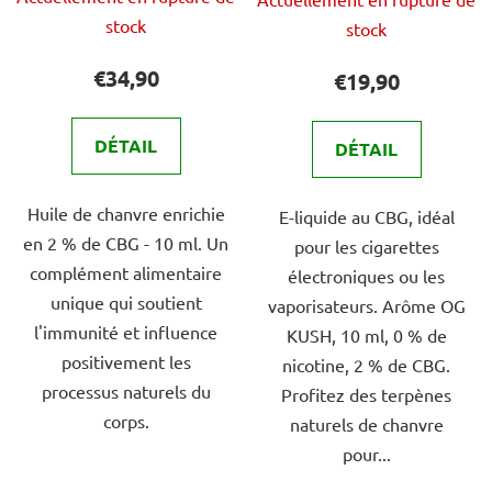
moyenne
moyenne
stock
stock
du
du
produit
produit
€34,90
€19,90
est
est
de
de
DÉTAIL
DÉTAIL
3,0
4,0
sur
sur
Huile de chanvre enrichie
5
E-liquide au CBG, idéal
5
en 2 % de CBG - 10 ml. Un
étoiles.
pour les cigarettes
étoiles.
complément alimentaire
électroniques ou les
unique qui soutient
vaporisateurs. Arôme OG
l'immunité et influence
KUSH, 10 ml, 0 % de
positivement les
nicotine, 2 % de CBG.
processus naturels du
Profitez des terpènes
corps.
naturels de chanvre
pour...