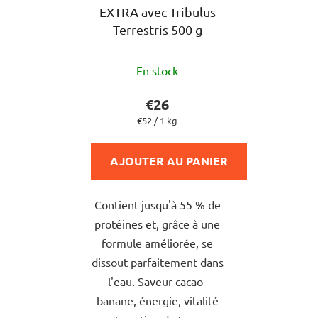
EXTRA avec Tribulus
Terrestris 500 g
En stock
€26
Prix
€52 / 1 kg
de
la
mesure:
AJOUTER AU PANIER
Contient jusqu'à 55 % de
protéines et, grâce à une
formule améliorée, se
dissout parfaitement dans
l'eau. Saveur cacao-
banane, énergie, vitalité