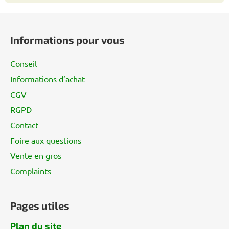
e
P
s
i
Informations pour vous
e
d
Conseil
d
Informations d’achat
e
CGV
p
a
RGPD
g
Contact
e
Foire aux questions
Vente en gros
Complaints
Pages utiles
Plan du site