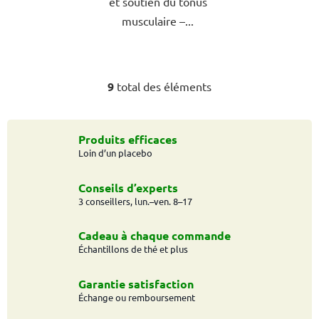
et soutien du tonus
musculaire –...
9
total des éléments
C
o
n
t
Produits efficaces
Loin d’un placebo
r
ô
l
Conseils d’experts
e
3 conseillers, lun.–ven. 8–17
d
e
Cadeau à chaque commande
s
Échantillons de thé et plus
l
i
Garantie satisfaction
s
Échange ou remboursement
t