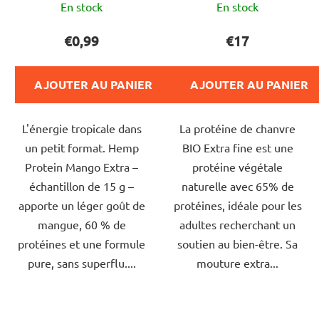
En stock
En stock
moyenne
du
€0,99
€17
produit
est
AJOUTER AU PANIER
AJOUTER AU PANIER
de
5,0
L'énergie tropicale dans
La protéine de chanvre
sur
un petit format. Hemp
BIO Extra fine est une
5
Protein Mango Extra –
protéine végétale
étoiles.
échantillon de 15 g –
naturelle avec 65% de
apporte un léger goût de
protéines, idéale pour les
mangue, 60 % de
adultes recherchant un
protéines et une formule
soutien au bien-être. Sa
pure, sans superflu....
mouture extra...