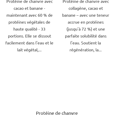
Protéine de chanvre avec
Protéine de chanvre avec
5
5
cacao et banane -
collagène, cacao et
étoiles.
étoiles.
maintenant avec 60 % de
banane – avec une teneur
protéines végétales de
accrue en protéines
haute qualité - 33
(jusqu'à 72 %) et une
portions. Elle se dissout
parfaite solubilité dans
facilement dans l'eau et le
l'eau. Soutient la
lait végétal,...
régénération, la...
Protéine de chanvre