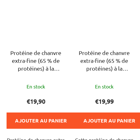
Protéine de chanvre
Protéine de chanvre
extra-fine (65 % de
extra-fine (65 % de
protéines) à la
protéines) à la
vanille, 500 g
mangue, 500 g
L'évaluation
En stock
En stock
moyenne
du
€19,90
€19,99
produit
est
AJOUTER AU PANIER
AJOUTER AU PANIER
de
5,0
Protéine de chanvre extra
Cette protéine de chanvre