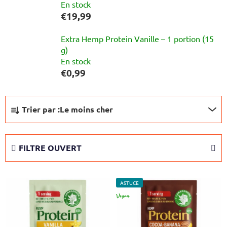
En stock
€19,99
Extra Hemp Protein Vanille – 1 portion (15
g)
En stock
€0,99
T
Trier par :
Le moins cher
r
i
d
FILTRE OUVERT
e
s
L
p
ASTUCE
i
r
VÉGAN
s
o
t
d