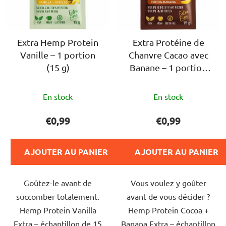
e
u
d
i
e
t
s
Extra Hemp Protein
Extra Protéine de
s
Vanille – 1 portion
Chanvre Cacao avec
p
(15 g)
Banane – 1 portion
r
(15 g)
o
L'évaluation
L'évaluation
d
En stock
En stock
moyenne
moyenne
u
du
du
€0,99
€0,99
i
produit
produit
t
est
est
s
AJOUTER AU PANIER
AJOUTER AU PANIER
de
de
5,0
5,0
Goûtez-le avant de
Vous voulez y goûter
sur
sur
succomber totalement.
avant de vous décider ?
5
5
Hemp Protein Vanilla
Hemp Protein Cocoa +
étoiles.
étoiles.
Extra – échantillon de 15
Banana Extra – échantillon