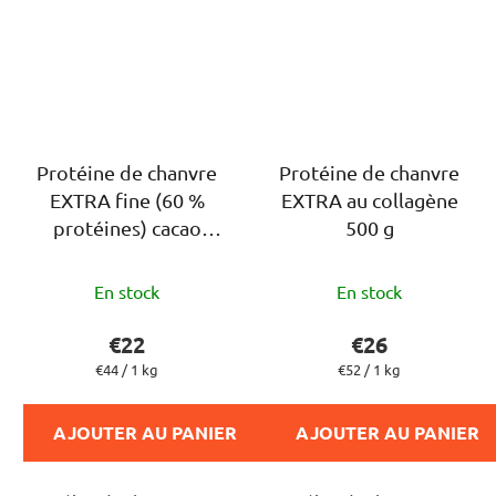
Protéine de chanvre
Protéine de chanvre
EXTRA fine (60 %
EXTRA au collagène
protéines) cacao
500 g
banane, 500g
L'évaluation
L'évaluation
En stock
En stock
moyenne
moyenne
du
du
€22
€26
produit
produit
Prix
Prix
€44 / 1 kg
€52 / 1 kg
de
de
est
est
la
la
de
de
mesure:
mesure:
AJOUTER AU PANIER
AJOUTER AU PANIER
5,0
5,0
sur
sur