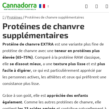
Aller
Recherch
PANI
au
D'AC
contenu
Accueil
/
Protéines
/
Protéines de chanvre supplémentaires
Conseil
Protéines de chanvre
supplémentaires
Protéine de chanvre EXTRA
est une variante plus fine de
protéine de chanvre avec une
teneur en protéines plus
élevée (65–75%)
. Comparé à la protéine RAW classique,
elle
se dissout mieux
, a une
texture plus lisse
et est
plus
facile à digérer
, ce qui est particulièrement apprécié par
les personnes actives, les athlètes et ceux qui préfèrent une
consistance plus lisse.
Grâce à son goût, elle est
appréciée des enfants
également
. Comme les autres protéines de chanvre, elle
contient
les 23 acides aminés
et contribue naturellement à