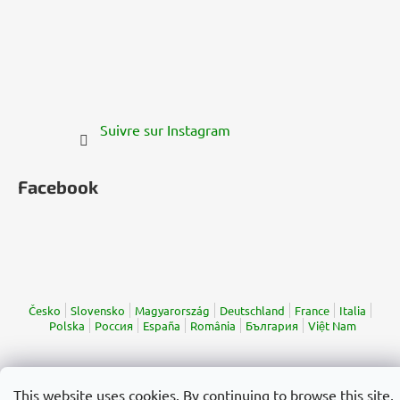
Suivre sur Instagram
Facebook
Česko
Slovensko
Magyarország
Deutschland
France
Italia
Polska
Россия
España
România
България
Việt Nam
Créé par Shoptet
This website uses cookies. By continuing to browse this site,