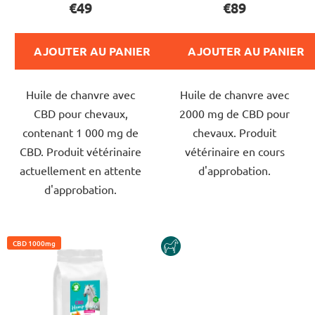
€49
€89
i
produit
produit
t
est
est
s
AJOUTER AU PANIER
AJOUTER AU PANIER
de
de
5,0
5,0
Huile de chanvre avec
Huile de chanvre avec
sur
sur
CBD pour chevaux,
2000 mg de CBD pour
5
5
contenant 1 000 mg de
chevaux. Produit
étoiles.
étoiles.
CBD. Produit vétérinaire
vétérinaire en cours
actuellement en attente
d'approbation.
d'approbation.
CBD 1000mg
HORSE