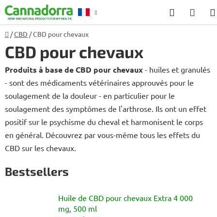
Aller
Recherch
PANI
au
D'AC
contenu
Accueil
/
CBD
/
CBD pour chevaux
Conseil
CBD pour chevaux
Produits à base de CBD pour chevaux
- huiles et granulés
- sont des médicaments vétérinaires approuvés pour le
soulagement de la douleur - en particulier pour le
soulagement des symptômes de l'arthrose. Ils ont un effet
positif sur le psychisme du cheval et harmonisent le corps
en général. Découvrez par vous-même tous les effets du
CBD sur les chevaux.
Bestsellers
Huile de CBD pour chevaux Extra 4 000
mg, 500 ml