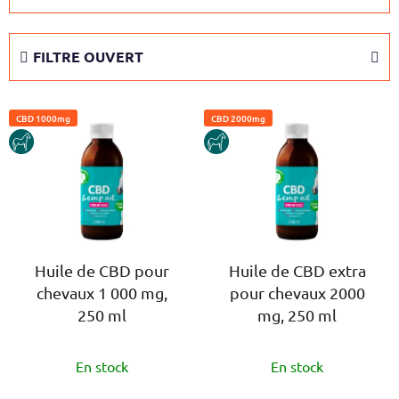
i
d
FILTRE OUVERT
e
s
L
p
CBD 1000mg
CBD 2000mg
i
r
HORSE
HORSE
s
o
t
d
e
u
d
i
e
t
s
Huile de CBD pour
Huile de CBD extra
s
chevaux 1 000 mg,
pour chevaux 2000
p
250 ml
mg, 250 ml
r
o
L'évaluation
L'évaluation
d
En stock
En stock
moyenne
moyenne
u
du
du