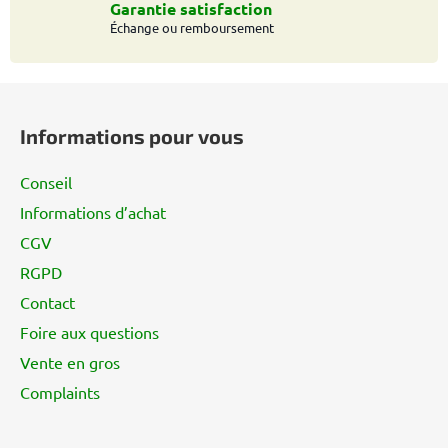
i
Garantie satisfaction
s
Échange ou remboursement
t
e
P
s
i
Informations pour vous
e
d
Conseil
d
Informations d’achat
e
CGV
p
a
RGPD
g
Contact
e
Foire aux questions
Vente en gros
Complaints