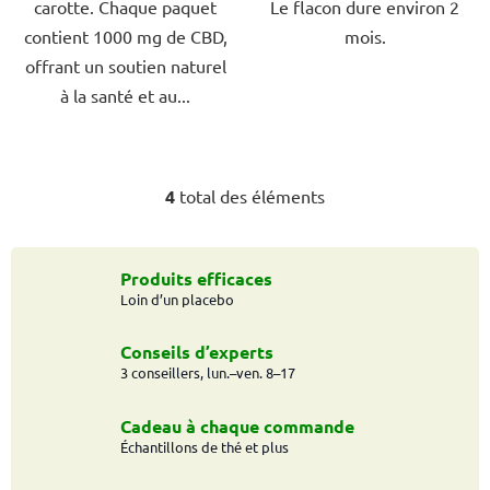
carotte. Chaque paquet
Le flacon dure environ 2
contient 1000 mg de CBD,
mois.
offrant un soutien naturel
à la santé et au...
4
total des éléments
C
o
n
t
Produits efficaces
Loin d’un placebo
r
ô
l
Conseils d’experts
e
3 conseillers, lun.–ven. 8–17
d
e
Cadeau à chaque commande
s
Échantillons de thé et plus
l