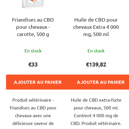
Friandises au CBD
Huile de CBD pour
pour chevaux -
chevaux Extra 4 000
carotte, 500 g
mg, 500 ml
L'évaluation
L'évaluation
En stock
En stock
moyenne
moyenne
du
du
€33
€139,82
produit
produit
est
est
AJOUTER AU PANIER
AJOUTER AU PANIER
de
de
4,0
5,0
Produit vétérinaire -
Huile de CBD extra-forte
sur
sur
friandises au CBD pour
pour chevaux, 500 ml.
5
5
chevaux avec une
Contient 4 000 mg de
étoiles.
étoiles.
délicieuse saveur de
CBD. Produit vétérinaire.