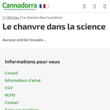
Aller
Recherche
PANIE
au
D'ACH
contenu
Accueil
/
Articles
/
Le chanvre dans la science
Conseil
Le chanvre dans la science
Aucune entrée trouvée...
P
i
Informations pour vous
e
d
Conseil
d
Informations d’achat
e
CGV
p
a
RGPD
g
Contact
e
Foire aux questions