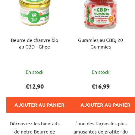
Beurre de chanvre bio
Gummies au CBD, 20
au CBD - Ghee
Gummies
L'évaluation
L'évaluation
En stock
En stock
moyenne
moyenne
du
du
€12,90
€16,99
produit
produit
est
est
AJOUTER AU PANIER
AJOUTER AU PANIER
de
de
5,0
5,0
Découvrez les bienfaits
L'une des façons les plus
sur
sur
de notre Beurre de
amusantes de profiter du
5
5