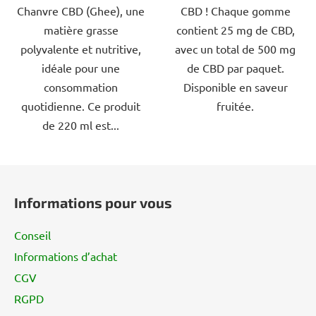
Chanvre CBD (Ghee), une
CBD ! Chaque gomme
étoiles.
étoiles.
matière grasse
contient 25 mg de CBD,
polyvalente et nutritive,
avec un total de 500 mg
idéale pour une
de CBD par paquet.
consommation
Disponible en saveur
quotidienne. Ce produit
fruitée.
de 220 ml est...
P
i
Informations pour vous
e
d
Conseil
d
Informations d’achat
e
CGV
p
a
RGPD