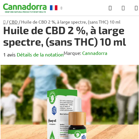
Aller
Recherch
PANI
au
D'AC
contenu
Accueil
/
CBD
/
Huile de CBD 2 %, à large spectre, (sans THC) 10 ml
Conseil
Huile de CBD 2 %, à large
spectre, (sans THC) 10 ml
Marque:
Cannadorra
L'évaluation
1 avis
Détails de la notation
moyenne
du
produit
est
de
4,0
sur
5
étoiles.