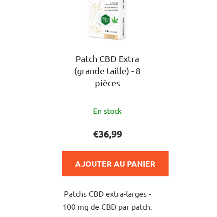
Patch CBD Extra
(grande taille) - 8
pièces
L'évaluation
En stock
moyenne
du
€36,99
produit
est
AJOUTER AU PANIER
de
4,8
Patchs CBD extra-larges -
sur
100 mg de CBD par patch.
5