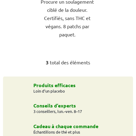
Procure un soulagement
étoiles.
ciblé de la douleur.
Certifiés, sans THC et
végans. 8 patchs par
paquet.
3
total des éléments
C
o
n
t
Produits efficaces
Loin d’un placebo
r
ô
l
Conseils d’experts
e
3 conseillers, lun.–ven. 8–17
d
e
Cadeau à chaque commande
s
Échantillons de thé et plus