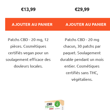
u
du
du
€13,99
€29,99
i
produit
produit
t
est
est
s
AJOUTER AU PANIER
AJOUTER AU PANIER
de
de
5,0
5,0
Patchs CBD - 20 mg, 12
Patchs CBD - 20 mg
sur
sur
pièces. Cosmétiques
chacun, 30 patchs par
5
5
certifiés vegan pour un
paquet. Soulagement
étoiles.
étoiles.
soulagement efficace des
durable pendant un mois
douleurs locales.
entier. Cosmétiques
certifiés sans THC,
végétaliens.