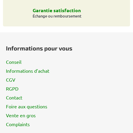
l
i
Garantie satisfaction
s
Échange ou remboursement
t
e
P
s
i
Informations pour vous
e
d
Conseil
d
Informations d’achat
e
CGV
p
a
RGPD
g
Contact
e
Foire aux questions
Vente en gros
Complaints