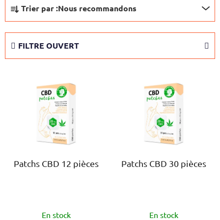
T
Trier par :
Nous recommandons
r
i
d
FILTRE OUVERT
e
s
L
p
i
r
s
o
t
d
e
u
d
i
e
t
s
Patchs CBD 12 pièces
Patchs CBD 30 pièces
s
p
r
o
L'évaluation
L'évaluation
d
En stock
En stock
moyenne
moyenne