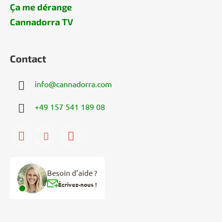
Ça me dérange
Cannadorra TV
Contact
info
@
cannadorra.com
+49 157 541 189 08
Besoin d’aide ?
Écrivez-nous !