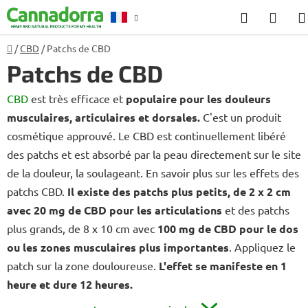
Aller
Recherch
PANI
au
D'AC
contenu
Accueil
/
CBD
/
Patchs de CBD
Conseil
Patchs de CBD
CBD
est très efficace et
populaire pour les douleurs
musculaires, articulaires et dorsales.
C'est un produit
cosmétique approuvé. Le CBD est continuellement libéré
des patchs et est absorbé par la peau directement sur le site
de la douleur, la soulageant. En savoir plus sur les effets des
patchs CBD.
Il existe des patchs plus petits, de 2 x 2 cm
avec 20 mg de CBD pour les articulations
et des patchs
plus grands, de 8 x 10 cm avec
100 mg de CBD pour le dos
ou les zones musculaires plus importantes
. Appliquez le
patch sur la zone douloureuse.
L'effet se manifeste en 1
heure et dure 12 heures.