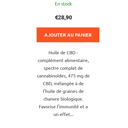
En stock
moyenne
du
€28,90
produit
est
AJOUTER AU PANIER
de
5,0
Huile de CBD -
sur
complément alimentaire,
5
spectre complet de
étoiles.
cannabinoïdes, 475 mg de
CBD, mélangée à de
l'huile de graines de
chanvre biologique.
Favorise l'immunité et a
un effet...