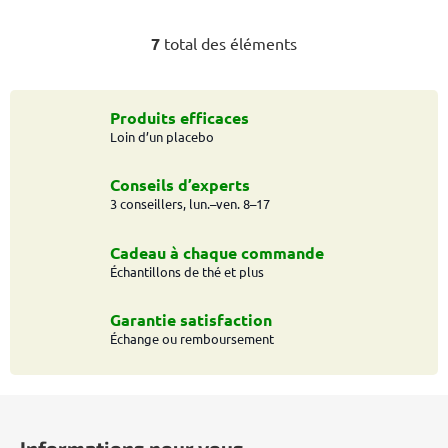
7
total des éléments
C
o
n
t
Produits efficaces
Loin d’un placebo
r
ô
l
Conseils d’experts
e
3 conseillers, lun.–ven. 8–17
d
e
Cadeau à chaque commande
s
Échantillons de thé et plus
l
i
Garantie satisfaction
s
Échange ou remboursement
t
e
P
s
i
Informations pour vous