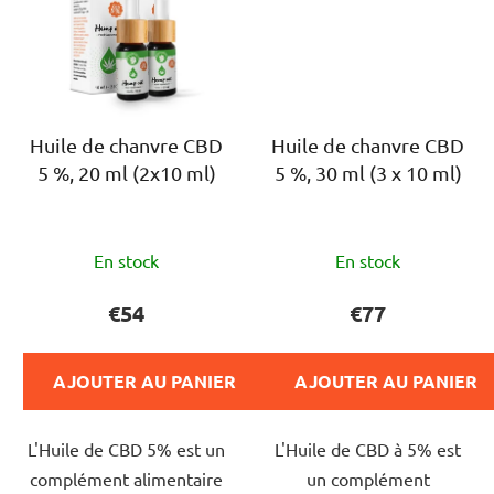
Huile de chanvre CBD
Huile de chanvre CBD
5 %, 20 ml (2x10 ml)
5 %, 30 ml (3 x 10 ml)
L'évaluation
L'évaluation
En stock
En stock
moyenne
moyenne
du
du
€54
€77
produit
produit
est
est
AJOUTER AU PANIER
AJOUTER AU PANIER
de
de
4,0
5,0
L'Huile de CBD 5% est un
L'Huile de CBD à 5% est
sur
sur
complément alimentaire
un complément
5
5