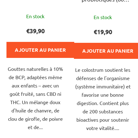
gélules)
L'évaluation
L'évaluation
En stock
En stock
moyenne
moyenne
du
du
€39,90
€19,90
produit
produit
est
est
AJOUTER AU PANIER
AJOUTER AU PANIER
de
de
5,0
5,0
Gouttes naturelles à 10%
sur
Le colostrum soutient les
sur
de BCP, adaptées même
5
défenses de l'organisme
5
aux enfants – avec un
étoiles.
(système immunitaire) et
étoiles.
goût fruité, sans CBD ni
favorise une bonne
THC. Un mélange doux
digestion. Contient plus
d'huile de chanvre, de
de 200 substances
clou de girofle, de poivre
bioactives pour soutenir
et de...
votre vitalité....