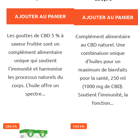
produit
produit
t
est
est
s
AJOUTER AU PANIER
AJOUTER AU PANIER
de
de
4,8
5,0
Les gouttes de CBD 5 % à
sur
Complément alimentaire
sur
saveur fruitée sont un
5
au CBD naturel. Une
5
complément alimentaire
étoiles.
combinaison unique
étoiles.
unique qui soutient
d'huiles pour un
l'immunité et harmonise
maximum de bienfaits
les processus naturels du
pour la santé, 250 ml
corps. L'huile offre un
(1000 mg de CBD).
spectre...
Soutient l'immunité, la
fonction...
CBD 5%
CBD 5%