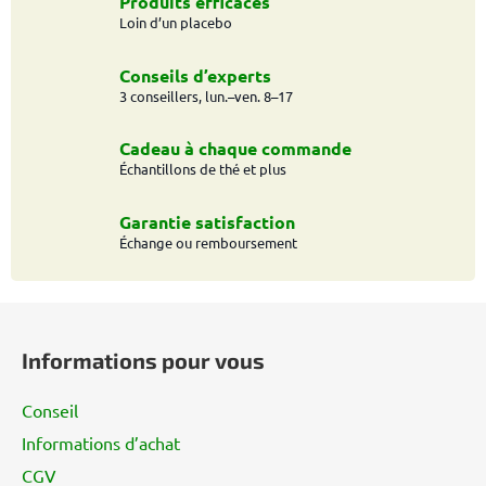
t
Produits efficaces
Loin d’un placebo
r
ô
l
Conseils d’experts
e
3 conseillers, lun.–ven. 8–17
d
e
Cadeau à chaque commande
s
Échantillons de thé et plus
l
i
Garantie satisfaction
s
Échange ou remboursement
t
e
P
s
i
Informations pour vous
e
d
Conseil
d
Informations d’achat
e
CGV
p