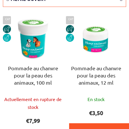
e
s
L
p
CAT
CAT
i
r
HORSE
HORSE
s
o
DOG
DOG
t
d
e
u
d
i
e
t
s
Pommade au chanvre
Pommade au chanvre
s
pour la peau des
pour la peau des
p
animaux, 100 ml
animaux, 12 ml
r
o
L'évaluation
L'évaluation
d
Actuellement en rupture de
En stock
moyenne
moyenne
u
stock
du
du
€3,50
i
produit
produit
€7,99
t
est
est
s