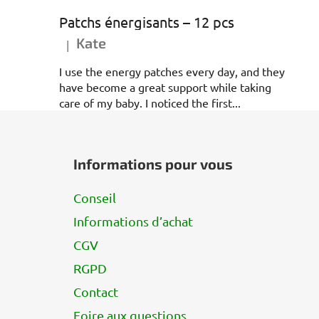
Patchs énergisants – 12 pcs
Kate
|
L'évaluation du produit est de 5 sur 5 étoiles.
I use the energy patches every day, and they
have become a great support while taking
care of my baby. I noticed the first...
P
i
Informations pour vous
e
d
Conseil
d
Informations d’achat
e
p
CGV
a
RGPD
g
Contact
e
Foire aux questions