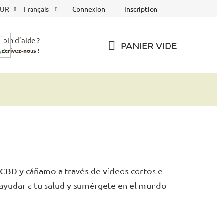
Connexion
Inscription
EUR
Français
soin d’aide ?
PANIER VIDE
Écrivez-nous !
PANIER
D'ACHAT
 CBD y cáñamo a través de vídeos cortos e
ayudar a tu salud y sumérgete en el mundo