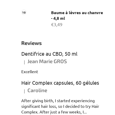
Baume à lèvres au chanvre
- 4,8 ml
€3,49
Reviews
Dentifrice au CBD, 50 ml
Jean Marie GROS
|
L'évaluation du produit est de 5 sur 5 étoiles.
Excellent
Hair Complex capsules, 60 gélules
Caroline
|
L'évaluation du produit est de 5 sur 5 étoiles.
After giving birth, I started experiencing
significant hair loss, so I decided to try Hair
Complex. After just a few weeks, I...