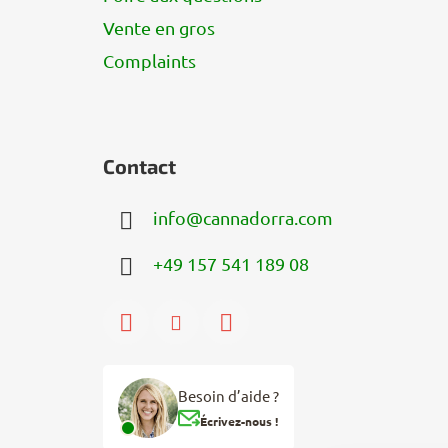
Vente en gros
Complaints
Contact
info
@
cannadorra.com
+49 157 541 189 08
Besoin d’aide ?
Écrivez-nous !