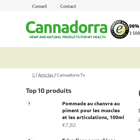
Aller
Conseil
Contact
au
contenu
98% 
3 500
Accueil
/
Articles
/
Cannadorra Tv
E
Top 10 produits
n
c
Pommade au chanvre au
a
piment pour les muscles
d
et les articulations, 100ml
r
€7,82
é