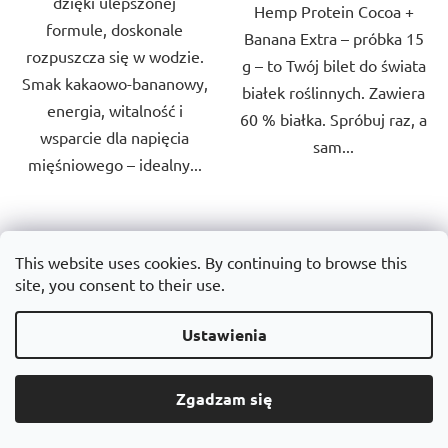
dzięki ulepszonej
Hemp Protein Cocoa +
formule, doskonale
Banana Extra – próbka 15
rozpuszcza się w wodzie.
g – to Twój bilet do świata
Smak kakaowo-bananowy,
białek roślinnych. Zawiera
energia, witalność i
60 % białka. Spróbuj raz, a
wsparcie dla napięcia
sam...
mięśniowego – idealny...
TIPP
This website uses cookies. By continuing to browse this
VEGAN
site, you consent to their use.
Ustawienia
Zgadzam się
Extra Hemp Protein
Extra Hemp Protein
Mango – 1 porcja (15
Vanilla – 1 porcja (15