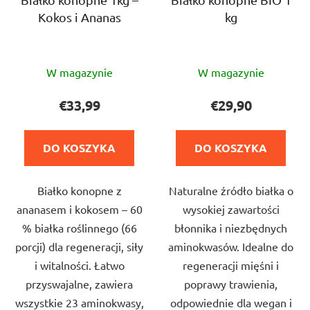
Kokos i Ananas
kg
Średnia
Średnia
W magazynie
W magazynie
ocena
ocena
produktu
produktu
€33,99
€29,90
wynosi
wynosi
5,0
5,0
DO KOSZYKA
DO KOSZYKA
na
na
5
5
Białko konopne z
Naturalne źródło białka o
gwiazdek.
gwiazdek.
ananasem i kokosem – 60
wysokiej zawartości
% białka roślinnego (66
błonnika i niezbędnych
porcji) dla regeneracji, siły
aminokwasów. Idealne do
i witalności. Łatwo
regeneracji mięśni i
przyswajalne, zawiera
poprawy trawienia,
wszystkie 23 aminokwasy,
odpowiednie dla wegan i