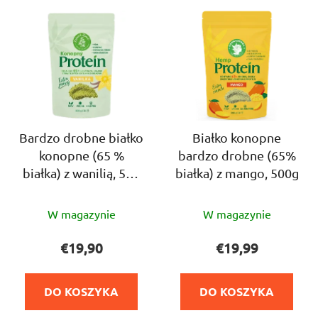
L
o
i
d
s
u
t
k
a
t
p
ó
r
w
o
Bardzo drobne białko
Białko konopne
konopne (65 %
bardzo drobne (65%
d
białka) z wanilią, 500
białka) z mango, 500g
u
g
k
Średnia
t
W magazynie
W magazynie
ocena
ó
produktu
€19,90
€19,99
w
wynosi
5,0
DO KOSZYKA
DO KOSZYKA
na
5