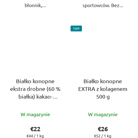
błonnik,...
sportowców. Bez...
TIPP
Białko konopne
Białko konopne
ekstra drobne (60 %
EXTRA z kolagenem
białka) kakao-
500 g
bananowe, 500g
Średnia
Średnia
W magazynie
W magazynie
ocena
ocena
produktu
produktu
€22
€26
wynosi
wynosi
Cena
Cena
€44 / 1 kg
€52 / 1 kg