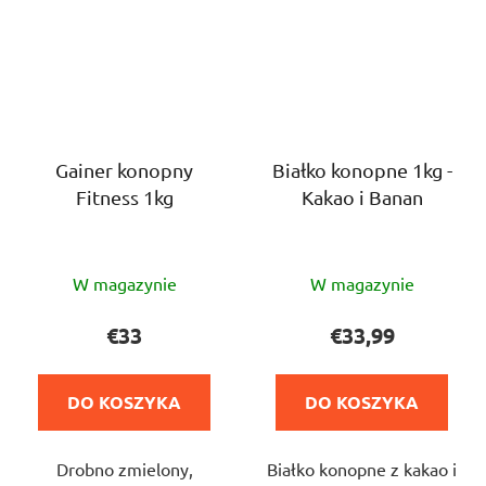
Gainer konopny
Białko konopne 1kg -
Fitness 1kg
Kakao i Banan
Średnia
Średnia
W magazynie
W magazynie
ocena
ocena
produktu
produktu
€33
€33,99
wynosi
wynosi
4,0
4,0
DO KOSZYKA
DO KOSZYKA
na
na
5
5
Drobno zmielony,
Białko konopne z kakao i
gwiazdek.
gwiazdek.