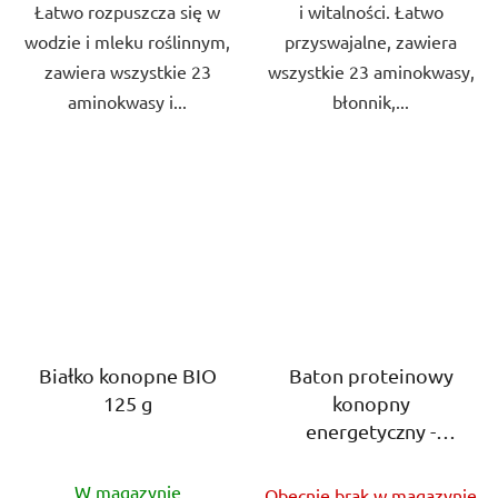
Łatwo rozpuszcza się w
i witalności. Łatwo
wodzie i mleku roślinnym,
przyswajalne, zawiera
zawiera wszystkie 23
wszystkie 23 aminokwasy,
aminokwasy i...
błonnik,...
Białko konopne BIO
Baton proteinowy
125 g
konopny
energetyczny -
Nerkowiec 40g
Średnia
Średnia
W magazynie
Obecnie brak w magazynie