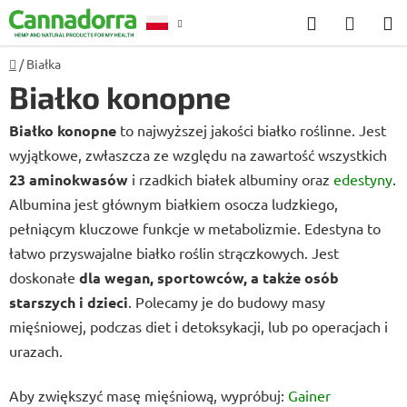
Przejść
Szukaj
KOSZ
do
treści
Home
/
Białka
Poradnia
Białko konopne
Białko konopne
to najwyższej jakości białko roślinne. Jest
wyjątkowe, zwłaszcza ze względu na zawartość wszystkich
23 aminokwasów
i rzadkich białek albuminy oraz
edestyny
.
Albumina jest głównym białkiem osocza ludzkiego,
pełniącym kluczowe funkcje w metabolizmie. Edestyna to
łatwo przyswajalne białko roślin strączkowych. Jest
doskonałe
dla wegan, sportowców, a także osób
starszych i dzieci
. Polecamy je do budowy masy
mięśniowej, podczas diet i detoksykacji, lub po operacjach i
urazach.
Aby zwiększyć masę mięśniową, wypróbuj:
Gainer