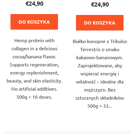
produktu
€24,90
€24,90
wynosi
wynosi
5,0
4,0
DO KOSZYKA
DO KOSZYKA
na
na
5
5
Hemp protein with
gwiazdek.
Białko konopne z Tribulus
gwiazdek.
collagen in a delicious
Terrestris o smaku
cocoa/banana flavor.
kakaowo-bananowym.
Supports regeneration,
Zaprojektowane, aby
energy replenishment,
wspierać energię i
beauty, and skin elasticity.
witalność – idealne dla
No artificial additives.
mężczyzn. Bez
500g = 16 doses.
sztucznych składników.
500g = 33...