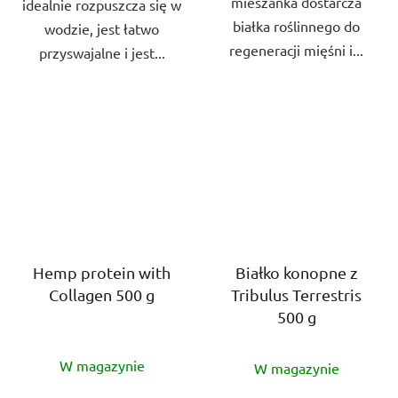
mieszanka dostarcza
idealnie rozpuszcza się w
białka roślinnego do
wodzie, jest łatwo
regeneracji mięśni i...
przyswajalne i jest...
Hemp protein with
Białko konopne z
Collagen 500 g
Tribulus Terrestris
500 g
Średnia
Średnia
W magazynie
W magazynie
ocena
ocena
produktu