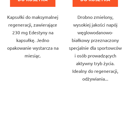
na
na
5
5
Kapsułki do maksymalnej
Drobno zmielony,
gwiazdek.
gwiazdek.
regeneracji, zawierające
wysokiej jakości napój
230 mg Edestyny na
węglowodanowo-
kapsułkę. Jedno
białkowy przeznaczony
opakowanie wystarcza na
specjalnie dla sportowców
miesiąc.
i osób prowadzących
aktywny tryb życia.
Idealny do regeneracji,
odżywiania...