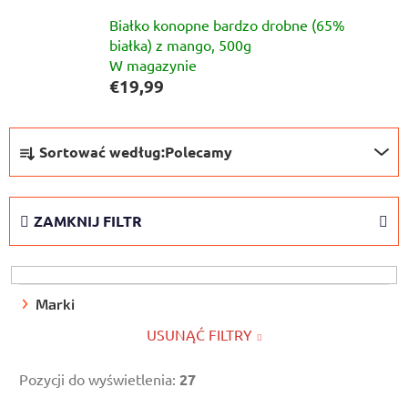
Białko konopne bardzo drobne (65%
białka) z mango, 500g
W magazynie
€19,99
S
Sortować według:
Polecamy
o
r
t
ZAMKNIJ FILTR
o
w
a
n
Marki
i
USUNĄĆ FILTRY
e
p
Pozycji do wyświetlenia:
27
r