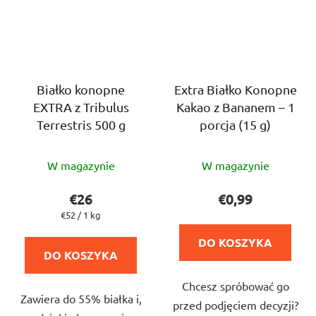
Białko konopne
Extra Białko Konopne
EXTRA z Tribulus
Kakao z Bananem – 1
Terrestris 500 g
porcja (15 g)
Średnia
W magazynie
W magazynie
ocena
produktu
€26
€0,99
wynosi
Cena
€52 / 1 kg
jednostkowa:
5,0
DO KOSZYKA
na
DO KOSZYKA
5
Chcesz spróbować go
gwiazdek.
Zawiera do 55% białka i,
przed podjęciem decyzji?