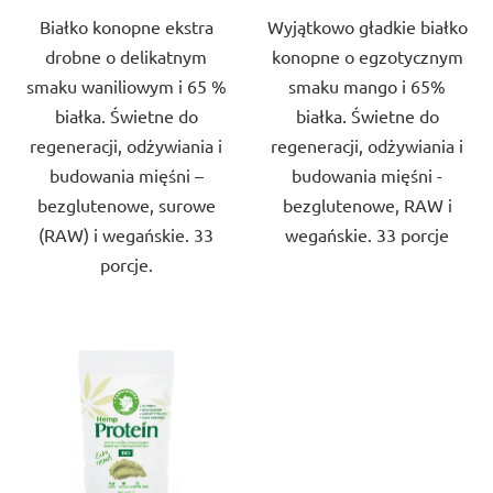
Białko konopne ekstra
Wyjątkowo gładkie białko
gwiazdek.
drobne o delikatnym
konopne o egzotycznym
smaku waniliowym i 65 %
smaku mango i 65%
białka. Świetne do
białka. Świetne do
regeneracji, odżywiania i
regeneracji, odżywiania i
budowania mięśni –
budowania mięśni -
bezglutenowe, surowe
bezglutenowe, RAW i
(RAW) i wegańskie. 33
wegańskie. 33 porcje
porcje.