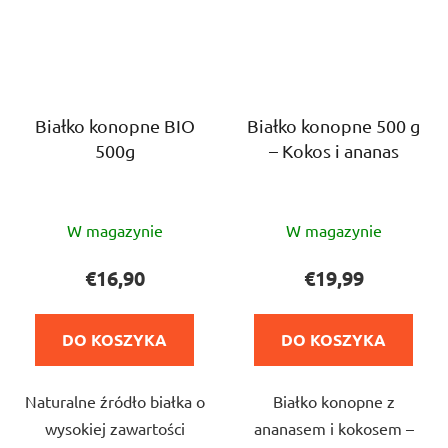
Białko konopne BIO
Białko konopne 500 g
500g
– Kokos i ananas
Średnia
Średnia
W magazynie
W magazynie
ocena
ocena
produktu
produktu
€16,90
€19,99
wynosi
wynosi
4,5
5,0
DO KOSZYKA
DO KOSZYKA
na
na
5
5
Naturalne źródło białka o
Białko konopne z
gwiazdek.
gwiazdek.
wysokiej zawartości
ananasem i kokosem –