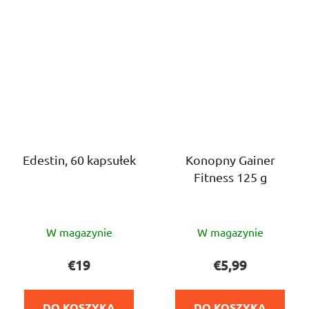
Edestin, 60 kapsułek
Konopny Gainer
Fitness 125 g
Średnia
Średnia
W magazynie
W magazynie
ocena
ocena
produktu
produktu
€19
€5,99
wynosi
wynosi
5,0
4,0
DO KOSZYKA
DO KOSZYKA