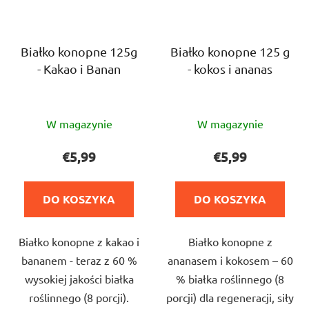
Białko konopne 125g
Białko konopne 125 g
- Kakao i Banan
- kokos i ananas
Średnia
Średnia
W magazynie
W magazynie
ocena
ocena
produktu
produktu
€5,99
€5,99
wynosi
wynosi
4,0
3,0
DO KOSZYKA
DO KOSZYKA
na
na
5
5
Białko konopne z kakao i
Białko konopne z
gwiazdek.
gwiazdek.
bananem - teraz z 60 %
ananasem i kokosem – 60
wysokiej jakości białka
% białka roślinnego (8
roślinnego (8 porcji).
porcji) dla regeneracji, siły