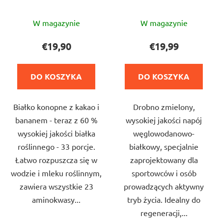
Średnia
Średnia
W magazynie
W magazynie
ocena
ocena
produktu
produktu
€19,90
€19,99
wynosi
wynosi
5,0
4,0
DO KOSZYKA
DO KOSZYKA
na
na
5
5
Białko konopne z kakao i
Drobno zmielony,
gwiazdek.
gwiazdek.
bananem - teraz z 60 %
wysokiej jakości napój
wysokiej jakości białka
węglowodanowo-
roślinnego - 33 porcje.
białkowy, specjalnie
Łatwo rozpuszcza się w
zaprojektowany dla
wodzie i mleku roślinnym,
sportowców i osób
zawiera wszystkie 23
prowadzących aktywny
aminokwasy...
tryb życia. Idealny do
regeneracji,...