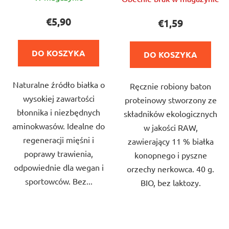
ocena
ocena
produktu
produktu
€5,90
€1,59
wynosi
wynosi
4,0
5,0
DO KOSZYKA
DO KOSZYKA
na
na
5
5
Naturalne źródło białka o
gwiazdek.
Ręcznie robiony baton
gwiazdek.
wysokiej zawartości
proteinowy stworzony ze
błonnika i niezbędnych
składników ekologicznych
aminokwasów. Idealne do
w jakości RAW,
regeneracji mięśni i
zawierający 11 % białka
poprawy trawienia,
konopnego i pyszne
odpowiednie dla wegan i
orzechy nerkowca. 40 g.
sportowców. Bez...
BIO, bez laktozy.