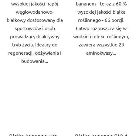
wysokiej jakości napój
bananem - teraz z 60 %
węglowodanowo-
wysokiej jakości białka
białkowy dostosowany dla
roślinnego - 66 porcji.
sportowców i osób
Łatwo rozpuszcza się w
prowadzących aktywny
wodzie i mleku roślinnym,
tryb życia. Idealny do
zawiera wszystkie 23
regeneracji, odżywiania i
aminokwasy...
budowania...
Białko konopne 1kg –
Białko konopne BIO 1