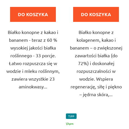
jednostkowa:
jednostkowa:
5,0
5,0
na
na
DO KOSZYKA
DO KOSZYKA
5
5
gwiazdek.
gwiazdek.
Białko konopne z kakao i
Białko konopne z
bananem - teraz z 60 %
kolagenem, kakao i
wysokiej jakości białka
bananem – o zwiększonej
roślinnego - 33 porcje.
zawartości białka (do
Łatwo rozpuszcza się w
72%) i doskonałej
wodzie i mleku roślinnym,
rozpuszczalności w
zawiera wszystkie 23
wodzie. Wspiera
aminokwasy...
regenerację, siłę i piękno
– jędrna skóra,...
TIPP
VEGAN