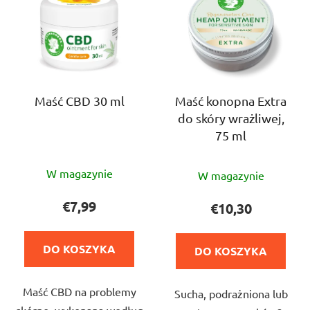
s
u
t
k
a
t
p
ó
r
w
o
Maść CBD 30 ml
Maść konopna Extra
do skóry wrażliwej,
d
75 ml
u
k
Średnia
Średnia
t
W magazynie
W magazynie
ocena
ocena
ó
produktu
produktu
€7,99
€10,30
w
wynosi
wynosi
4,8
5,0
DO KOSZYKA
DO KOSZYKA
na
na
5
5
Maść CBD na problemy
gwiazdek.
Sucha, podrażniona lub
gwiazdek.