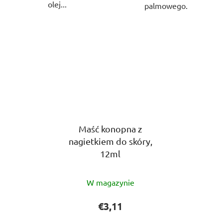
olej...
palmowego.
Maść konopna z
nagietkiem do skóry,
12ml
Średnia
W magazynie
ocena
produktu
€3,11
wynosi