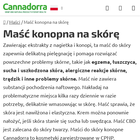
Przejść
Szukaj
KOSZ
do
treści
Home
/
Maści
/
Maść konopna na skórę
Poradnia
Maść konopna na skórę
Zawierając ekstrakty z nagietka i konopi, ta maść do skóry
zapewnia delikatną pielęgnację i pomaga rozwiązać
powszechne problemy skórne, takie jak
egzema, łuszczyca,
sucha i uszkodzona skóra, alergiczne reakcje skórne,
trądzik i inne problemy skórne.
Maść nie zawiera
substancji pochodzenia naftowego. Nakładaj na
problematyczne miejsca kilka razy dziennie w razie
potrzeby, delikatnie wmasowując w skórę. Maść sprawia, że
skóra jest nawilżona i elastyczna. Krem można ponownie
nałożyć, jeśli skóra stanie się sucha lub swędząca. Maść CBD
jest zalecana do skóry twarzy. Maści do skóry konopne
Cannadorra to kosmetyki zarejestrowane w CPNP.