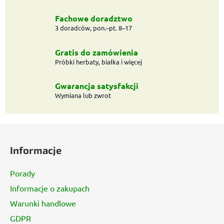
o
l
Fachowe doradztwo
k
3 doradców, pon.–pt. 8–17
i
l
Gratis do zamówienia
i
Próbki herbaty, białka i więcej
s
t
Gwarancja satysfakcji
y
Wymiana lub zwrot
S
t
Informacje
o
p
Porady
k
Informacje o zakupach
a
Warunki handlowe
GDPR