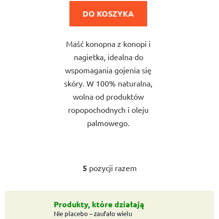
5,0
DO KOSZYKA
na
5
Maść konopna z konopi i
gwiazdek.
nagietka, idealna do
wspomagania gojenia się
skóry. W 100% naturalna,
wolna od produktów
ropopochodnych i oleju
palmowego.
5
pozycji razem
K
o
n
t
Produkty, które działają
Nie placebo – zaufało wielu
r