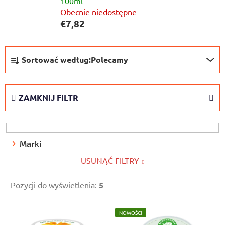
100ml
Obecnie niedostępne
€7,82
S
Sortować według:
Polecamy
o
r
t
ZAMKNIJ FILTR
o
w
a
n
Marki
i
USUNĄĆ FILTRY
e
p
Pozycji do wyświetlenia:
5
r
L
o
NOWOŚCI
i
d