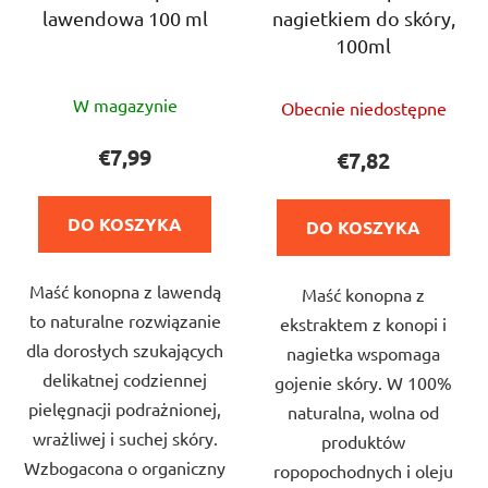
lawendowa 100 ml
nagietkiem do skóry,
100ml
Średnia
Średnia
W magazynie
Obecnie niedostępne
ocena
ocena
produktu
produktu
€7,99
€7,82
wynosi
wynosi
5,0
5,0
DO KOSZYKA
DO KOSZYKA
na
na
5
5
Maść konopna z lawendą
gwiazdek.
Maść konopna z
gwiazdek.
to naturalne rozwiązanie
ekstraktem z konopi i
dla dorosłych szukających
nagietka wspomaga
delikatnej codziennej
gojenie skóry. W 100%
pielęgnacji podrażnionej,
naturalna, wolna od
wrażliwej i suchej skóry.
produktów
Wzbogacona o organiczny
ropopochodnych i oleju