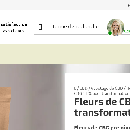
satisfaction
Be
+ avis clients
Accueil
/
CBD
/
Vapotage de CBD
/
H
CBG 11 % pour transformation 
Fleurs de C
transformat
Fleurs de CBG premiu