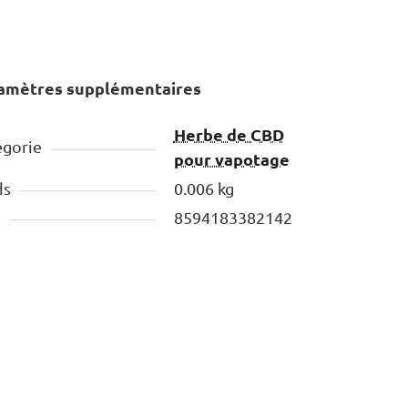
amètres supplémentaires
Herbe de CBD
égorie
pour vapotage
ds
0.006 kg
N
8594183382142