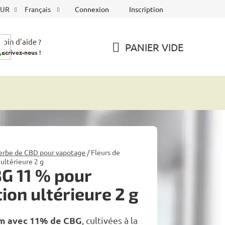
Connexion
Inscription
EUR
Français
soin d’aide ?
PANIER VIDE
Écrivez-nous !
PANIER
D'ACHAT
erbe de CBD pour vapotage
/
Fleurs de
ultérieure 2 g
BG 11 % pour
ion ultérieure 2 g
m avec 11% de CBG
, cultivées à la