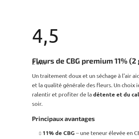
4,5
L'évaluation
moyenne
Fleurs de CBG premium 11% (2 g
2 avis
du
produit
est
Un traitement doux et un séchage à l'air ai
de
et la qualité générale des fleurs. Un choi
4,5
sur
détente et du c
ralentir et profiter de la
5
étoiles.
soir.
Principaux avantages
11% de CBG
– une teneur élevée en CB