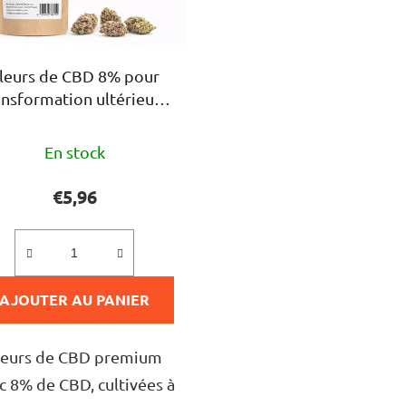
leurs de CBD 8% pour
ansformation ultérieure
2 g
L'évaluation
En stock
moyenne
du
€5,96
produit
est
de
AJOUTER AU PANIER
5,0
sur
5
leurs de CBD premium
étoiles.
c 8% de CBD, cultivées à