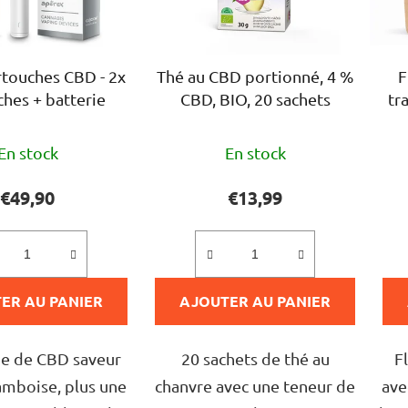
rtouches CBD - 2x
Thé au CBD portionné, 4 %
F
ches + batterie
CBD, BIO, 20 sachets
tr
L'évaluation
L'évaluation
En stock
En stock
moyenne
moyenne
du
du
€49,90
€13,99
produit
produit
est
est
de
de
ER AU PANIER
5,0
AJOUTER AU PANIER
5,0
sur
sur
5
5
e de CBD saveur
20 sachets de thé au
F
étoiles.
étoiles.
ramboise, plus une
chanvre avec une teneur de
ave