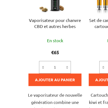
Vaporisateur pour chanvre
Set de ca
CBD et autres herbes
cartou
L'évaluation
En stock
moyenne
du
€65
produit
est
de
AJOUTER AU PANIER
5,0
AJOUT
sur
5
Le vaporisateur de nouvelle
Cartouch
étoiles.
génération combine une
kiwi et f