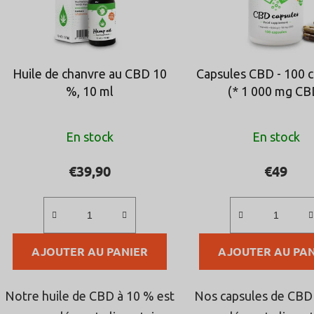
d
e
s
p
Huile de chanvre au CBD 10
Capsules CBD - 100 
r
%, 10 ml
(* 1 000 mg CB
o
d
L'évaluation
L'éval
u
En stock
En stock
moyenne
moyen
i
du
du
€39,90
€49
t
produit
produi
s
est
est
de
de
AJOUTER AU PANIER
5,0
AJOUTER AU PAN
4,7
sur
sur
5
5
Notre huile de CBD à 10 % est
Nos capsules de CBD