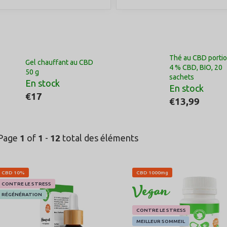
Thé au CBD porti
Gel chauffant au CBD
4 % CBD, BIO, 20
50 g
sachets
En stock
En stock
€17
€13,99
1
1
12
Page
of
-
total des éléments
L
CBD 10%
CBD 1000mg
i
CONTRE LE STRESS
VÉGAN
s
RÉGÉNÉRATION
t
CONTRE LE STRESS
e
MEILLEUR SOMMEIL