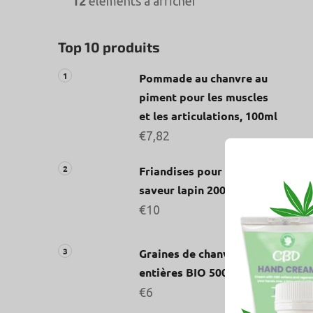
12
éléments à afficher
Top 10 produits
Pommade au chanvre au
piment pour les muscles
et les articulations, 100ml
€7,82
Friandises pour chiens,
saveur lapin 200 g
€10
Graines de chanvre
entières BIO 500g
€6