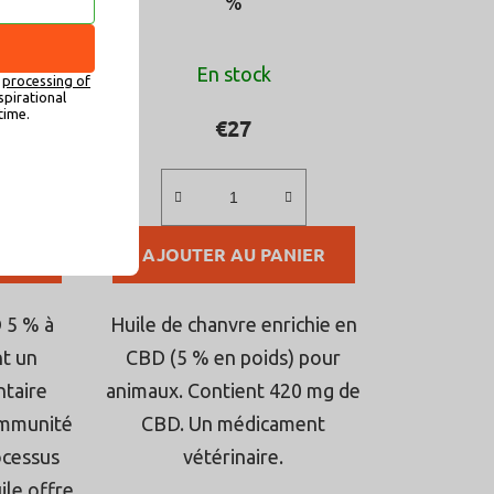
%
uation
L'évaluation
En stock
e
processing of
ne
moyenne
spirational
time.
du
€27
t
produit
est
de
IER
AJOUTER AU PANIER
4,9
sur
5
 5 % à
Huile de chanvre enrichie en
.
étoiles.
nt un
CBD (5 % en poids) pour
taire
animaux. Contient 420 mg de
'immunité
CBD. Un médicament
ocessus
vétérinaire.
ile offre