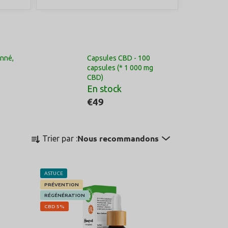
onné,
Capsules CBD - 100
capsules (* 1 000 mg
CBD)
En stock
€49
T
Nous recommandons
Trier par :
r
i
d
ASTUCE
e
PRÉVENTION
s
RÉGÉNÉRATION
p
CBD 5%
r