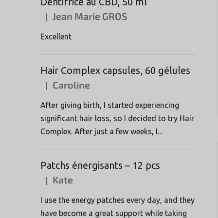
Dentifrice au CBD, 50 ml
Jean Marie GROS
|
L'évaluation du produit est de 5 sur 5 étoiles.
Excellent
Hair Complex capsules, 60 gélules
Caroline
|
L'évaluation du produit est de 5 sur 5 étoiles.
After giving birth, I started experiencing
significant hair loss, so I decided to try Hair
Complex. After just a few weeks, I...
Patchs énergisants – 12 pcs
Kate
|
L'évaluation du produit est de 5 sur 5 étoiles.
I use the energy patches every day, and they
have become a great support while taking