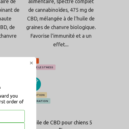
.
étoiles.
aire de
alimentaire, spectre complet
binant de
de cannabinoïdes, 475 mg de
 haute
CBD, mélangée à de l'huile de
CBD, de
graines de chanvre biologique.
 chanvre
Favorise l'immunité et a un
effet...
×
CBD 5%
CONTRE LE STRESS
CAT
DOG
e
PRÉVENTION
eward you
irst order of
RÉGÉNÉRATION
saveur
Huile de CBD pour chiens 5