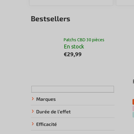
Bestsellers
Patchs CBD 30 pièces
En stock
€29,99
E
n
c
a
Marques
d
Durée de l’effet
r
é
Efficacité