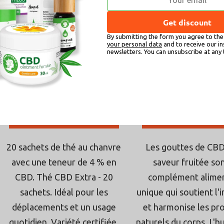
CBD, BIO, 20 sachets
fruitée, 10 ml
Get discount
L'évaluation
L'éval
En stock
En stock
By submitting the form you agree to th
moyenne
moyen
your personal data
and to receive our in
newsletters. You can unsubscribe at any 
du
du
€13,99
€31,90
produit
produi
est
est
de
de
AJOUTER AU PANIER
5,0
AJOUTER AU PAN
4,8
sur
sur
5
5
20 sachets de thé au chanvre
Les gouttes de CBD
étoiles.
étoiles
avec une teneur de 4 % en
saveur fruitée so
CBD. Thé CBD Extra - 20
complément alimen
sachets. Idéal pour les
unique qui soutient l
déplacements et un usage
et harmonise les pr
quotidien. Variété certifiée,
naturels du corps. L'hu