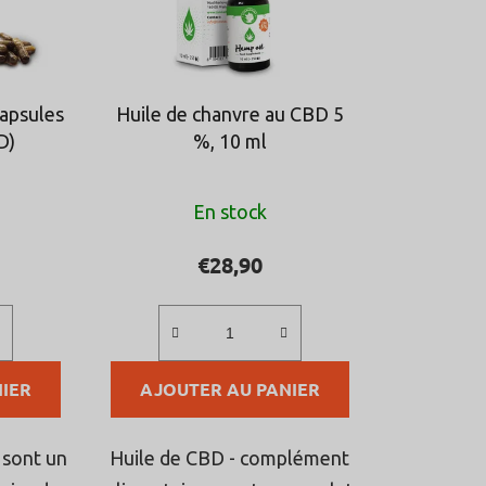
o
d
u
i
capsules
Huile de chanvre au CBD 5
t
D)
%, 10 ml
s
uation
L'évaluation
En stock
ne
moyenne
du
€28,90
t
produit
est
de
IER
AJOUTER AU PANIER
5,0
sur
5
 sont un
Huile de CBD - complément