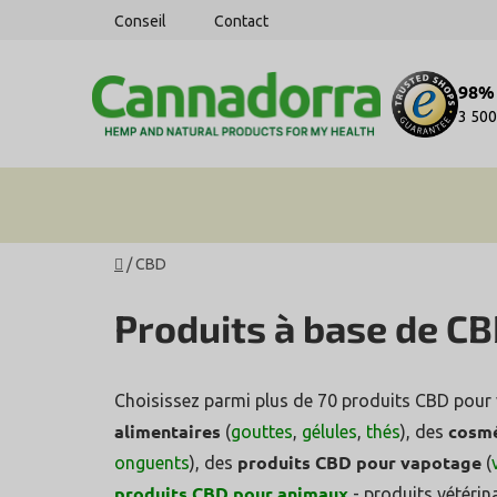
Aller
Conseil
Contact
au
contenu
98% 
3 500
Accueil
/
CBD
Produits à base de C
Choisissez parmi plus de 70 produits CBD pour
alimentaires
cosm
(
gouttes
,
gélules
,
thés
), des
produits CBD pour vapotage
onguents
), des
(
produits CBD pour animaux
- produits vétérin