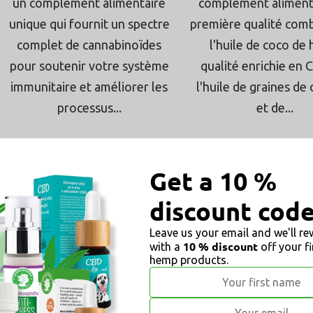
étoiles.
étoiles
un complément alimentaire
complément aliment
unique qui fournit un spectre
première qualité com
complet de cannabinoïdes
l'huile de coco de
pour soutenir votre système
qualité enrichie en 
immunitaire et améliorer les
l'huile de graines de
processus...
et de...
CBD 4%
IMMUNITÉ
CONTRE LE STRESS
PRÉVENTION
Get a 10 %
MEILLEUR SOMMEIL
RÉGÉNÉRATION
CBD 5%
discount cod
Leave us your email and we'll r
10 % discount
with a
off your f
hemp products.
Thé au CBD portionné, 4 %
Huile de CBD 5 % - 