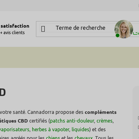
satisfaction
Be
+ avis clients
BD
compléments
 votre santé. Cannadorra propose des
étiques CBD
certifiés (
patchs anti-douleur
,
crèmes
,
vaporisateurs
,
herbes à vapoter
,
liquides
) et des
aires agréés pour les
chiens
et les
chevaux
. Tous les