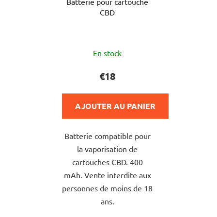
Batterie pour cartouche
CBD
L'évaluation
En stock
moyenne
du
€18
produit
est
AJOUTER AU PANIER
de
5,0
Batterie compatible pour
sur
la vaporisation de
5
cartouches CBD. 400
étoiles.
mAh. Vente interdite aux
personnes de moins de 18
ans.