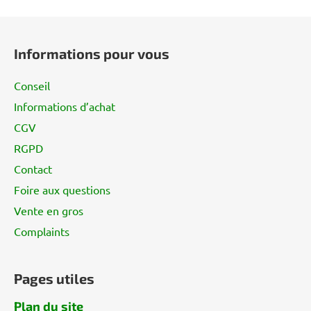
P
i
Informations pour vous
e
d
Conseil
d
Informations d’achat
e
CGV
p
a
RGPD
g
Contact
e
Foire aux questions
Vente en gros
Complaints
Pages utiles
Plan du site