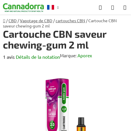
Aller
Recherche
PANIE
au
D'ACH
contenu
Accueil
/
CBD
/
Vapotage de CBD
/
cartouches CBN
/
Cartouche CBN
Conseil
saveur chewing-gum 2 ml
Cartouche CBN saveur
chewing-gum 2 ml
Marque:
Aporex
L'évaluation
1 avis
Détails de la notation
moyenne
du
produit
est
de
5,0
sur
5
étoiles.