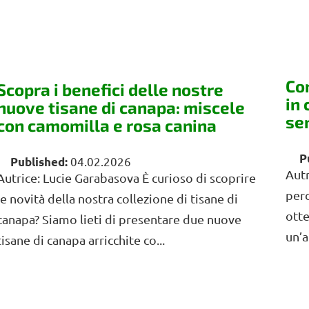
Co
Scopra i benefici delle nostre
in 
nuove tisane di canapa: miscele
se
con camomilla e rosa canina
04.02.2026
Autr
Autrice: Lucie Garabasova È curioso di scoprire
perc
le novità della nostra collezione di tisane di
otte
canapa? Siamo lieti di presentare due nuove
un’a
tisane di canapa arricchite co...