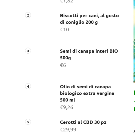
l
€7,82
a
t
Biscotti per cani, al gusto
di coniglio 200 g
e
€10
r
a
l
Semi di canapa interi BIO
e
500g
€6
Olio di semi di canapa
biologico extra vergine
500 ml
€9,26
Cerotti al CBD 30 pz
€29,99