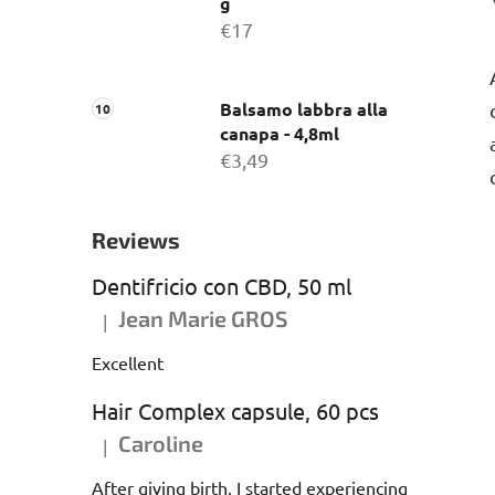
g
€17
Balsamo labbra alla
canapa - 4,8ml
€3,49
Reviews
Dentifricio con CBD, 50 ml
Jean Marie GROS
|
La valutazione del prodotto è 5 su 5 stelle.
Excellent
Hair Complex capsule, 60 pcs
Caroline
|
La valutazione del prodotto è 5 su 5 stelle.
After giving birth, I started experiencing