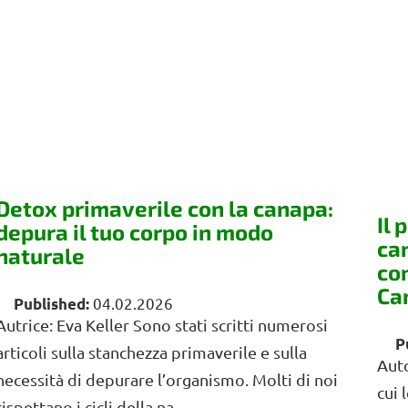
Detox primaverile con la canapa:
Il 
depura il tuo corpo in modo
ca
naturale
co
Ca
04.02.2026
Autrice: Eva Keller Sono stati scritti numerosi
articoli sulla stanchezza primaverile e sulla
Auto
necessità di depurare l’organismo. Molti di noi
cui 
rispettano i cicli della na...