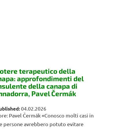
potere terapeutico della
napa: approfondimenti del
nsulente della canapa di
nnadorra, Pavel Čermák
04.02.2026
re: Pavel Čermák «Conosco molti casi in
le persone avrebbero potuto evitare