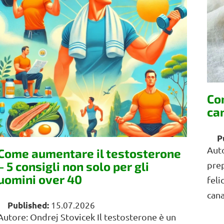
e
n
c
o
d
e
g
l
Co
i
ca
a
r
t
Auto
Come aumentare il testosterone
i
– 5 consigli non solo per gli
prep
c
uomini over 40
feli
o
cana
l
15.07.2026
i
Autore: Ondrej Stovicek Il testosterone è un