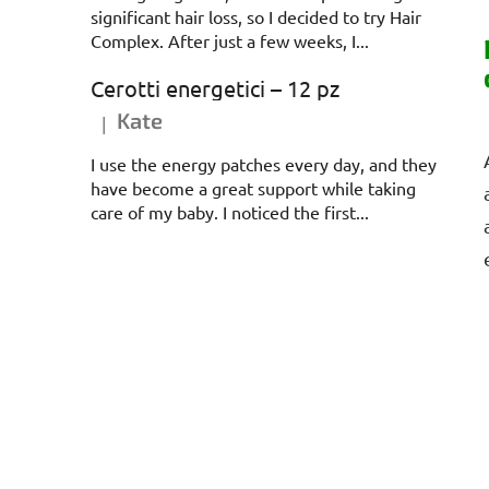
significant hair loss, so I decided to try Hair
Complex. After just a few weeks, I...
Cerotti energetici – 12 pz
Kate
|
La valutazione del prodotto è 5 su 5 stelle.
I use the energy patches every day, and they
have become a great support while taking
care of my baby. I noticed the first...