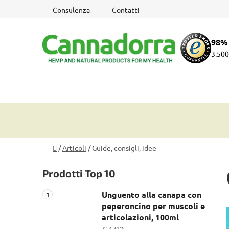
Vai
Consulenza
Contatti
al
contenuto
98% 
3.500
Casa
/
Articoli
/
Guide, consigli, idee
B
Prodotti Top 10
a
r
Unguento alla canapa con
r
peperoncino per muscoli e
a
articolazioni, 100ml