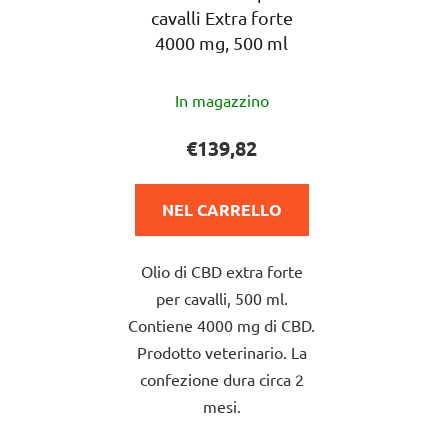
cavalli Extra forte
4000 mg, 500 ml
La
In magazzino
valutazione
media
€139,82
del
prodotto
NEL CARRELLO
è
5,0
Olio di CBD extra forte
su
per cavalli, 500 ml.
5
Contiene 4000 mg di CBD.
stelle.
Prodotto veterinario. La
confezione dura circa 2
mesi.