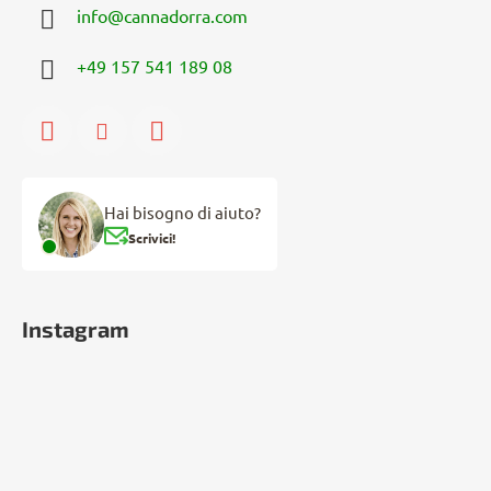
info
@
cannadorra.com
+49 157 541 189 08
Hai bisogno di aiuto?
Scrivici!
Instagram