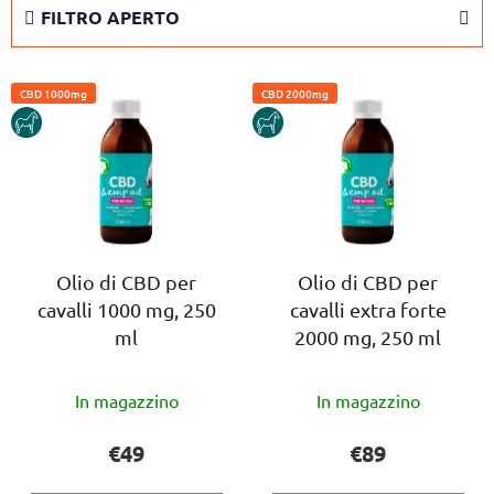
i
FILTRO APERTO
n
a
E
m
CBD 1000mg
CBD 2000mg
l
e
HORSE
HORSE
e
n
n
t
c
o
o
d
d
e
e
Olio di CBD per
Olio di CBD per
i
cavalli 1000 mg, 250
cavalli extra forte
i
p
ml
2000 mg, 250 ml
p
r
r
o
La
La
o
d
In magazzino
In magazzino
valutazione
valutazione
d
o
media
media
€49
€89
o
t
del
del
t
t