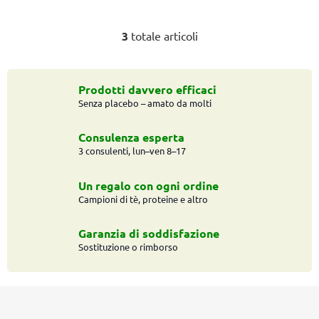
3
totale articoli
C
o
n
t
Prodotti davvero efficaci
Senza placebo – amato da molti
r
o
l
Consulenza esperta
l
3 consulenti, lun–ven 8–17
i
d
Un regalo con ogni ordine
e
Campioni di tè, proteine e altro
l
l
Garanzia di soddisfazione
'
Sostituzione o rimborso
e
l
P
e
n
i