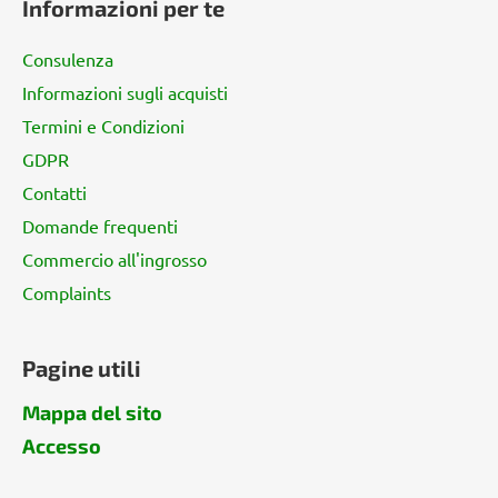
Informazioni per te
c
è
o
d
Consulenza
i
Informazioni sugli acquisti
p
Termini e Condizioni
a
g
GDPR
i
Contatti
n
Domande frequenti
a
Commercio all'ingrosso
Complaints
Pagine utili
Mappa del sito
Accesso