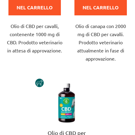
prodotto
prodotto
t
i
NEL CARRELLO
NEL CARRELLO
è
è
i
5,0
5,0
Olio di CBD per cavalli,
Olio di canapa con 2000
su
su
contenente 1000 mg di
mg di CBD per cavalli.
5
5
CBD. Prodotto veterinario
Prodotto veterinario
stelle.
stelle.
in attesa di approvazione.
attualmente in fase di
approvazione.
HORSE
Olio di CBD per