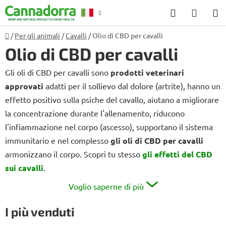
Vai
Ricerca
CARR
al
DELL
contenuto
Casa
/
Per gli animali
/
Cavalli
/
Olio di CBD per cavalli
Consulenza
R
SPESA
Olio di CBD per cavalli
Gli oli di CBD per cavalli sono
prodotti veterinari
approvati
adatti per il sollievo dal dolore (artrite), hanno un
effetto positivo sulla psiche del cavallo, aiutano a migliorare
la concentrazione durante l'allenamento, riducono
l'infiammazione nel corpo (ascesso), supportano il sistema
immunitario e nel complesso
gli oli di CBD per cavalli
armonizzano il corpo. Scopri tu stesso
gli effetti del CBD
sui cavalli
.
Voglio saperne di più
I più venduti